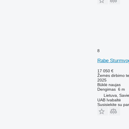
8
Rabe Sturmvog
17 050 €
Žemės dirbimo tec
2025
Būklė
naujas
Dengimas
6 m
Lietuva, Savie
UAB Ivabaltė
Susisiekite su pa