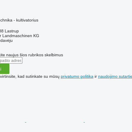
hnika - kultivatorius
688 Lastrup
er Landmaschinen KG
rdavėju
te naujus šios rubrikos skelbimus
i
irtinsite, kad sutinkate su mūsų
privatumo politika
ir
naudojimo sutarti