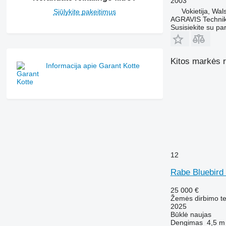
2003
Vokietija, Wal
Siūlykite pakeitimus
AGRAVIS Technik
Susisiekite su pa
Kitos markės r
Informacija apie Garant Kotte
12
Rabe Bluebird
25 000 €
Žemės dirbimo tec
2025
Būklė
naujas
Dengimas
4,5 m