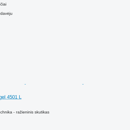
čiai
rdavėju
el 4501 L
hnika - ražieninis skutikas