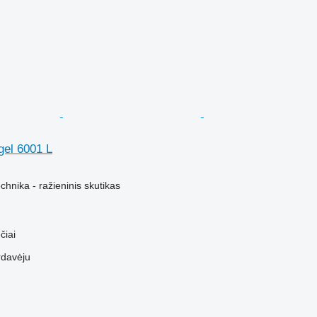
el 6001 L
hnika - ražieninis skutikas
čiai
rdavėju