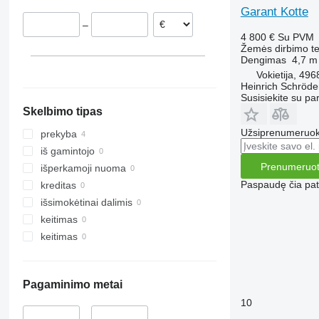
Garant Kotte
TLD
Rubin
W-series
–
Smaragd
4 800 €
Su PVM
VariDiamant
Žemės dirbimo tec
Dengimas
4,7 m
VariOpal
Vokietija, 49
VariTansanit
Heinrich Schröd
Susisiekite su pa
VariTitan
Skelbimo tipas
VarioPack
Zirkon
Užsiprenumeruoki
prekyba
iš gamintojo
Prenumeruot
išperkamoji nuoma
Paspaudę čia patv
kreditas
išsimokėtinai dalimis
keitimas
keitimas
Pagaminimo metai
10
–