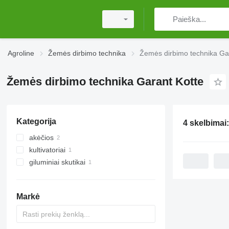
Agroline
Žemės dirbimo technika
Žemės dirbimo technika Ga
Žemės dirbimo technika Garant Kotte
Kategorija
4 skelbimai
akėčios
kultivatoriai
diskinės akėčios
giluminiai skutikai
Markė