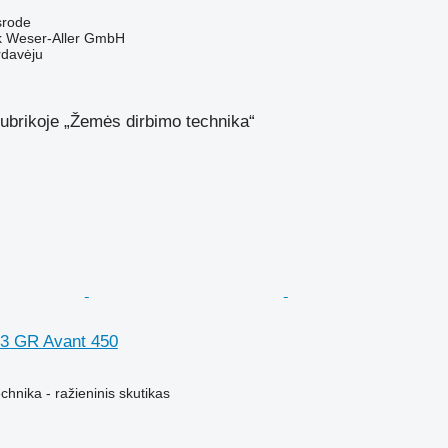
srode
 Weser-Aller GmbH
rdavėju
ubrikoje „Žemės dirbimo technika“
 3 GR Avant 450
hnika - ražieninis skutikas