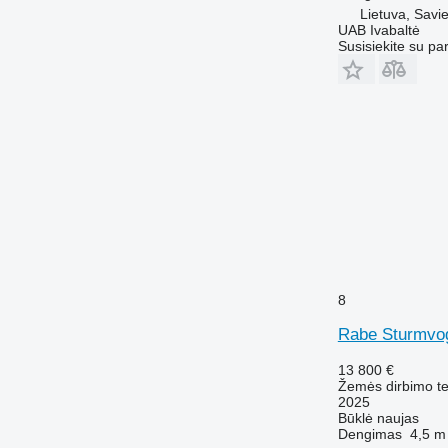
Lietuva, Savie
UAB Ivabaltė
Susisiekite su pa
8
Rabe Sturmvog
13 800 €
Žemės dirbimo tec
2025
Būklė
naujas
Dengimas
4,5 m