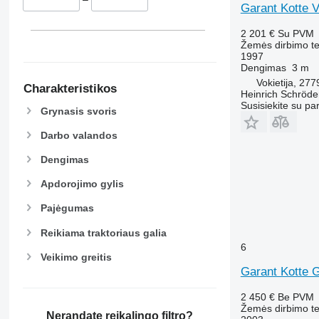
Garant Kotte 
2 201 €
Su PVM
Žemės dirbimo te
1997
Dengimas
3 m
Vokietija, 27
Charakteristikos
Heinrich Schröd
Susisiekite su pa
Grynasis svoris
Darbo valandos
Dengimas
Apdorojimo gylis
Pajėgumas
Reikiama traktoriaus galia
6
Veikimo greitis
Garant Kotte
2 450 €
Be PVM
Žemės dirbimo tec
Nerandate reikalingo filtro?