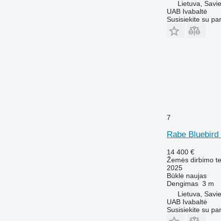
Lietuva, Savie
UAB Ivabaltė
Susisiekite su pa
7
Rabe Bluebird
14 400 €
Žemės dirbimo tec
2025
Būklė
naujas
Dengimas
3 m
Lietuva, Savie
UAB Ivabaltė
Susisiekite su pa