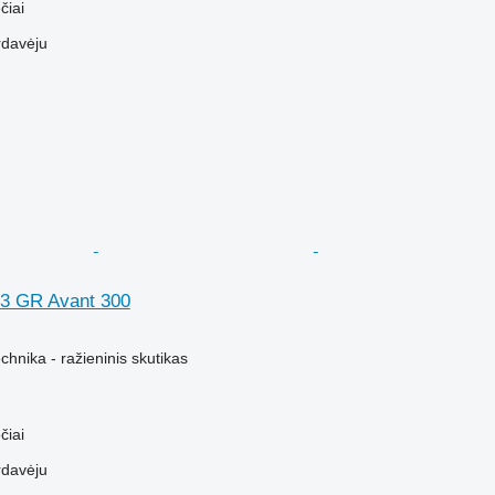
čiai
rdavėju
 3 GR Avant 300
hnika - ražieninis skutikas
čiai
rdavėju