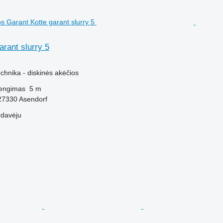
arant slurry 5
M
chnika - diskinės akėčios
engimas
5 m
-27330 Asendorf
rdavėju