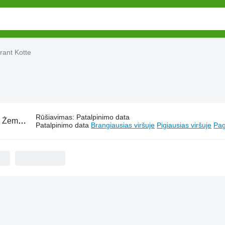
rant Kotte
Rūšiavimas
:
Patalpinimo data
:
Žemės dirbimo technika Garant Kotte
Patalpinimo data
Brangiausias viršuje
Pigiausias viršuje
Pag