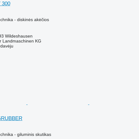
V 300
chnika - diskinės akėčios
793 Wildeshausen
er Landmaschinen KG
rdavėju
 GRUBBER
hnika - giluminis skutikas