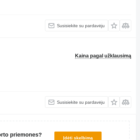
Susisiekite su pardavėju
Kaina pagal užklausimą
Susisiekite su pardavėju
orto priemones?
Įdėti skelbimą