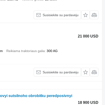
Susisiekite su pardavėju
21 000 USD
mm
Reikiama traktoriaus galia
300 AG
Susisiekite su pardavėju
rovyi sutsilnoho obrobitku peredposivnyi
18 900 USD