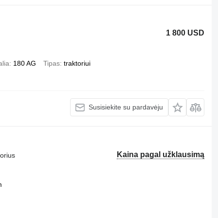
1 800 USD
lia
180 AG
Tipas
traktoriui
Susisiekite su pardavėju
Kaina pagal užklausimą
torius
m