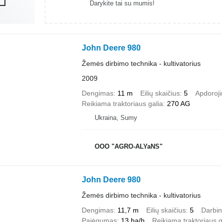
Darykite tai su mumis!
John Deere 980
Žemės dirbimo technika - kultivatorius
2009
Dengimas
11 m
Eilių skaičius
5
Apdoroji
Reikiama traktoriaus galia
270 AG
Ukraina, Sumy
OOO "AGRO-ALYaNS"
John Deere 980
Žemės dirbimo technika - kultivatorius
Dengimas
11,7 m
Eilių skaičius
5
Darbin
Pajėgumas
13 ha/h
Reikiama traktoriaus g