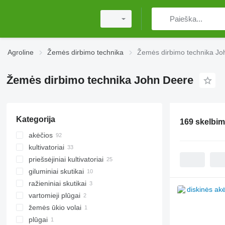
Agroline
Žemės dirbimo technika
Žemės dirbimo technika Jo
Žemės dirbimo technika John Deere
Kategorija
169 skelbim
akėčios
kultivatoriai
aktyvios akėčios
priešsėjiniai kultivatoriai
diskinės akėčios
giluminiai skutikai
akėčios su spygliais
ražieniniai skutikai
vartomieji plūgai
žemės ūkio volai
plūgai
kiti žemės ūkio volai