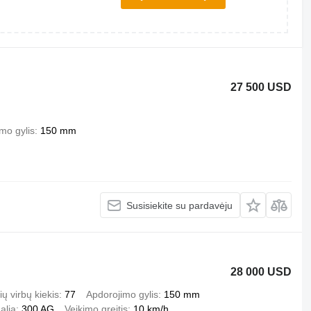
27 500 USD
mo gylis
150 mm
Susisiekite su pardavėju
28 000 USD
ių virbų kiekis
77
Apdorojimo gylis
150 mm
alia
300 AG
Veikimo greitis
10 km/h