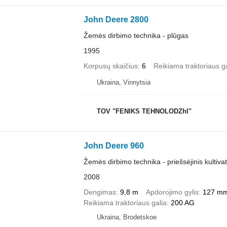
John Deere 2800
Žemės dirbimo technika - plūgas
1995
Korpusų skaičius
6
Reikiama traktoriaus ga
Ukraina, Vinnytsia
TOV "FENIKS TEHNOLODZhI"
John Deere 960
Žemės dirbimo technika - priešsėjinis kultiva
2008
Dengimas
9,8 m
Apdorojimo gylis
127 m
Reikiama traktoriaus galia
200 AG
Ukraina, Brodetskoe