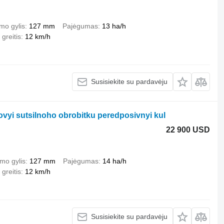
mo gylis
127 mm
Pajėgumas
13 ha/h
greitis
12 km/h
Susisiekite su pardavėju
yi sutsilnoho obrobitku peredposivnyi kul
22 900 USD
mo gylis
127 mm
Pajėgumas
14 ha/h
greitis
12 km/h
Susisiekite su pardavėju