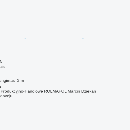
LN
ais
engimas
3 m
a
o Produkcyjno-Handlowe ROLMAPOL Marcin Dziekan
rdavėju