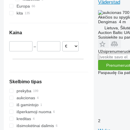
Väderstad
Europa
700
kita
Lenkija
Akėčios su spygli
Vokietija
Ukraina
Dengimas
4 m
Austrija
Lietuva, Šilut
Kaina
Auction Baltic U
Norvegija
Susisiekite su pa
Nyderlandai
–
Danija
Užsiprenumeruoki
Švedija
Čekija
Prenumeruot
rodyti visas
Paspaudę čia patv
Skelbimo tipas
prekyba
aukcionas
iš gamintojo
išperkamoji nuoma
kreditas
2
išsimokėtinai dalimis