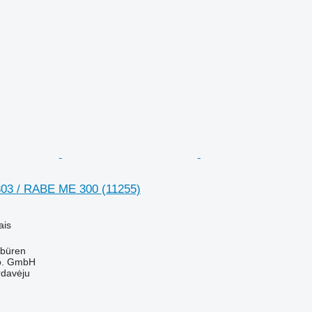
03 / RABE ME 300
(11255)
ais
sbüren
o. GmbH
rdavėju