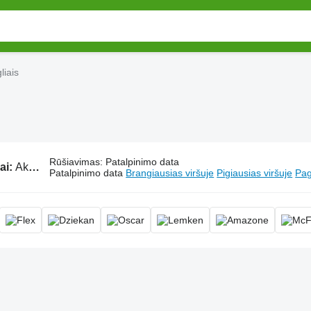
liais
Rūšiavimas
:
Patalpinimo data
ai:
Akėčios su spygliais
Patalpinimo data
Brangiausias viršuje
Pigiausias viršuje
Pag