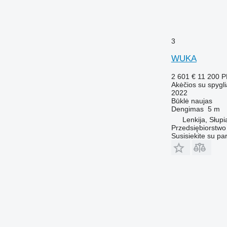
3
WUKA
2 601 €
11 200 
Akėčios su spygli
2022
Būklė
naujas
Dengimas
5 m
Lenkija, Słupi
Przedsiębiorstw
Susisiekite su pa