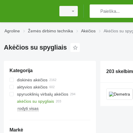
Agroline
Žemės dirbimo technika
Akėčios
Akėčios su spyg
Akėčios su spygliais
Kategorija
203 skelbim
diskinės akėčios
aktyvios akėčios
spyruoklinių virbalų akėčios
akėčios su spygliais
rodyti visas
Markė