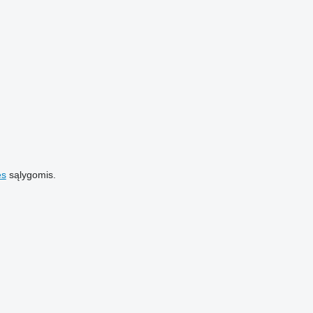
es
sąlygomis.