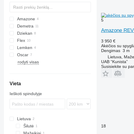
Amazone
5
Demetra
KE
Amazone REV
Dziekan
Flex
3 950 €
Akėčios su spygli
Lemken
T series
Cultro
VM
HRB
Dengimas
3 m
Oscar
Cura
Zirkon
DC
WDL
Lietuva, Mažei
UAB “Kunista”
rodyti visas
Lion
Susisiekite su pa
Vieta
Ieškoti spindulyje
Lietuva
Šilutė
18
Mažeikiai