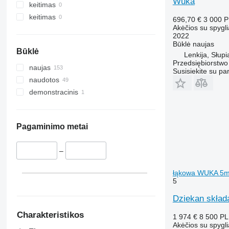
Wuka
keitimas
keitimas
696,70 €
3 000 
Akėčios su spygli
2022
Būklė
naujas
Būklė
Lenkija, Słupi
Przedsiębiorstw
naujas
Susisiekite su pa
naudotos
demonstracinis
Pagaminimo metai
–
łąkowa WUKA 5
5
Dziekan skład
Charakteristikos
1 974 €
8 500 P
Akėčios su spygli