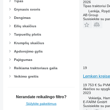
Tipas
2026
Tipas
traktoriui
D
Grynasis svoris
Lenkija, Rzęd
AB Group
Dengimas
Susisiekite su pa
Eilių skaičius
Tarpueilių plotis
Krumplių skaičius
Apdorojimo gylis
Pajėgumas
19
Reikiama traktoriaus galia
Lemken kreise
Veikimo greitis
19 753 €
Su PV
Akėčios su spygli
2023
Nerandate reikalingo filtro?
Vokietija, Ha
E-FARM GmbH
Siūlykite pakeitimus
Susisiekite su pa