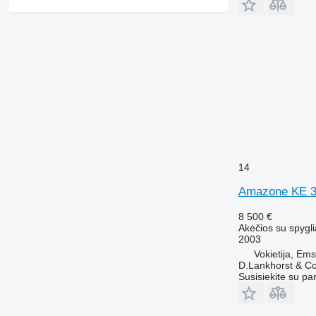
14
Amazone KE 3
8 500 €
Akėčios su spygli
2003
Vokietija, Em
D.Lankhorst & C
Susisiekite su pa