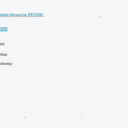
300
ais
kiai
rdavėju