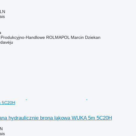
PLN
ais
a
o Produkcyjno-Handlowe ROLMAPOL Marcin Dziekan
rdavėju
m 5C20H
ana hydraulicznie brona łąkowa WUKA 5m 5C20H
LN
ais