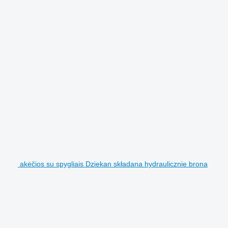
akėčios su spygliais Dziekan składana hydraulicznie brona