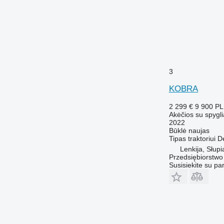
3
KOBRA
2 299 €
9 900 P
Akėčios su spygli
2022
Būklė
naujas
Tipas
traktoriui
D
Lenkija, Słupi
Przedsiębiorstw
Susisiekite su pa