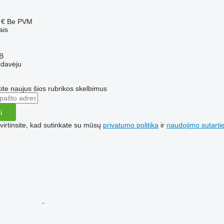
 €
Be PVM
ais
ė
AB
rdavėju
te naujus šios rubrikos skelbimus
i
irtinsite, kad sutinkate su mūsų
privatumo politika
ir
naudojimo sutarti