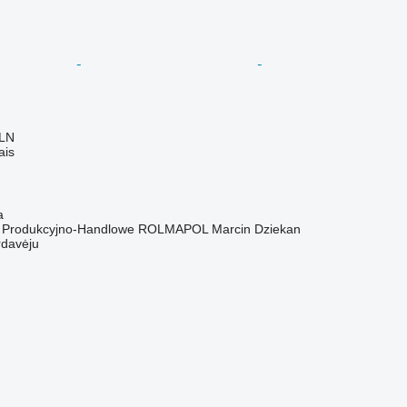
PLN
ais
a
o Produkcyjno-Handlowe ROLMAPOL Marcin Dziekan
rdavėju