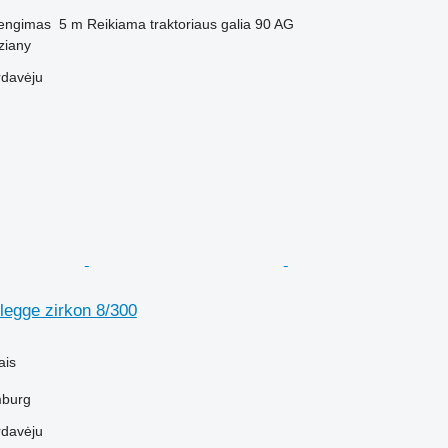
engimas
5 m
Reikiama traktoriaus galia
90 AG
ziany
rdavėju
legge zirkon 8/300
M
ais
mburg
rdavėju