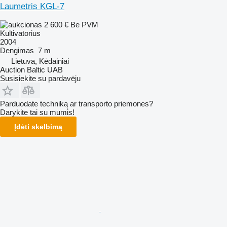
Laumetris KGL-7
2 600 €
Be PVM
Kultivatorius
2004
Dengimas
7 m
Lietuva, Kėdainiai
Auction Baltic UAB
Susisiekite su pardavėju
Parduodate techniką ar transporto priemones?
Darykite tai su mumis!
Įdėti skelbimą