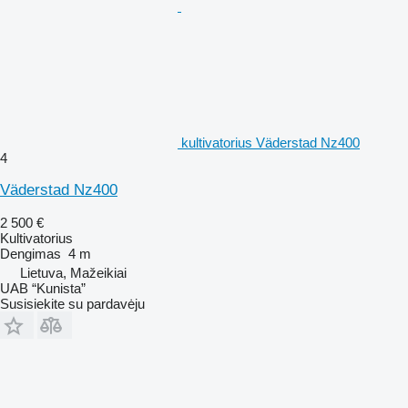
kultivatorius Väderstad Nz400
4
Väderstad Nz400
2 500 €
Kultivatorius
Dengimas
4 m
Lietuva, Mažeikiai
UAB “Kunista”
Susisiekite su pardavėju