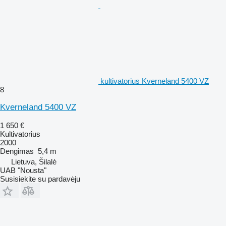
kultivatorius Kverneland 5400 VZ
8
Kverneland 5400 VZ
1 650 €
Kultivatorius
2000
Dengimas
5,4 m
Lietuva, Šilalė
UAB "Nousta"
Susisiekite su pardavėju