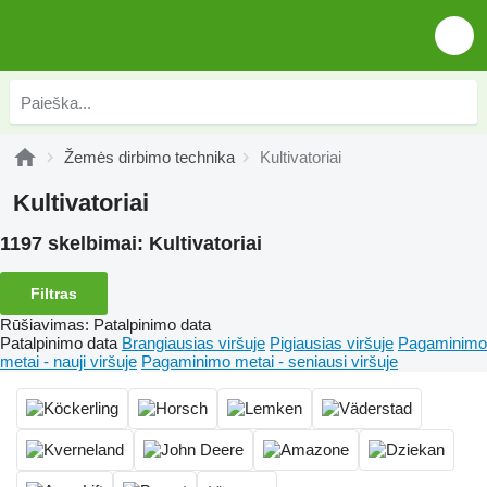
Žemės dirbimo technika
Kultivatoriai
Kultivatoriai
1197 skelbimai:
Kultivatoriai
Filtras
Rūšiavimas
:
Patalpinimo data
Patalpinimo data
Brangiausias viršuje
Pigiausias viršuje
Pagaminimo
metai - nauji viršuje
Pagaminimo metai - seniausi viršuje