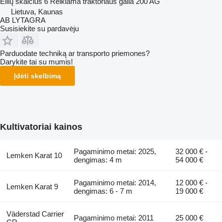
Eilių skaičius
6
Reikiama traktoriaus galia
200 AG
Lietuva, Kaunas
AB LYTAGRA
Susisiekite su pardavėju
Parduodate techniką ar transporto priemones?
Darykite tai su mumis!
Įdėti skelbimą
Kultivatoriai kainos
Pagaminimo metai: 2025,
32 000 € -
Lemken Karat 10
dengimas: 4 m
54 000 €
Pagaminimo metai: 2014,
12 000 € -
Lemken Karat 9
dengimas: 6 - 7 m
19 000 €
Väderstad Carrier
Pagaminimo metai: 2011
25 000 €