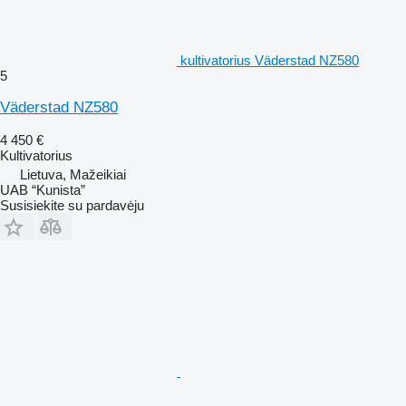
kultivatorius Väderstad NZ580
5
Väderstad NZ580
4 450 €
Kultivatorius
Lietuva, Mažeikiai
UAB “Kunista”
Susisiekite su pardavėju