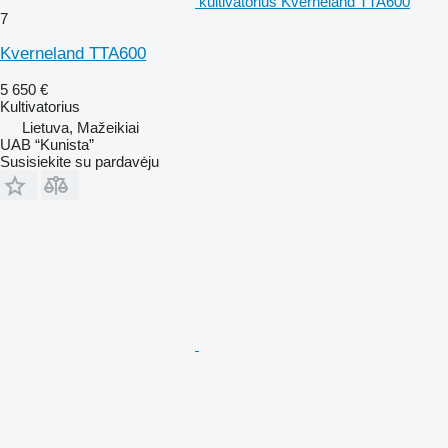
kultivatorius Kverneland TTA600
7
Kverneland TTA600
5 650 €
Kultivatorius
Lietuva, Mažeikiai
UAB “Kunista”
Susisiekite su pardavėju