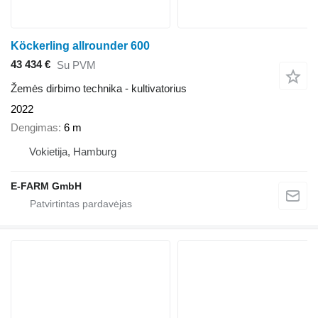
Köckerling allrounder 600
43 434 €
Su PVM
Žemės dirbimo technika - kultivatorius
2022
Dengimas
6 m
Vokietija, Hamburg
E-FARM GmbH