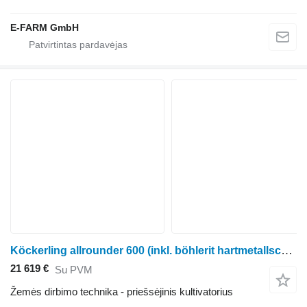
E-FARM GmbH
Köckerling allrounder 600 (inkl. böhlerit hartmetallschare)
21 619 €
Su PVM
Žemės dirbimo technika - priešsėjinis kultivatorius