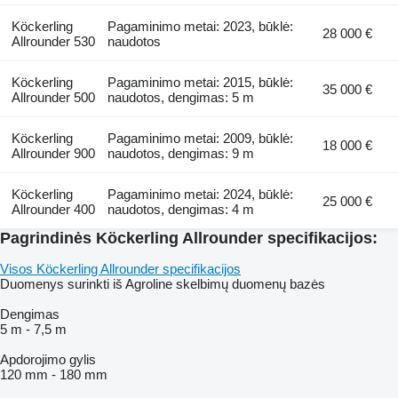
Köckerling
Pagaminimo metai: 2023, būklė:
28 000 €
Allrounder 530
naudotos
Köckerling
Pagaminimo metai: 2015, būklė:
35 000 €
Allrounder 500
naudotos, dengimas: 5 m
Köckerling
Pagaminimo metai: 2009, būklė:
18 000 €
Allrounder 900
naudotos, dengimas: 9 m
Köckerling
Pagaminimo metai: 2024, būklė:
25 000 €
Allrounder 400
naudotos, dengimas: 4 m
Pagrindinės Köckerling Allrounder specifikacijos:
Visos Köckerling Allrounder specifikacijos
Duomenys surinkti iš Agroline skelbimų duomenų bazės
Dengimas
5 m
-
7,5 m
Apdorojimo gylis
120 mm
-
180 mm