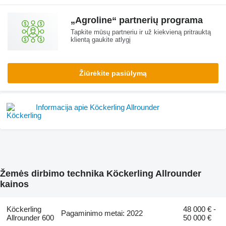
„Agroline“ partnerių programa
Tapkite mūsų partneriu ir už kiekvieną pritrauktą
klientą gaukite atlygį
Žiūrėkite pasiūlymą
Informacija apie Köckerling Allrounder
Žemės dirbimo technika Köckerling Allrounder
kainos
Köckerling
48 000 € -
Pagaminimo metai: 2022
Allrounder 600
50 000 €