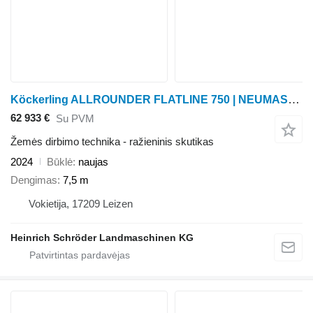
Köckerling ALLROUNDER FLATLINE 750 | NEUMASCHINE
62 933 €
Su PVM
Žemės dirbimo technika - ražieninis skutikas
2024
Būklė
naujas
Dengimas
7,5 m
Vokietija, 17209 Leizen
Heinrich Schröder Landmaschinen KG