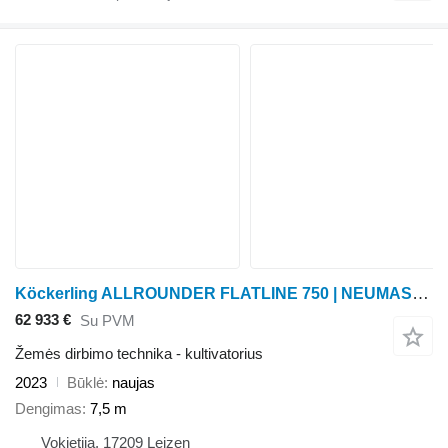
Köckerling ALLROUNDER FLATLINE 750 | NEUMASCHINE
62 933 €
Su PVM
Žemės dirbimo technika - kultivatorius
2023
Būklė
naujas
Dengimas
7,5 m
Vokietija, 17209 Leizen