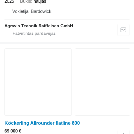
2025
Būklė
naujas
Vokietija, Bardowick
Agravis Technik Raiffeisen GmbH
Köckerling Allrounder flatline 600
69 000 €