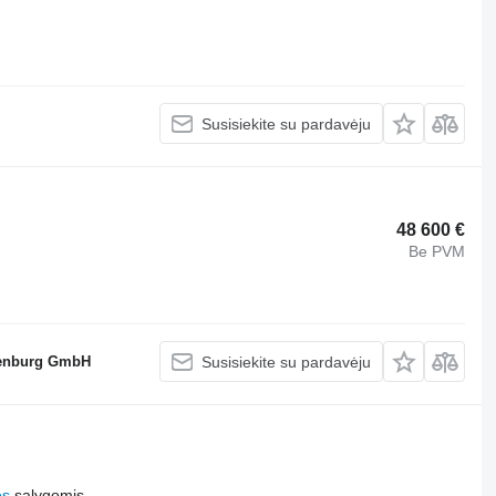
Susisiekite su pardavėju
48 600 €
Be PVM
denburg GmbH
Susisiekite su pardavėju
es
sąlygomis.