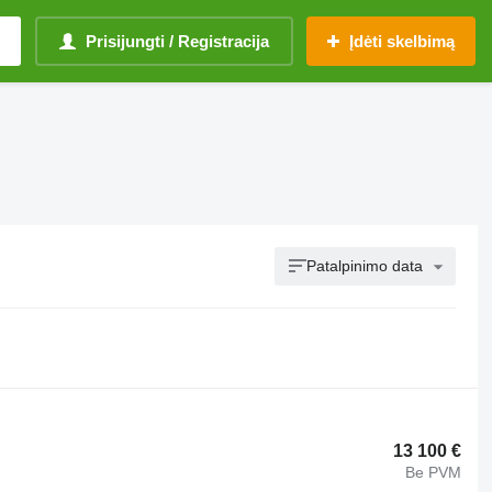
Prisijungti / Registracija
Įdėti skelbimą
Patalpinimo data
13 100 €
Be PVM