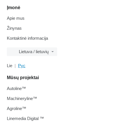
Įmonė
Apie mus
Žinynas
Kontaktinė informacija
Lietuva / lietuvių
Lie
Рус
Mūsų projektai
Autoline™
Machineryline™
Agroline™
Linemedia Digital ™