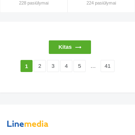
228 pasiūlymai
224 pasiūlymai
Kitas
2
3
4
5
…
41
1