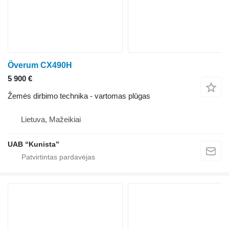
Överum CX490H
5 900 €
Žemės dirbimo technika - vartomas plūgas
Lietuva, Mažeikiai
UAB “Kunista”