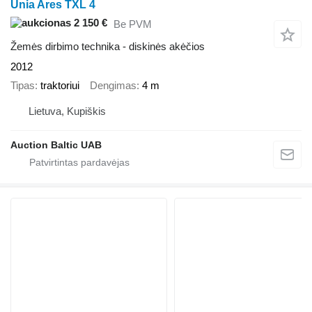
Unia Ares TXL 4
2 150 €
Be PVM
Žemės dirbimo technika - diskinės akėčios
2012
Tipas
traktoriui
Dengimas
4 m
Lietuva, Kupiškis
Auction Baltic UAB