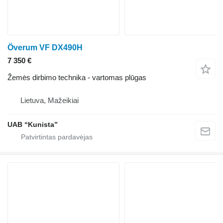
Överum VF DX490H
7 350 €
Žemės dirbimo technika - vartomas plūgas
Lietuva, Mažeikiai
UAB “Kunista”