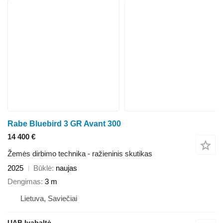
Rabe Bluebird 3 GR Avant 300
14 400 €
Žemės dirbimo technika - ražieninis skutikas
2025
Būklė
naujas
Dengimas
3 m
Lietuva, Saviečiai
UAB Ivabaltė