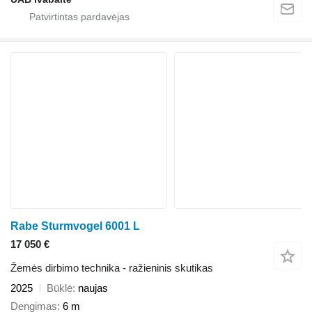
Rabe Sturmvogel 6001 L
17 050 €
Žemės dirbimo technika - ražieninis skutikas
2025
Būklė
naujas
Dengimas
6 m