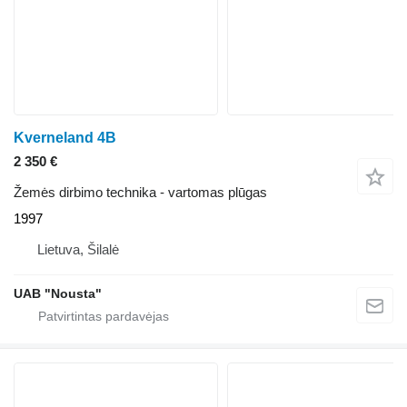
Kverneland 4B
2 350 €
Žemės dirbimo technika - vartomas plūgas
1997
Lietuva, Šilalė
UAB "Nousta"