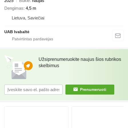
2025
Būklė
naujas
Dengimas
4,5 m
Lietuva, Saviečiai
UAB Ivabaltė
Užsiprenumeruokite naujus šios rubrikos
skelbimus
Prenumeruoti