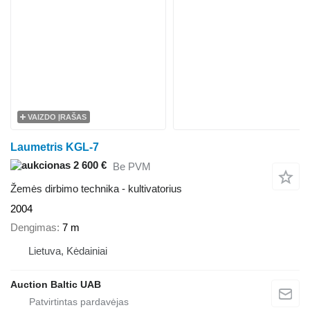
VAIZDO ĮRAŠAS
Laumetris KGL-7
2 600 €
Be PVM
Žemės dirbimo technika - kultivatorius
2004
Dengimas
7 m
Lietuva, Kėdainiai
Auction Baltic UAB