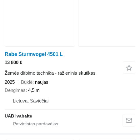
Rabe Sturmvogel 4501 L
13 800 €
Žemės dirbimo technika - ražieninis skutikas
2025
Būklė
naujas
Dengimas
4,5 m
Lietuva, Saviečiai
UAB Ivabaltė