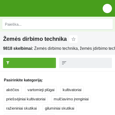
Žemės dirbimo technika
9818 skelbimai:
Žemės dirbimo technika, žemės įdirbimo tec
Pasirinkite kategoriją:
akėčios
vartomieji plūgai
kultivatoriai
priešsėjiniai kultivatoriai
mulčiavimo įrenginiai
ražieniniai skutikai
giluminiai skutikai