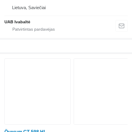
Lietuva, Saviečiai
UAB Ivabaltė
Överum CT 598 HL