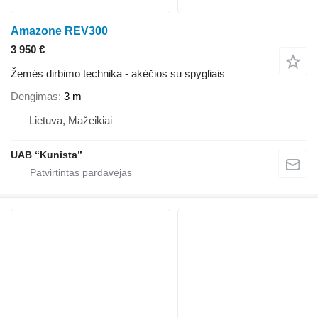
Amazone REV300
3 950 €
Žemės dirbimo technika - akėčios su spygliais
Dengimas
3 m
Lietuva, Mažeikiai
UAB “Kunista”