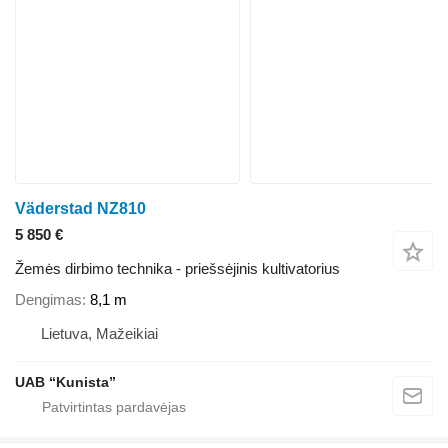
Väderstad NZ810
5 850 €
Žemės dirbimo technika - priešsėjinis kultivatorius
Dengimas
8,1 m
Lietuva, Mažeikiai
UAB “Kunista”