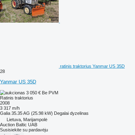
ratinis traktorius Yanmar US 35D
28
Yanmar US 35D
3 050 €
Be PVM
Ratinis traktorius
2008
3 317 m/h
Galia
35.35 AG (25.98 kW)
Degalai
dyzelinas
Lietuva, Marijampolė
Auction Baltic UAB
Susisiekite su pardavėju