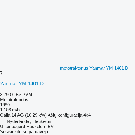
mototraktorius Yanmar YM 1401 D
7
Yanmar YM 1401 D
3 750 €
Be PVM
Mototraktorius
1980
1 186 m/h
Galia
14 AG (10.29 kW)
Ašių konfigūracija
4x4
Nyderlandai, Heukelum
Uittenbogerd Heukelum BV
Susisiekite su pardavėju