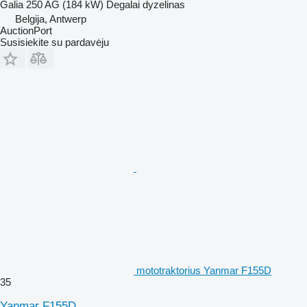
Galia
250 AG (184 kW)
Degalai
dyzelinas
Belgija, Antwerp
AuctionPort
Susisiekite su pardavėju
mototraktorius Yanmar F155D
35
Yanmar F155D