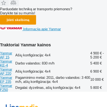
Parduodate techniką ar transporto priemones?
Darykite tai su mumis!
Įdėti skelbimą
Informacija apie Yanmar
Traktoriai Yanmar kainos
Yanmar
4 900 € -
Ašių konfigūracija: 4x4
AF 15
5 200 €
Yanmar
Darbo valandos: 830 m/h
5 400 €
KE-4
Yanmar
Ašių konfigūracija: 4x4
6 900 €
AF 220
Yanmar
Pagaminimo metai: 2011, darbo valandos: 3 400
10 000 €
EF 235
m/h, ašių konfigūracija: 4x4
Yanmar
Degalai: dyzelinas, ašių konfigūracija: 4x4
5 800 €
F250