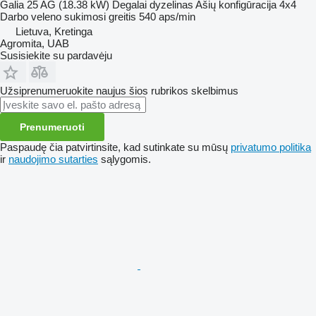
Galia
25 AG (18.38 kW)
Degalai
dyzelinas
Ašių konfigūracija
4x4
Darbo veleno sukimosi greitis
540 aps/min
Lietuva, Kretinga
Agromita, UAB
Susisiekite su pardavėju
Užsiprenumeruokite naujus šios rubrikos skelbimus
Prenumeruoti
Paspaudę čia patvirtinsite, kad sutinkate su mūsų
privatumo politika
ir
naudojimo sutarties
sąlygomis.