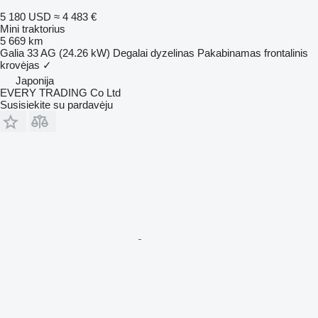
5 180 USD
≈ 4 483 €
Mini traktorius
5 669 km
Galia
33 AG (24.26 kW)
Degalai
dyzelinas
Pakabinamas frontalinis
krovėjas
✓
Japonija
EVERY TRADING Co Ltd
Susisiekite su pardavėju