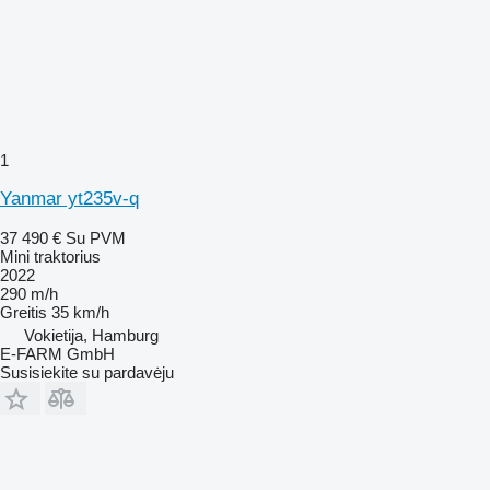
1
Yanmar yt235v-q
37 490 €
Su PVM
Mini traktorius
2022
290 m/h
Greitis
35 km/h
Vokietija, Hamburg
E-FARM GmbH
Susisiekite su pardavėju