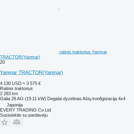
ratinis traktorius Yanmar
TRACTOR(Yanmar)
20
Yanmar TRACTOR(Yanmar)
4 130 USD
≈ 3 575 €
Ratinis traktorius
2 283 km
Galia
26 AG (19.11 kW)
Degalai
dyzelinas
Ašių konfigūracija
4x4
Japonija
EVERY TRADING Co Ltd
Susisiekite su pardavėju