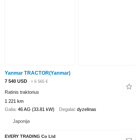
Yanmar TRACTOR(Yanmar)
7 540 USD
≈ 6 565 €
Ratinis traktorius
1 221 km
Galia
46 AG (33.81 kW)
Degalai
dyzelinas
Japonija
EVERY TRADING Co Ltd