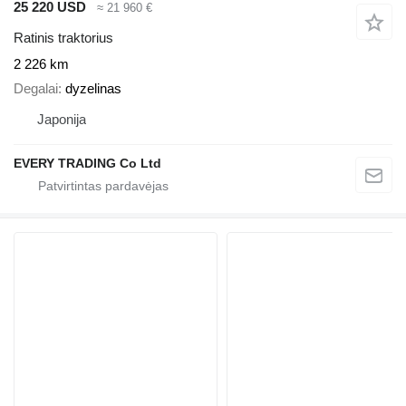
25 220 USD
≈ 21 960 €
Ratinis traktorius
2 226 km
Degalai
dyzelinas
Japonija
EVERY TRADING Co Ltd