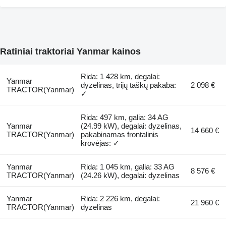
Ratiniai traktoriai Yanmar kainos
Rida: 1 428 km, degalai:
Yanmar
dyzelinas, trijų taškų pakaba:
2 098 €
TRACTOR(Yanmar)
✓
Rida: 497 km, galia: 34 AG
Yanmar
(24.99 kW), degalai: dyzelinas,
14 660 €
TRACTOR(Yanmar)
pakabinamas frontalinis
krovėjas: ✓
Yanmar
Rida: 1 045 km, galia: 33 AG
8 576 €
TRACTOR(Yanmar)
(24.26 kW), degalai: dyzelinas
Yanmar
Rida: 2 226 km, degalai:
21 960 €
TRACTOR(Yanmar)
dyzelinas