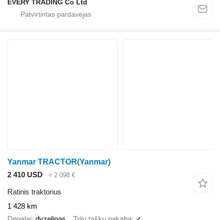
EVERY TRADING Co Ltd
Yanmar TRACTOR(Yanmar)
2 410 USD
≈ 2 098 €
Ratinis traktorius
1 428 km
Degalai
dyzelinas
Trijų taškų pakaba
✓