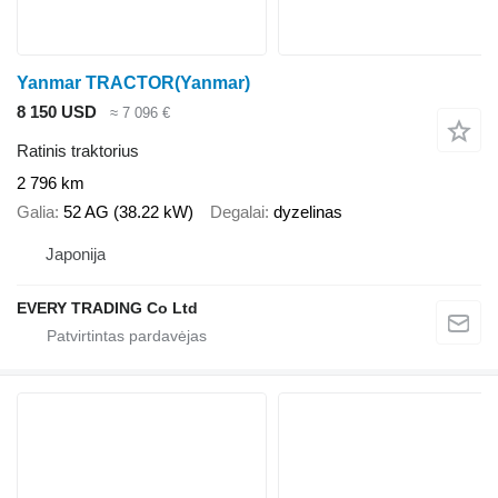
Yanmar TRACTOR(Yanmar)
8 150 USD
≈ 7 096 €
Ratinis traktorius
2 796 km
Galia
52 AG (38.22 kW)
Degalai
dyzelinas
Japonija
EVERY TRADING Co Ltd