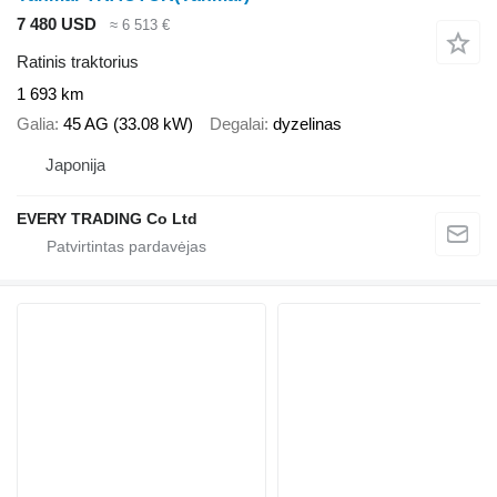
7 480 USD
≈ 6 513 €
Ratinis traktorius
1 693 km
Galia
45 AG (33.08 kW)
Degalai
dyzelinas
Japonija
EVERY TRADING Co Ltd