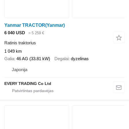
Yanmar TRACTOR(Yanmar)
6 040 USD
≈ 5 259 €
Ratinis traktorius
1 049 km
Galia
46 AG (33.81 kW)
Degalai
dyzelinas
Japonija
EVERY TRADING Co Ltd