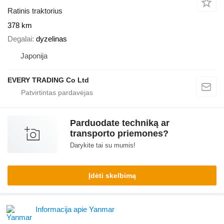
Ratinis traktorius
378 km
Degalai
dyzelinas
Japonija
EVERY TRADING Co Ltd
Parduodate techniką ar
transporto priemones?
Darykite tai su mumis!
Įdėti skelbimą
Informacija apie Yanmar