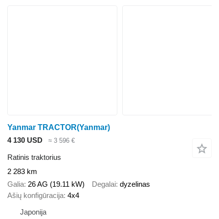
Yanmar TRACTOR(Yanmar)
4 130 USD
≈ 3 596 €
Ratinis traktorius
2 283 km
Galia
26 AG (19.11 kW)
Degalai
dyzelinas
Ašių konfigūracija
4x4
Japonija