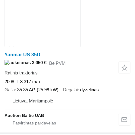
Yanmar US 35D
3 050 €
Be PVM
Ratinis traktorius
2008
3 317 m/h
Galia
35.35 AG (25.98 kW)
Degalai
dyzelinas
Lietuva, Marijampolė
Auction Baltic UAB