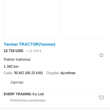
Yanmar TRACTOR(Yanmar)
12 710 USD
≈ 11 070 €
Ratinis traktorius
1 342 km
Galia
90 AG (66.15 kW)
Degalai
dyzelinas
Japonija
EVERY TRADING Co Ltd