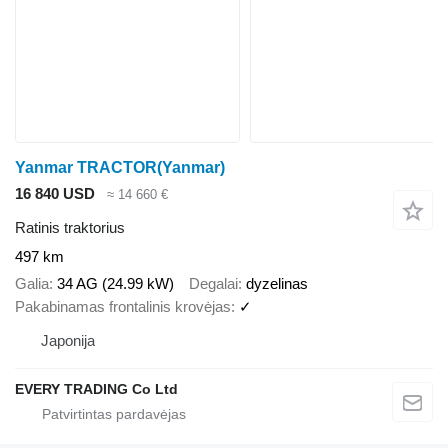
Yanmar TRACTOR(Yanmar)
16 840 USD
≈ 14 660 €
Ratinis traktorius
497 km
Galia
34 AG (24.99 kW)
Degalai
dyzelinas
Pakabinamas frontalinis krovėjas
✓
Japonija
EVERY TRADING Co Ltd