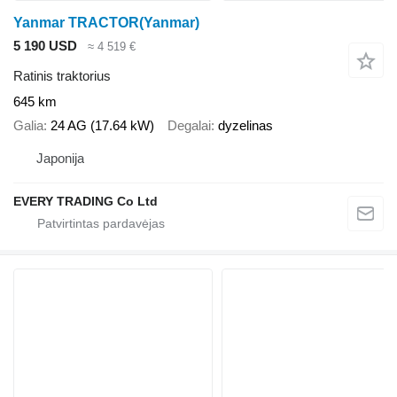
Yanmar TRACTOR(Yanmar)
5 190 USD
≈ 4 519 €
Ratinis traktorius
645 km
Galia
24 AG (17.64 kW)
Degalai
dyzelinas
Japonija
EVERY TRADING Co Ltd