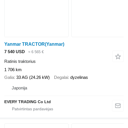
Yanmar TRACTOR(Yanmar)
7 540 USD
≈ 6 565 €
Ratinis traktorius
1 706 km
Galia
33 AG (24.26 kW)
Degalai
dyzelinas
Japonija
EVERY TRADING Co Ltd