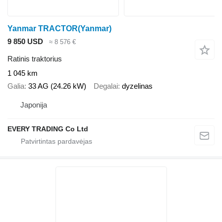
Yanmar TRACTOR(Yanmar)
9 850 USD
≈ 8 576 €
Ratinis traktorius
1 045 km
Galia
33 AG (24.26 kW)
Degalai
dyzelinas
Japonija
EVERY TRADING Co Ltd