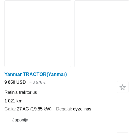
Yanmar TRACTOR(Yanmar)
9 850 USD
≈ 8 576 €
Ratinis traktorius
1 021 km
Galia
27 AG (19.85 kW)
Degalai
dyzelinas
Japonija