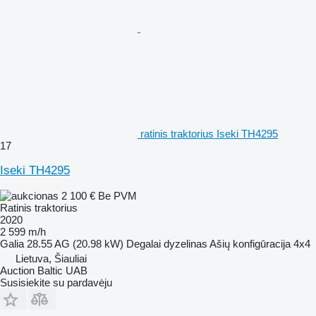
ratinis traktorius Iseki TH4295
17
Iseki TH4295
2 100 €
Be PVM
Ratinis traktorius
2020
2 599 m/h
Galia
28.55 AG (20.98 kW)
Degalai
dyzelinas
Ašių konfigūracija
4x4
Lietuva, Šiauliai
Auction Baltic UAB
Susisiekite su pardavėju