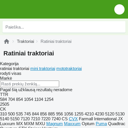
Traktoriai
Ratiniai traktoriai
Ratiniai traktoriai
Kategorija
ratiniai traktoriai
mini traktoriai
mototraktoriai
rodyti visas
Markė
Pagal šią užklausą rezultatų neradome
TTR
584
704
854
1054
1104
1254
2505
CK
310
500
535
745
844
856
885
956
1056
1255
4210
4230
5120
5130
5140
5150
7120
7210
7220
7240
CS
CVX
Farmall
International
JX
Luxxum
MX
MXM
MXU
Magnum
Maxxum
Optum
Puma
Quadtrac