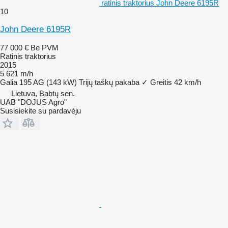
ratinis traktorius John Deere 6195R
10
John Deere 6195R
77 000 €
Be PVM
Ratinis traktorius
2015
5 621 m/h
Galia
195 AG (143 kW)
Trijų taškų pakaba
✓
Greitis
42 km/h
Lietuva, Babtų sen.
UAB "DOJUS Agro"
Susisiekite su pardavėju