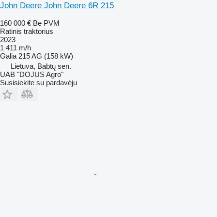
John Deere John Deere 6R 215
160 000 €
Be PVM
Ratinis traktorius
2023
1 411 m/h
Galia
215 AG (158 kW)
Lietuva, Babtų sen.
UAB "DOJUS Agro"
Susisiekite su pardavėju