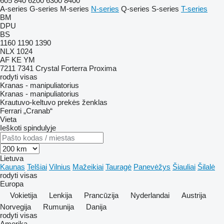
605
840
6200
6300
8400
A-series
G-series
M-series
N-series
Q-series
S-series
T-series
BM
DPU
BS
1160
1190
1390
NLX 1024
AF
KE
YM
7211
7341
Crystal
Forterra
Proxima
rodyti visas
Kranas - manipuliatorius
Kranas - manipuliatorius
Krautuvo-keltuvo prekės ženklas
Ferrari
„Cranab“
Vieta
Ieškoti spindulyje
Lietuva
Kaunas
Telšiai
Vilnius
Mažeikiai
Tauragė
Panevėžys
Šiauliai
Šilalė
rodyti visas
Europa
Vokietija
Lenkija
Prancūzija
Nyderlandai
Austrija
Norvegija
Rumunija
Danija
rodyti visas
Amerika