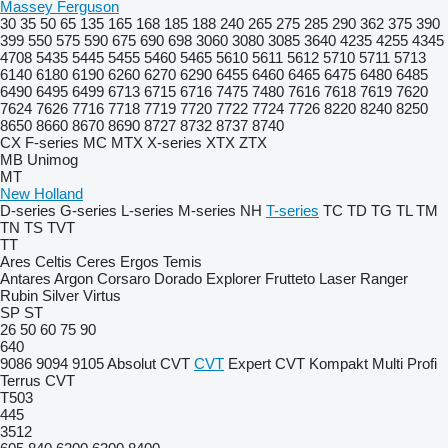
Massey Ferguson
30
35
50
65
135
165
168
185
188
240
265
275
285
290
362
375
390
399
550
575
590
675
690
698
3060
3080
3085
3640
4235
4255
4345
4708
5435
5445
5455
5460
5465
5610
5611
5612
5710
5711
5713
6140
6180
6190
6260
6270
6290
6455
6460
6465
6475
6480
6485
6490
6495
6499
6713
6715
6716
7475
7480
7616
7618
7619
7620
7624
7626
7716
7718
7719
7720
7722
7724
7726
8220
8240
8250
8650
8660
8670
8690
8727
8732
8737
8740
CX
F-series
MC
MTX
X-series
XTX
ZTX
MB
Unimog
MT
New Holland
D-series
G-series
L-series
M-series
NH
T-series
TC
TD
TG
TL
TM
TN
TS
TVT
TT
Ares
Celtis
Ceres
Ergos
Temis
Antares
Argon
Corsaro
Dorado
Explorer
Frutteto
Laser
Ranger
Rubin
Silver
Virtus
SP
ST
26
50
60
75
90
640
9086
9094
9105
Absolut CVT
CVT
Expert CVT
Kompakt
Multi
Profi
Terrus CVT
T503
445
3512