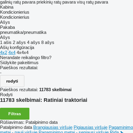
galinių ratų pavara
priekinių ratų pavara
visų ratų pavara
Kabina
Kondicionierius
Kondicionierius
Ašys
Pakaba
pneumatika/pneumatika
Ašys
1 ašis
2 ašys
4 ašys
8 ašys
Ašių konfigūracija
4x2
4x4
4x4x4
Nerandate reikalingo filtro?
Siūlykite pakeitimus
Paieškos rezultatai:
-
rodyti
Paieškos rezultatai:
11783 skelbimai
Rodyti
11783 skelbimai:
Ratiniai traktoriai
Filtras
Rūšiavimas
:
Patalpinimo data
Patalpinimo data
Brangiausias viršuje
Pigiausias viršuje
Pagaminimo
metai - nauji viršuje
Pagaminimo metai - seniausi viršuje
Rida ⬊