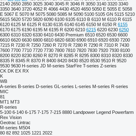
2140
2650
2850
3025
3040
3045 R
3046 R
3050
3140
3320
3340
3350
3640
3720
4052 R
4066
4430
4520
4650
5050 E
5055 E
5058
E
5067 E
5070 M
5075
5080
5085 M
5090
5100
5105 GN
5115
5210
5615
5620
5720
5820
6090
6100
6105
6110 B
6110 M
6110 R
6115
6120
6125 M
6125 R
6130
6135
6140
6145
6150 M
6150 R
6155
6170
6175
6190
6195 M
6195 R
6200
6210
6215
6220
6230
6250
6300
6310
6320
6330
6410
6430 Premium
6510
6520
6530
6600
6610
6620
6630
6800
6810
6820
6830
6900
6910
6920
6930
7200
7215 R
7230 R
7250
7260 R
7270 R
7280 R
7290 R
7310 R
7430
7600
7700
7710
7720
7730
7800
7810
7820
7830
7920
7930
8100
8200
8220
8230
8260 R
8270 R
8285 R
8295
8300
8310
8320
8330
8335 R
8345 R
8370 R
8400
8420
8430
8520
8530
9510 R
9520
9530
9630
H-series
JD
M-series
StarFire
T-series
Z-series
CK
DK
EX
RX
K
WB
A-series
B-series
D-series
GL-series
L-series
M-series
R-series
MIC
81
MT1
MT3
R-series
5-100
6-140
6-175
7-175
7-215
8880
Landpower
Legend
Powerfarm
Rex
Vision
Geotrac
Lintrac
M-series
M504
80
82
892
1025
1221
2022