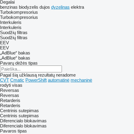
Degalai
benzinas
biodyzelis
dujos
dyzelinas
elektra
Turbokompresorius
Turbokompresorius
Interkuleris
Interkuleris
Suodžių filtras
Suodžių filtras
EEV
EEV
„AdBlue“ bakas
„AdBlue“ bakas
Pavarų dėžės tipas
Pagal šią užklausą rezultatų neradome
CVT
Cmatic
PowerShift
automatinė
mechaninė
rodyti visas
Reversas
Reversas
Retarderis
Retarderis
Centrinis sutepimas
Centrinis sutepimas
Diferencialo blokavimas
Diferencialo blokavimas
Pavaros tipas