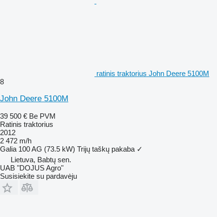
ratinis traktorius John Deere 5100M
8
John Deere 5100M
39 500 €
Be PVM
Ratinis traktorius
2012
2 472 m/h
Galia
100 AG (73.5 kW)
Trijų taškų pakaba
✓
Lietuva, Babtų sen.
UAB "DOJUS Agro"
Susisiekite su pardavėju