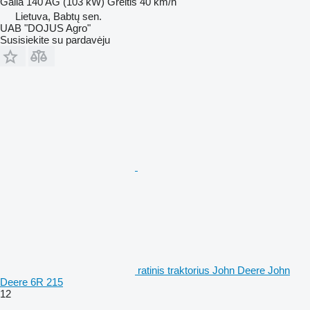
Galia
140 AG (103 kW)
Greitis
40 km/h
Lietuva, Babtų sen.
UAB "DOJUS Agro"
Susisiekite su pardavėju
ratinis traktorius John Deere John
Deere 6R 215
12