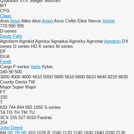
Quantum
STX
Steiger
Vestrum
MT
CFG
Claas
Ares
Arion
Atles
Atos
Axion
Axos
Celtis
Elios
Nexos
Xerion
770
990
995
D-series
Deutz-Fahr
Agrofarm
Agrokid
Agrolux
Agroplus
Agrosky
Agrostar
Agrotron
DX
series
D series
HD
K series
M series
DF
DUA
Fendt
Cargo
F-series
Vario
Xylon
180-90
500
3000
4000
4600
4610
5000
5600
5610
6600
6610
6640
8210
8630
County
Dexta
TW
Major
Super Major
FT
150
T
633
744
844
955
1055
S-series
TA
TG
TH
TM
TU
3CX
155
527
8310
Fastrac
254
John Deere
6M
6R
7R
8R
410
1026 R
1040
1120
1140
1630
1640
2030
2130