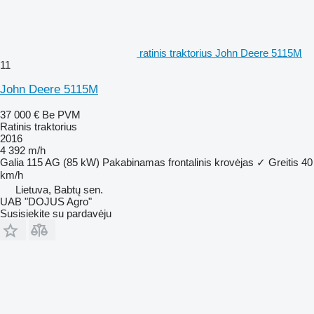
ratinis traktorius John Deere 5115M
11
John Deere 5115M
37 000 €
Be PVM
Ratinis traktorius
2016
4 392 m/h
Galia
115 AG (85 kW)
Pakabinamas frontalinis krovėjas
✓
Greitis
40
km/h
Lietuva, Babtų sen.
UAB "DOJUS Agro"
Susisiekite su pardavėju