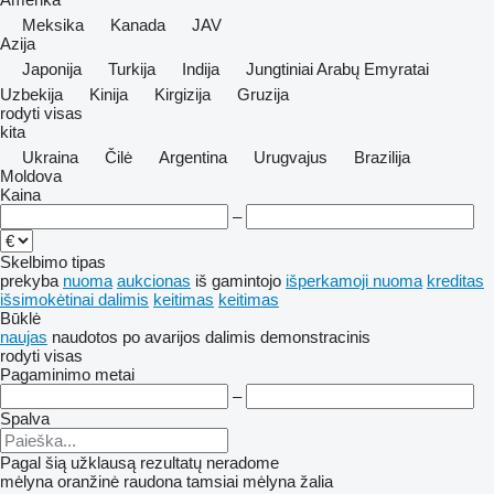
Meksika
Kanada
JAV
Azija
Japonija
Turkija
Indija
Jungtiniai Arabų Emyratai
Uzbekija
Kinija
Kirgizija
Gruzija
rodyti visas
kita
Ukraina
Čilė
Argentina
Urugvajus
Brazilija
Moldova
Kaina
–
Skelbimo tipas
prekyba
nuoma
aukcionas
iš gamintojo
išperkamoji nuoma
kreditas
išsimokėtinai dalimis
keitimas
keitimas
Būklė
naujas
naudotos
po avarijos
dalimis
demonstracinis
rodyti visas
Pagaminimo metai
–
Spalva
Pagal šią užklausą rezultatų neradome
mėlyna
oranžinė
raudona
tamsiai mėlyna
žalia