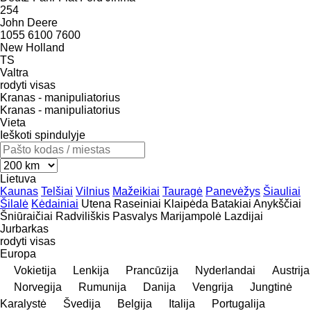
254
John Deere
1055
6100
7600
New Holland
TS
Valtra
rodyti visas
Kranas - manipuliatorius
Kranas - manipuliatorius
Vieta
Ieškoti spindulyje
Lietuva
Kaunas
Telšiai
Vilnius
Mažeikiai
Tauragė
Panevėžys
Šiauliai
Šilalė
Kėdainiai
Utena
Raseiniai
Klaipėda
Batakiai
Anykščiai
Šniūraičiai
Radviliškis
Pasvalys
Marijampolė
Lazdijai
Jurbarkas
rodyti visas
Europa
Vokietija
Lenkija
Prancūzija
Nyderlandai
Austrija
Norvegija
Rumunija
Danija
Vengrija
Jungtinė
Karalystė
Švedija
Belgija
Italija
Portugalija