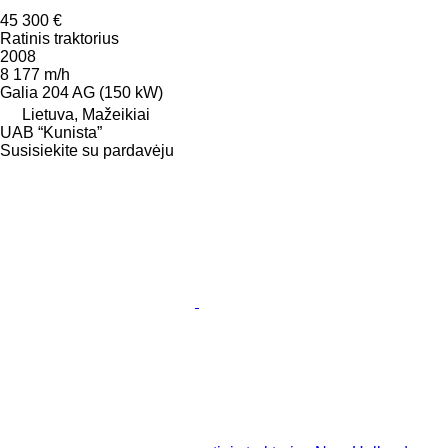
45 300 €
Ratinis traktorius
2008
8 177 m/h
Galia
204 AG (150 kW)
Lietuva, Mažeikiai
UAB “Kunista”
Susisiekite su pardavėju