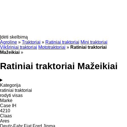
Įdėti skelbimą
Agroline
»
Traktoriai
»
Ratiniai traktoriai
Mini traktoriai
Vikšriniai traktoriai
Mototraktoriai
»
Ratiniai traktoriai
Mažeikiai
»
Ratiniai traktoriai Mažeikiai
Kategorija
ratiniai traktoriai
rodyti visas
Markė
Case IH
4210
Claas
Ares
Deutz-Fahr
Fiat
Ford
Jinma