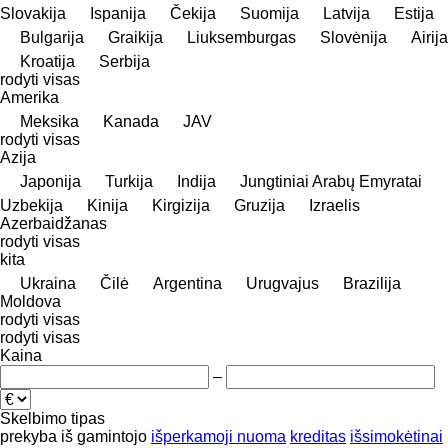
Slovakija
Ispanija
Čekija
Suomija
Latvija
Estija
Bulgarija
Graikija
Liuksemburgas
Slovėnija
Airija
Kroatija
Serbija
rodyti visas
Amerika
Meksika
Kanada
JAV
rodyti visas
Azija
Japonija
Turkija
Indija
Jungtiniai Arabų Emyratai
Uzbekija
Kinija
Kirgizija
Gruzija
Izraelis
Azerbaidžanas
rodyti visas
kita
Ukraina
Čilė
Argentina
Urugvajus
Brazilija
Moldova
rodyti visas
rodyti visas
Kaina
–
Skelbimo tipas
prekyba
iš gamintojo
išperkamoji nuoma
kreditas
išsimokėtinai