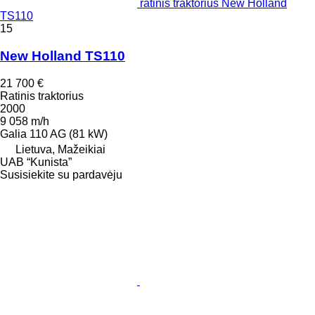
ratinis traktorius New Holland
TS110
15
New Holland TS110
21 700 €
Ratinis traktorius
2000
9 058 m/h
Galia
110 AG (81 kW)
Lietuva, Mažeikiai
UAB “Kunista”
Susisiekite su pardavėju