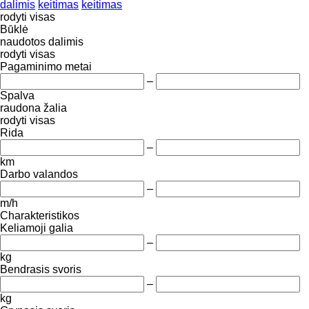
dalimis
keitimas
keitimas
rodyti visas
Būklė
naudotos
dalimis
rodyti visas
Pagaminimo metai
–
Spalva
raudona
žalia
rodyti visas
Rida
–
km
Darbo valandos
–
m/h
Charakteristikos
Keliamoji galia
–
kg
Bendrasis svoris
–
kg