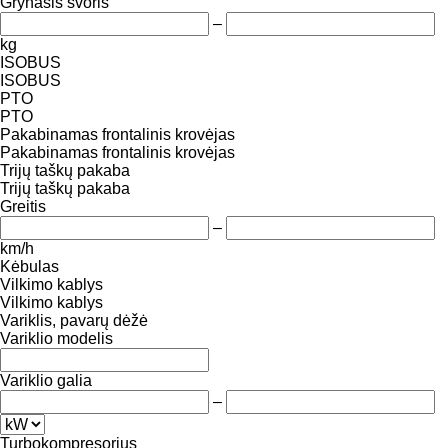
Grynasis svoris
–
kg
ISOBUS
ISOBUS
PTO
PTO
Pakabinamas frontalinis krovėjas
Pakabinamas frontalinis krovėjas
Trijų taškų pakaba
Trijų taškų pakaba
Greitis
–
km/h
Kėbulas
Vilkimo kablys
Vilkimo kablys
Variklis, pavarų dėžė
Variklio modelis
Variklio galia
–
Turbokompresorius