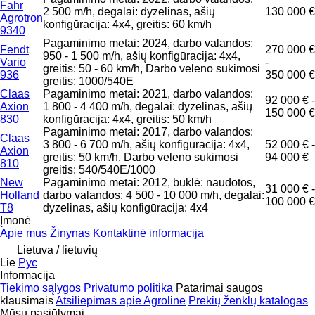
Fahr
2 500 m/h, degalai: dyzelinas, ašių
130 000 €
Agrotron
konfigūracija: 4x4, greitis: 60 km/h
9340
Pagaminimo metai: 2024, darbo valandos:
Fendt
270 000 €
950 - 1 500 m/h, ašių konfigūracija: 4x4,
Vario
-
greitis: 50 - 60 km/h, Darbo veleno sukimosi
936
350 000 €
greitis: 1000/540E
Claas
Pagaminimo metai: 2021, darbo valandos:
92 000 € -
Axion
1 800 - 4 400 m/h, degalai: dyzelinas, ašių
150 000 €
830
konfigūracija: 4x4, greitis: 50 km/h
Pagaminimo metai: 2017, darbo valandos:
Claas
3 800 - 6 700 m/h, ašių konfigūracija: 4x4,
52 000 € -
Axion
greitis: 50 km/h, Darbo veleno sukimosi
94 000 €
810
greitis: 540/540E/1000
New
Pagaminimo metai: 2012, būklė: naudotos,
31 000 € -
Holland
darbo valandos: 4 500 - 10 000 m/h, degalai:
100 000 €
T8
dyzelinas, ašių konfigūracija: 4x4
Įmonė
Apie mus
Žinynas
Kontaktinė informacija
Lietuva / lietuvių
Lie
Рус
Informacija
Tiekimo sąlygos
Privatumo politika
Patarimai saugos
klausimais
Atsiliepimas apie Agroline
Prekių ženklų katalogas
Mūsų pasiūlymai