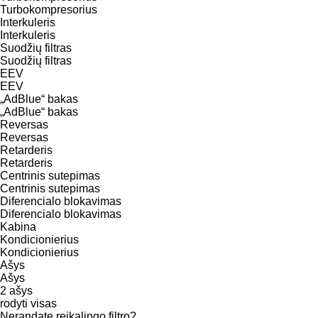
Turbokompresorius
Interkuleris
Interkuleris
Suodžių filtras
Suodžių filtras
EEV
EEV
„AdBlue“ bakas
„AdBlue“ bakas
Reversas
Reversas
Retarderis
Retarderis
Centrinis sutepimas
Centrinis sutepimas
Diferencialo blokavimas
Diferencialo blokavimas
Kabina
Kondicionierius
Kondicionierius
Ašys
Ašys
2 ašys
rodyti visas
Nerandate reikalingo filtro?