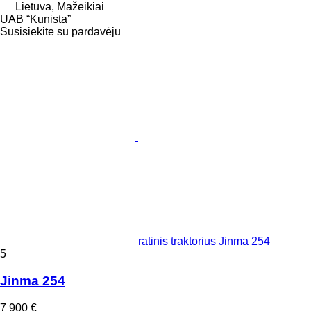
Lietuva, Mažeikiai
UAB “Kunista”
Susisiekite su pardavėju
ratinis traktorius Jinma 254
5
Jinma 254
7 900 €