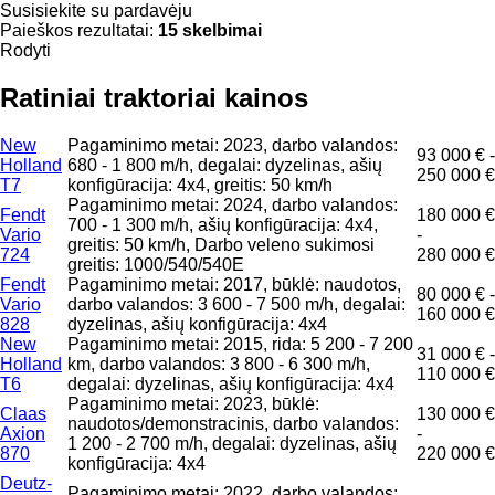
Susisiekite su pardavėju
Paieškos rezultatai:
15 skelbimai
Rodyti
Ratiniai traktoriai kainos
New
Pagaminimo metai: 2023, darbo valandos:
93 000 € -
Holland
680 - 1 800 m/h, degalai: dyzelinas, ašių
250 000 €
T7
konfigūracija: 4x4, greitis: 50 km/h
Pagaminimo metai: 2024, darbo valandos:
Fendt
180 000 €
700 - 1 300 m/h, ašių konfigūracija: 4x4,
Vario
-
greitis: 50 km/h, Darbo veleno sukimosi
724
280 000 €
greitis: 1000/540/540E
Fendt
Pagaminimo metai: 2017, būklė: naudotos,
80 000 € -
Vario
darbo valandos: 3 600 - 7 500 m/h, degalai:
160 000 €
828
dyzelinas, ašių konfigūracija: 4x4
New
Pagaminimo metai: 2015, rida: 5 200 - 7 200
31 000 € -
Holland
km, darbo valandos: 3 800 - 6 300 m/h,
110 000 €
T6
degalai: dyzelinas, ašių konfigūracija: 4x4
Pagaminimo metai: 2023, būklė:
Claas
130 000 €
naudotos/demonstracinis, darbo valandos:
Axion
-
1 200 - 2 700 m/h, degalai: dyzelinas, ašių
870
220 000 €
konfigūracija: 4x4
Deutz-
Pagaminimo metai: 2022, darbo valandos: