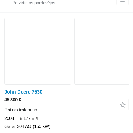
John Deere 7530
45 300 €
Ratinis traktorius
2008
8 177 m/h
Galia
204 AG (150 kW)