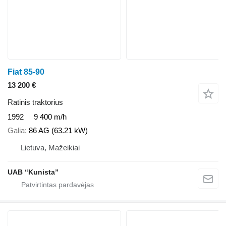
Fiat 85-90
13 200 €
Ratinis traktorius
1992
9 400 m/h
Galia
86 AG (63.21 kW)
Lietuva, Mažeikiai
UAB “Kunista”