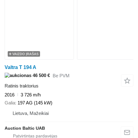
VAIZDO ĮRAŠAS
Valtra T 194 A
46 500 €
Be PVM
Ratinis traktorius
2016
3 726 m/h
Galia
197 AG (145 kW)
Lietuva, Mažeikiai
Auction Baltic UAB