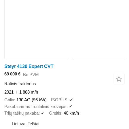
Steyr 4130 Expert CVT
69 000 €
Be PVM
Ratinis traktorius
2021
1 888 m/h
Galia
130 AG (96 kW)
ISOBUS
✓
Pakabinamas frontalinis krovėjas
✓
Trijų taškų pakaba
✓
Greitis
40 km/h
Lietuva, Telšiai