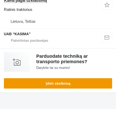
Kaina pagal užklausimą
Ratinis traktorius
Lietuva, Telšiai
UAB “KASIMA”
Parduodate techniką ar
transporto priemones?
Darykite tai su mumis!
Įdėti skelbimą