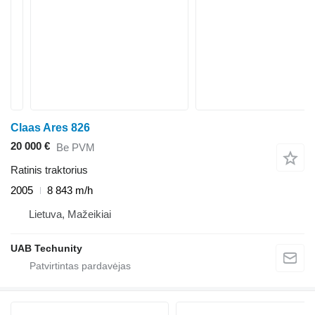
Claas Ares 826
20 000 €
Be PVM
Ratinis traktorius
2005
8 843 m/h
Lietuva, Mažeikiai
UAB Techunity