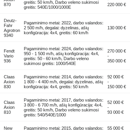
greitis: 50 km/h, Darbo veleno sukimosi
870
220 000 €
greitis: 540E/1000/1000E
Deutz-
Pagaminimo metai: 2022, darbo valandos:
Fahr
2 500 m/h, degalai: dyzelinas, ašių
130 000 €
Agrotron
konfigūracija: 4x4, greitis: 60 km/h
9340
Pagaminimo metai: 2024, darbo valandos:
Fendt
270 000 €
950 - 1 500 m/h, ašių konfigūracija: 4x4,
Vario
-
greitis: 50 - 60 km/h, Darbo veleno
936
350 000 €
sukimosi greitis: 1000/540E
Claas
Pagaminimo metai: 2014, darbo valandos:
92 000 €
Axion
1 800 - 4 400 m/h, degalai: dyzelinas, ašių
-
830
konfigūracija: 4x4, greitis: 50 km/h
150 000 €
Pagaminimo metai: 2017, darbo valandos:
Claas
52 000 €
3 800 - 6 700 m/h, ašių konfigūracija: 4x4,
Axion
-
greitis: 50 km/h, Darbo veleno sukimosi
810
93 000 €
greitis: 540/540E/1000
New
Pagaminimo metai: 2015, darbo valandos:
55 000 €