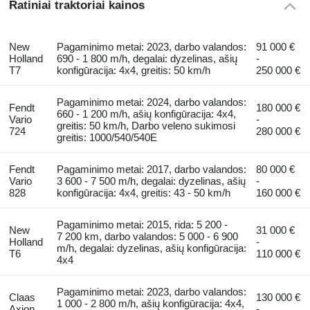
Ratiniai traktoriai kainos
New
Pagaminimo metai: 2023, darbo valandos:
91 000 €
Holland
690 - 1 800 m/h, degalai: dyzelinas, ašių
-
T7
konfigūracija: 4x4, greitis: 50 km/h
250 000 €
Pagaminimo metai: 2024, darbo valandos:
Fendt
180 000 €
660 - 1 200 m/h, ašių konfigūracija: 4x4,
Vario
-
greitis: 50 km/h, Darbo veleno sukimosi
724
280 000 €
greitis: 1000/540/540E
Fendt
Pagaminimo metai: 2017, darbo valandos:
80 000 €
Vario
3 600 - 7 500 m/h, degalai: dyzelinas, ašių
-
828
konfigūracija: 4x4, greitis: 43 - 50 km/h
160 000 €
Pagaminimo metai: 2015, rida: 5 200 -
New
31 000 €
7 200 km, darbo valandos: 5 000 - 6 900
Holland
-
m/h, degalai: dyzelinas, ašių konfigūracija:
T6
110 000 €
4x4
Pagaminimo metai: 2023, darbo valandos:
Claas
130 000 €
1 000 - 2 800 m/h, ašių konfigūracija: 4x4,
Axion
-