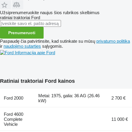
Užsiprenumeruokite naujus šios rubrikos skelbimus
ratiniai traktoriai
Ford
Prenumeruoti
Paspaudę čia patvirtinsite, kad sutinkate su mūsų
privatumo politika
ir
naudojimo sutarties
sąlygomis.
Informacija apie Ford
Ratiniai traktoriai Ford kainos
Metai: 1975, galia: 36 AG (26.46
Ford 2000
2 700 €
kW)
Ford 4600
Complete
11 000 €
Vehicle