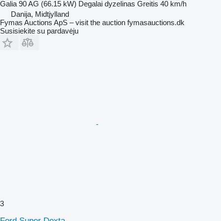
Galia
90 AG (66.15 kW)
Degalai
dyzelinas
Greitis
40 km/h
Danija, Midtjylland
Fymas Auctions ApS – visit the auction fymasauctions.dk
Susisiekite su pardavėju
3
Ford Super Dexta