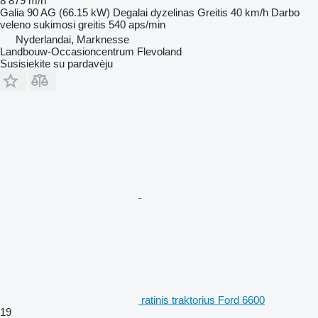
8 879 m/h
Galia
90 AG (66.15 kW)
Degalai
dyzelinas
Greitis
40 km/h
Darbo
veleno sukimosi greitis
540 aps/min
Nyderlandai, Marknesse
Landbouw-Occasioncentrum Flevoland
Susisiekite su pardavėju
ratinis traktorius Ford 6600
19