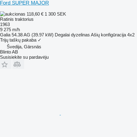
Ford SUPER MAJOR
118,60 €
1 300 SEK
Ratinis traktorius
1963
9 275 m/h
Galia
54.38 AG (39.97 kW)
Degalai
dyzelinas
Ašių konfigūracija
4x2
Trijų taškų pakaba
✓
Švedija, Gärsnäs
Blinto AB
Susisiekite su pardavėju