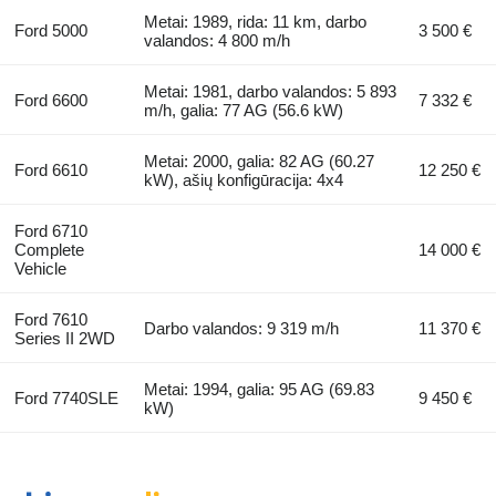
Metai: 1989, rida: 11 km, darbo
Ford 5000
3 500 €
valandos: 4 800 m/h
Metai: 1981, darbo valandos: 5 893
Ford 6600
7 332 €
m/h, galia: 77 AG (56.6 kW)
Metai: 2000, galia: 82 AG (60.27
Ford 6610
12 250 €
kW), ašių konfigūracija: 4x4
Ford 6710
Complete
14 000 €
Vehicle
Ford 7610
Darbo valandos: 9 319 m/h
11 370 €
Series II 2WD
Metai: 1994, galia: 95 AG (69.83
Ford 7740SLE
9 450 €
kW)