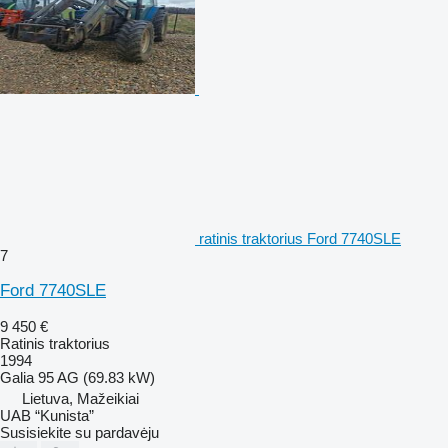
ratinis traktorius Ford 7740SLE
7
Ford 7740SLE
9 450 €
Ratinis traktorius
1994
Galia
95 AG (69.83 kW)
Lietuva, Mažeikiai
UAB “Kunista”
Susisiekite su pardavėju