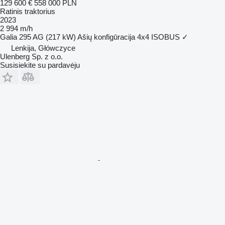
129 600 €
558 000 PLN
Ratinis traktorius
2023
2 994 m/h
Galia
295 AG (217 kW)
Ašių konfigūracija
4x4
ISOBUS
✓
Lenkija, Główczyce
Ulenberg Sp. z o.o.
Susisiekite su pardavėju