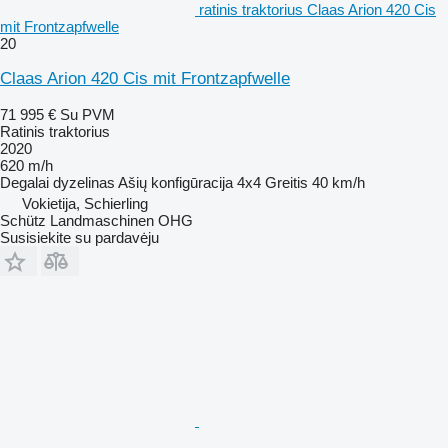
ratinis traktorius Claas Arion 420 Cis
mit Frontzapfwelle
20
Claas Arion 420 Cis mit Frontzapfwelle
71 995 €
Su PVM
Ratinis traktorius
2020
620 m/h
Degalai
dyzelinas
Ašių konfigūracija
4x4
Greitis
40 km/h
Vokietija, Schierling
Schütz Landmaschinen OHG
Susisiekite su pardavėju