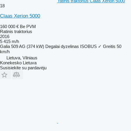
ratinis traktorius Claas Xerion 5000
18
Claas Xerion 5000
160 000 €
Be PVM
Ratinis traktorius
2016
5 415 m/h
Galia
509 AG (374 kW)
Degalai
dyzelinas
ISOBUS
✓
Greitis
50
km/h
Lietuva, Vilniaus
Konekesko Lietuva
Susisiekite su pardavėju