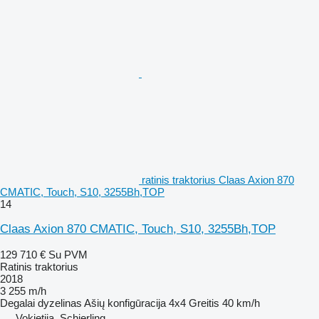
ratinis traktorius Claas Axion 870
CMATIC, Touch, S10, 3255Bh,TOP
14
Claas Axion 870 CMATIC, Touch, S10, 3255Bh,TOP
129 710 €
Su PVM
Ratinis traktorius
2018
3 255 m/h
Degalai
dyzelinas
Ašių konfigūracija
4x4
Greitis
40 km/h
Vokietija, Schierling