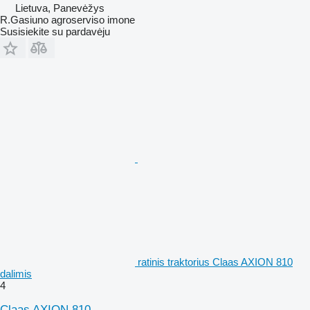
Lietuva, Panevėžys
R.Gasiuno agroserviso imone
Susisiekite su pardavėju
ratinis traktorius Claas AXION 810
dalimis
4
Claas AXION 810