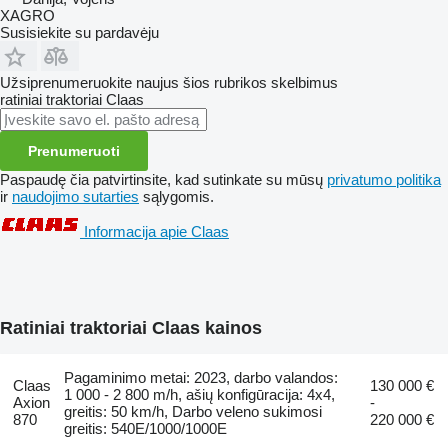
XAGRO
Susisiekite su pardavėju
Užsiprenumeruokite naujus šios rubrikos skelbimus
ratiniai traktoriai
Claas
Prenumeruoti
Paspaudę čia patvirtinsite, kad sutinkate su mūsų
privatumo politika
ir
naudojimo sutarties
sąlygomis.
Informacija apie Claas
Ratiniai traktoriai Claas kainos
Pagaminimo metai: 2023, darbo valandos:
Claas
130 000 €
1 000 - 2 800 m/h, ašių konfigūracija: 4x4,
Axion
-
greitis: 50 km/h, Darbo veleno sukimosi
870
220 000 €
greitis: 540E/1000/1000E