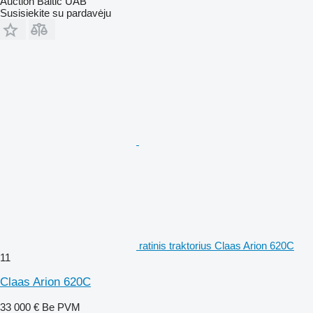
Auction Baltic UAB
Susisiekite su pardavėju
ratinis traktorius Claas Arion 620C
11
Claas Arion 620C
33 000 €
Be PVM