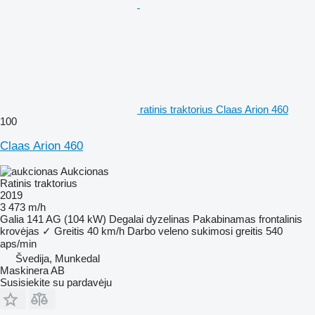
ratinis traktorius Claas Arion 460
100
Claas Arion 460
Aukcionas
Ratinis traktorius
2019
3 473 m/h
Galia
141 AG (104 kW)
Degalai
dyzelinas
Pakabinamas frontalinis
krovėjas
✓
Greitis
40 km/h
Darbo veleno sukimosi greitis
540
aps/min
Švedija, Munkedal
Maskinera AB
Susisiekite su pardavėju