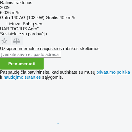
Ratinis traktorius
2009
6 036 m/h
Galia
140 AG (103 kW)
Greitis
40 km/h
Lietuva, Babtų sen.
UAB "DOJUS Agro"
Susisiekite su pardavėju
Užsiprenumeruokite naujus šios rubrikos skelbimus
Prenumeruoti
Paspaudę čia patvirtinsite, kad sutinkate su mūsų
privatumo politika
ir
naudojimo sutarties
sąlygomis.