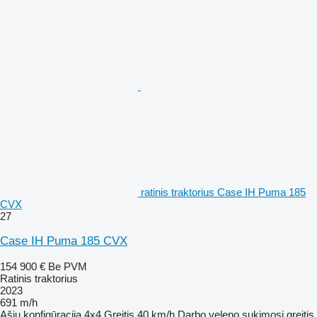
ratinis traktorius Case IH Puma 185
CVX
27
Case IH Puma 185 CVX
154 900 €
Be PVM
Ratinis traktorius
2023
691 m/h
Ašių konfigūracija
4x4
Greitis
40 km/h
Darbo veleno sukimosi greitis