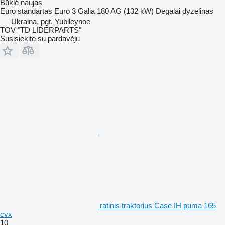
Būklė
naujas
Euro standartas
Euro 3
Galia
180 AG (132 kW)
Degalai
dyzelinas
Ukraina, pgt. Yubileynoe
TOV "TD LIDERPARTS"
Susisiekite su pardavėju
ratinis traktorius Case IH puma 165
cvx
10