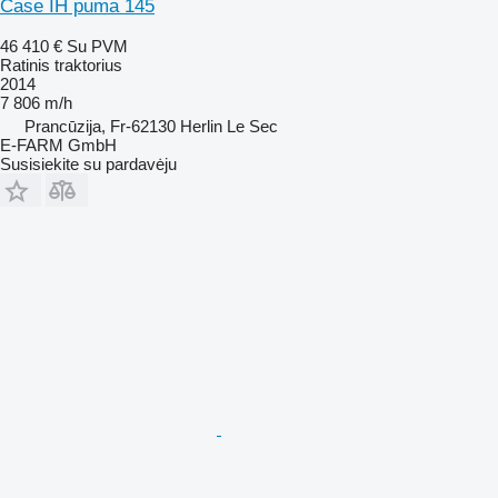
Case IH puma 145
46 410 €
Su PVM
Ratinis traktorius
2014
7 806 m/h
Prancūzija, Fr-62130 Herlin Le Sec
E-FARM GmbH
Susisiekite su pardavėju