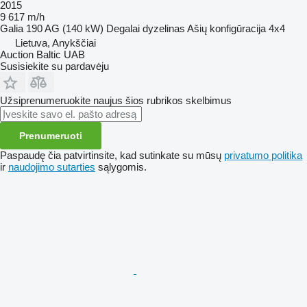
2015
9 617 m/h
Galia
190 AG (140 kW)
Degalai
dyzelinas
Ašių konfigūracija
4x4
Lietuva, Anykščiai
Auction Baltic UAB
Susisiekite su pardavėju
Užsiprenumeruokite naujus šios rubrikos skelbimus
Prenumeruoti
Paspaudę čia patvirtinsite, kad sutinkate su mūsų
privatumo politika
ir
naudojimo sutarties
sąlygomis.