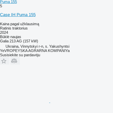
Puma 155
5
Case IH Puma 155
Kaina pagal užklausimą
Ratinis traktorius
2024
Būklė
naujas
Galia
213 AG (157 kW)
Ukraina, Vinnytskyi r-n, s. Yakushyntsi
YeVROPEYSKA AGRARNA KOMPANIYa
Susisiekite su pardavėju