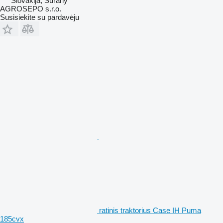
Slovakija, Šurany
AGROSEPO s.r.o.
Susisiekite su pardavėju
ratinis traktorius Case IH Puma
185cvx