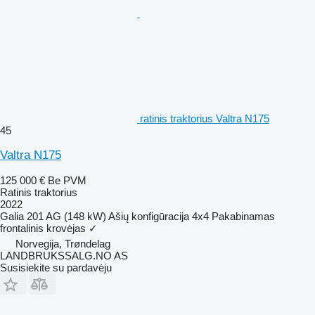
ratinis traktorius Valtra N175
45
Valtra N175
125 000 €
Be PVM
Ratinis traktorius
2022
Galia
201 AG (148 kW)
Ašių konfigūracija
4x4
Pakabinamas
frontalinis krovėjas
✓
Norvegija, Trøndelag
LANDBRUKSSALG.NO AS
Susisiekite su pardavėju