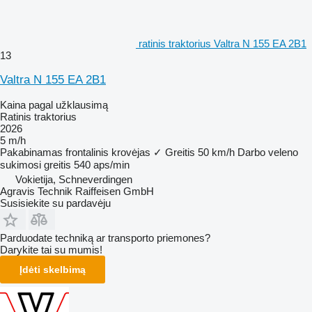
ratinis traktorius Valtra N 155 EA 2B1
13
Valtra N 155 EA 2B1
Kaina pagal užklausimą
Ratinis traktorius
2026
5 m/h
Pakabinamas frontalinis krovėjas
✓
Greitis
50 km/h
Darbo veleno
sukimosi greitis
540 aps/min
Vokietija, Schneverdingen
Agravis Technik Raiffeisen GmbH
Susisiekite su pardavėju
Parduodate techniką ar transporto priemones?
Darykite tai su mumis!
Įdėti skelbimą