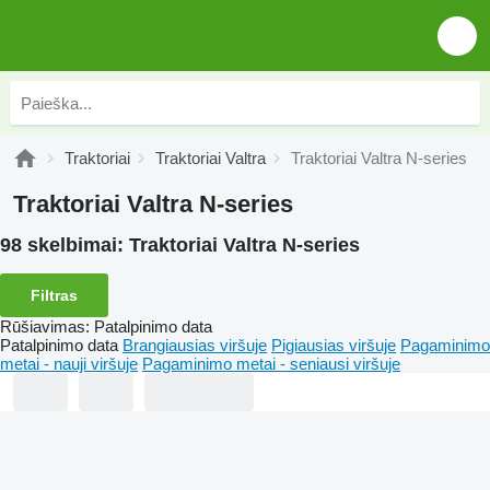
Traktoriai
Traktoriai Valtra
Traktoriai Valtra N-series
Traktoriai Valtra N-series
98 skelbimai:
Traktoriai Valtra N-series
Filtras
Rūšiavimas
:
Patalpinimo data
Patalpinimo data
Brangiausias viršuje
Pigiausias viršuje
Pagaminimo
metai - nauji viršuje
Pagaminimo metai - seniausi viršuje