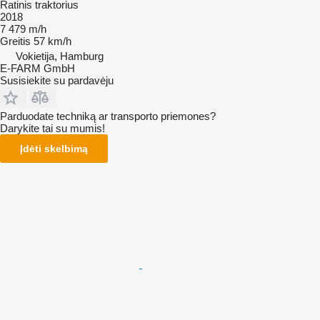
Ratinis traktorius
2018
7 479 m/h
Greitis
57 km/h
Vokietija, Hamburg
E-FARM GmbH
Susisiekite su pardavėju
Parduodate techniką ar transporto priemones?
Darykite tai su mumis!
Įdėti skelbimą