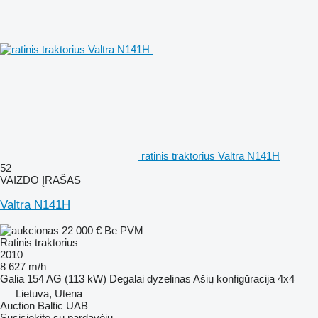
ratinis traktorius Valtra N141H
52
VAIZDO ĮRAŠAS
Valtra N141H
22 000 €
Be PVM
Ratinis traktorius
2010
8 627 m/h
Galia
154 AG (113 kW)
Degalai
dyzelinas
Ašių konfigūracija
4x4
Lietuva, Utena
Auction Baltic UAB
Susisiekite su pardavėju