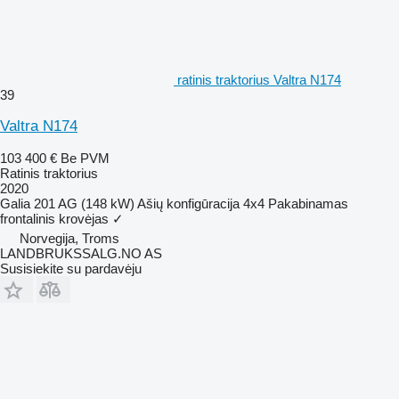
ratinis traktorius Valtra N174
39
Valtra N174
103 400 €
Be PVM
Ratinis traktorius
2020
Galia
201 AG (148 kW)
Ašių konfigūracija
4x4
Pakabinamas
frontalinis krovėjas
✓
Norvegija, Troms
LANDBRUKSSALG.NO AS
Susisiekite su pardavėju