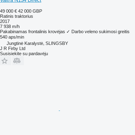
Valtra N134 Direct
49 000 €
42 000 GBP
Ratinis traktorius
2017
7 938 m/h
Pakabinamas frontalinis krovėjas
✓
Darbo veleno sukimosi greitis
540 aps/min
Jungtinė Karalystė, SLINGSBY
J R Firby Ltd
Susisiekite su pardavėju