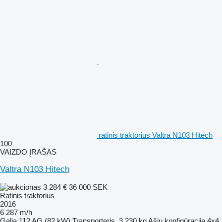
ratinis traktorius Valtra N103 Hitech
100
VAIZDO ĮRAŠAS
Valtra N103 Hitech
3 284 €
36 000 SEK
Ratinis traktorius
2016
6 287 m/h
Galia
112 AG (82 kW)
Transporteris
3 230 kg
Ašių konfigūracija
4x4