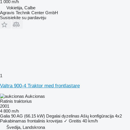
1 000 m/h
Vokietija, Calbe
Agravis Technik Center GmbH
Susisiekite su pardavėju
1
Valtra 900-4 Traktor med frontlastare
Aukcionas
Ratinis traktorius
2001
4 800 m/h
Galia
90 AG (66.15 kW)
Degalai
dyzelinas
Ašių konfigūracija
4x2
Pakabinamas frontalinis krovėjas
✓
Greitis
40 km/h
Švedija, Landskrona