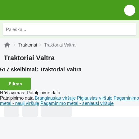
Traktoriai
Traktoriai Valtra
Traktoriai Valtra
517 skelbimai:
Traktoriai Valtra
Filtras
Rūšiavimas
:
Patalpinimo data
Patalpinimo data
Brangiausias viršuje
Pigiausias viršuje
Pagaminimo
metai - nauji viršuje
Pagaminimo metai - seniausi viršuje