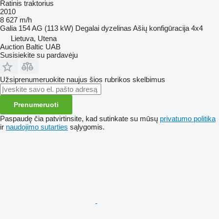
Ratinis traktorius
2010
8 627 m/h
Galia
154 AG (113 kW)
Degalai
dyzelinas
Ašių konfigūracija
4x4
Lietuva, Utena
Auction Baltic UAB
Susisiekite su pardavėju
Užsiprenumeruokite naujus šios rubrikos skelbimus
Prenumeruoti
Paspaudę čia patvirtinsite, kad sutinkate su mūsų
privatumo politika
ir
naudojimo sutarties
sąlygomis.