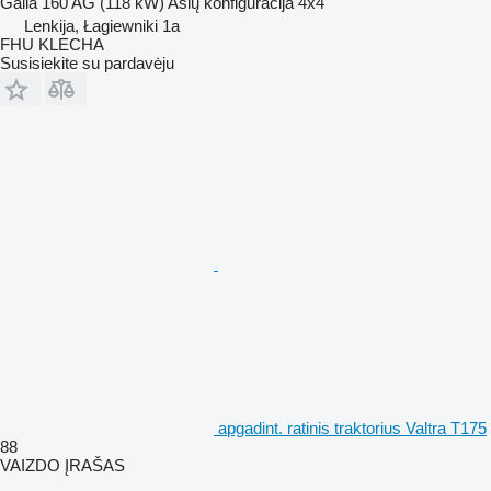
Galia
160 AG (118 kW)
Ašių konfigūracija
4x4
Lenkija, Łagiewniki 1a
FHU KLECHA
Susisiekite su pardavėju
apgadint. ratinis traktorius Valtra T175
88
VAIZDO ĮRAŠAS