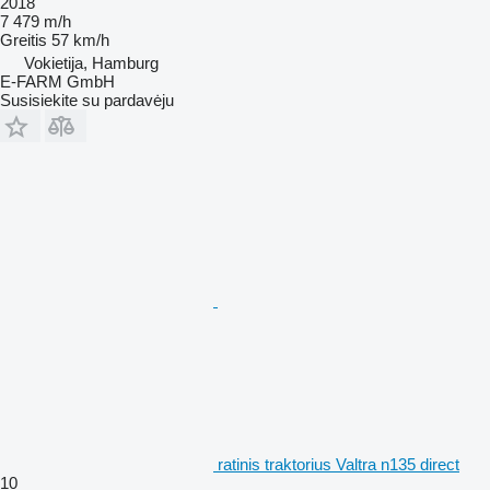
2018
7 479 m/h
Greitis
57 km/h
Vokietija, Hamburg
E-FARM GmbH
Susisiekite su pardavėju
ratinis traktorius Valtra n135 direct
10