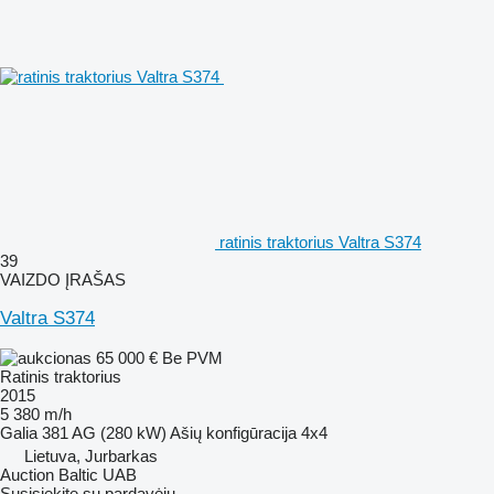
ratinis traktorius Valtra S374
39
VAIZDO ĮRAŠAS
Valtra S374
65 000 €
Be PVM
Ratinis traktorius
2015
5 380 m/h
Galia
381 AG (280 kW)
Ašių konfigūracija
4x4
Lietuva, Jurbarkas
Auction Baltic UAB
Susisiekite su pardavėju