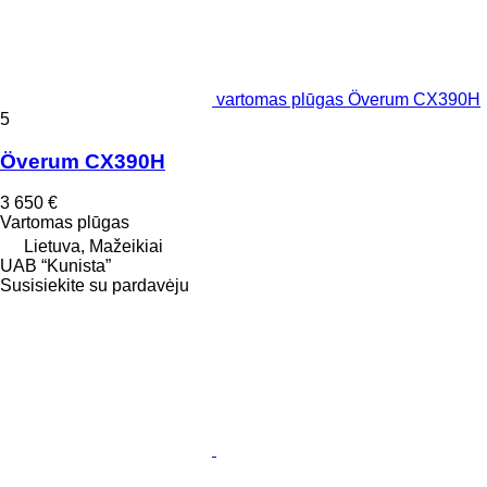
vartomas plūgas Överum CX390H
5
Överum CX390H
3 650 €
Vartomas plūgas
Lietuva, Mažeikiai
UAB “Kunista”
Susisiekite su pardavėju