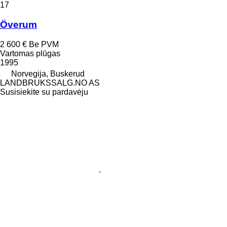
17
Överum
2 600 €
Be PVM
Vartomas plūgas
1995
Norvegija, Buskerud
LANDBRUKSSALG.NO AS
Susisiekite su pardavėju