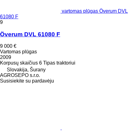
vartomas plūgas Överum DVL
61080 F
9
Överum DVL 61080 F
9 000 €
Vartomas plūgas
2009
Korpusų skaičius
6
Tipas
traktoriui
Slovakija, Šurany
AGROSEPO s.r.o.
Susisiekite su pardavėju