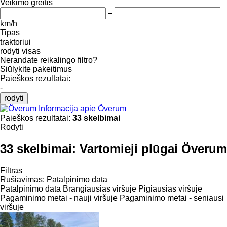
Veikimo greitis
–
km/h
Tipas
traktoriui
rodyti visas
Nerandate reikalingo filtro?
Siūlykite pakeitimus
Paieškos rezultatai:
-
rodyti
Informacija apie Överum
Paieškos rezultatai:
33 skelbimai
Rodyti
33 skelbimai:
Vartomieji plūgai Överum
Filtras
Rūšiavimas
:
Patalpinimo data
Patalpinimo data
Brangiausias viršuje
Pigiausias viršuje
Pagaminimo metai - nauji viršuje
Pagaminimo metai - seniausi
viršuje