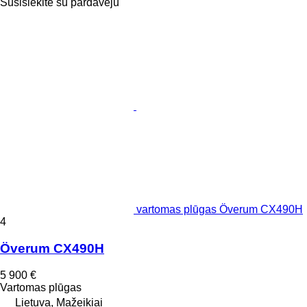
Susisiekite su pardavėju
vartomas plūgas Överum CX490H
4
Överum CX490H
5 900 €
Vartomas plūgas
Lietuva, Mažeikiai