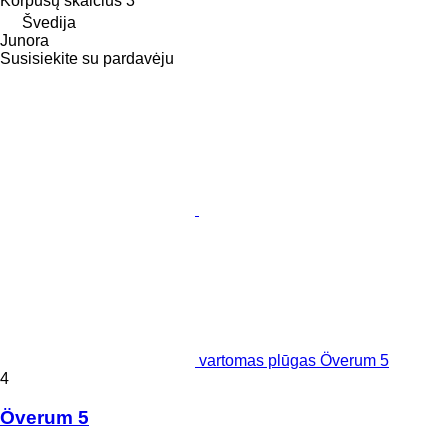
Korpusų skaičius
3
Švedija
Junora
Susisiekite su pardavėju
vartomas plūgas Överum 5
4
Överum 5