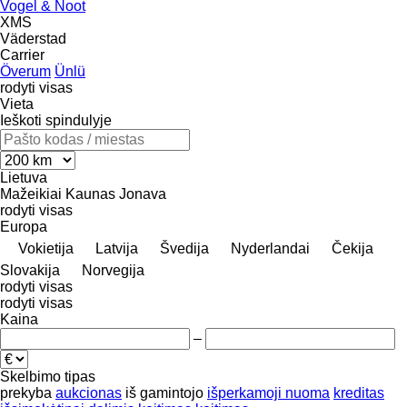
Vogel & Noot
XMS
Väderstad
Carrier
Överum
Ünlü
rodyti visas
Vieta
Ieškoti spindulyje
Lietuva
Mažeikiai
Kaunas
Jonava
rodyti visas
Europa
Vokietija
Latvija
Švedija
Nyderlandai
Čekija
Slovakija
Norvegija
rodyti visas
rodyti visas
Kaina
–
Skelbimo tipas
prekyba
aukcionas
iš gamintojo
išperkamoji nuoma
kreditas