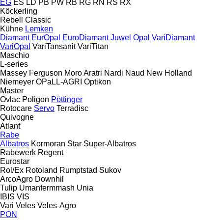
EG
ES
LD
PB
PW
RB
RG
RN
RS
RX
Köckerling
Rebell Classic
Kühne
Lemken
Diamant
EurOpal
EuroDiamant
Juwel
Opal
VariDiamant
VariOpal
VariTansanit
VariTitan
Maschio
L-series
Massey Ferguson
Moro Aratri
Nardi
Naud
New Holland
Niemeyer
OPaLL-AGRI
Optikon
Master
Ovlac
Poligon
Pöttinger
Rotocare
Servo
Terradisc
Quivogne
Atlant
Rabe
Albatros
Kormoran
Star
Super-Albatros
Rabewerk
Regent
Eurostar
Rol/Ex
Rotoland
Rumptstad
Sukov
ArcoAgro
Downhil
Tulip
Umanfermmash
Unia
IBIS
VIS
Vari
Veles
Veles-Agro
PON