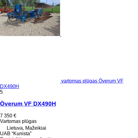
vartomas plūgas Överum VF
DX490H
5
Överum VF DX490H
7 350 €
Vartomas plūgas
Lietuva, Mažeikiai
UAB “Kunista”