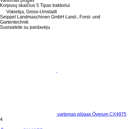
Vartomas plūgas
Korpusų skaičius
5
Tipas
traktoriui
Vokietija, Gross-Umstadt
Seippel Landmaschinen GmbH Land-, Forst- und
Gartentechnik
Susisiekite su pardavėju
vartomas plūgas Överum CX4975
4