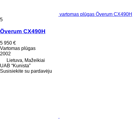
vartomas plūgas Överum CX490H
5
Överum CX490H
5 950 €
Vartomas plūgas
2002
Lietuva, Mažeikiai
UAB “Kunista”
Susisiekite su pardavėju