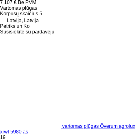
7 107 €
Be PVM
Vartomas plūgas
Korpusų skaičius
5
Latvija, Latvija
Petriks un Ko
Susisiekite su pardavėju
vartomas plūgas Överum agrolux
xrwt 5980 as
19