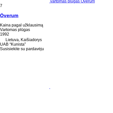
vartomas plūgas Överum
7
Överum
Kaina pagal užklausimą
Vartomas plūgas
1992
Lietuva, Kaišiadorys
UAB “Kunista”
Susisiekite su pardavėju