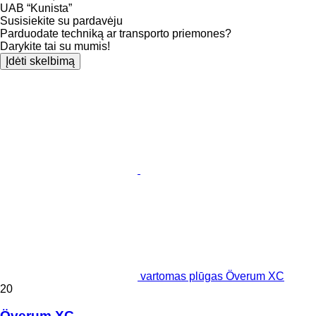
UAB “Kunista”
Susisiekite su pardavėju
Parduodate techniką ar transporto priemones?
Darykite tai su mumis!
Įdėti skelbimą
vartomas plūgas Överum XC
20
Överum XC