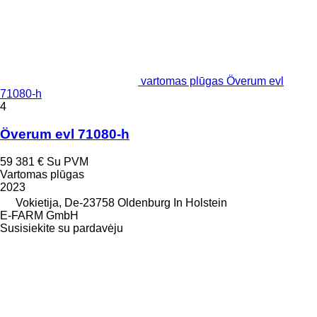
vartomas plūgas Överum evl
71080-h
4
Överum evl 71080-h
59 381 €
Su PVM
Vartomas plūgas
2023
Vokietija, De-23758 Oldenburg In Holstein
E-FARM GmbH
Susisiekite su pardavėju