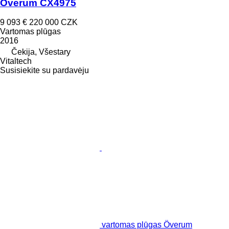
Överum CX4975
9 093 €
220 000 CZK
Vartomas plūgas
2016
Čekija, Všestary
Vitaltech
Susisiekite su pardavėju
vartomas plūgas Överum