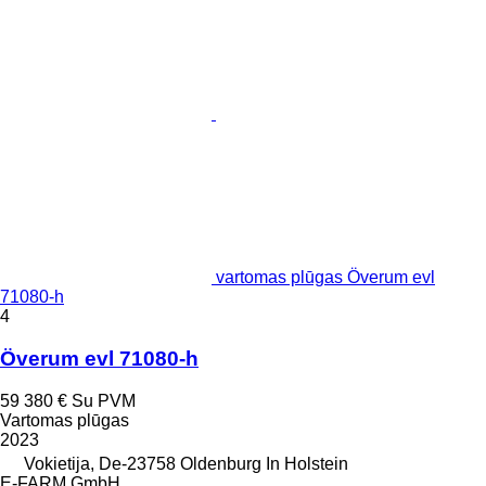
vartomas plūgas Överum evl
71080-h
4
Överum evl 71080-h
59 380 €
Su PVM
Vartomas plūgas
2023
Vokietija, De-23758 Oldenburg In Holstein
E-FARM GmbH