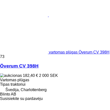
vartomas plūgas Överum CV 398H
73
Överum CV 398H
182,40 €
2 000 SEK
Vartomas plūgas
Tipas
traktoriui
Švedija, Charlottenberg
Blinto AB
Susisiekite su pardavėju