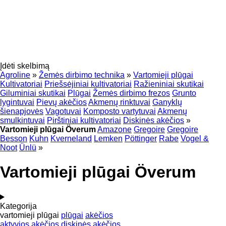
Įdėti skelbimą
Agroline
»
Žemės dirbimo technika
»
Vartomieji plūgai
Kultivatoriai
Priešsėjiniai kultivatoriai
Ražieniniai skutikai
Giluminiai skutikai
Plūgai
Žemės dirbimo frezos
Grunto
lygintuvai
Pievų akėčios
Akmenų rinktuvai
Ganyklų
šienapjovės
Vagotuvai
Komposto vartytuvai
Akmenų
smulkintuvai
Pirštiniai kultivatoriai
Diskinės akėčios
»
Vartomieji plūgai Överum
Amazone
Gregoire
Gregoire
Besson
Kuhn
Kverneland
Lemken
Pöttinger
Rabe
Vogel &
Noot
Ünlü
»
Vartomieji plūgai Överum
Kategorija
vartomieji plūgai
plūgai
akėčios
aktyvios akėčios
diskinės akėčios