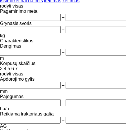
išsimokėtinai dalimis
keitimas
keitimas
rodyti visas
Pagaminimo metai
–
Grynasis svoris
–
kg
Charakteristikos
Dengimas
–
m
Korpusų skaičius
3
4
5
6
7
rodyti visas
Apdorojimo gylis
–
mm
Pajėgumas
–
ha/h
Reikiama traktoriaus galia
–
AG