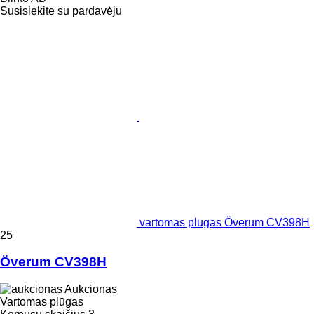
Susisiekite su pardavėju
vartomas plūgas Överum CV398H
25
Överum CV398H
Aukcionas
Vartomas plūgas