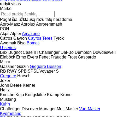
rodyti visas
Markė
Pagal šią užklausą rezultatų neradome
Agro-Masz
Agrolux
Agroremmash
PON
Akpil
Alpler
Amazone
Catros
Cayron
Cayros
Teres
Tyrok
Awemak
Biso
Bomet
U-series
Brix
Bugnot
Case IH
Challenger
Dal-Bo
Demblon
Dowdeswell
Einböck
Ermo
Evers
Fenet
Fraugde
Frost
Gaspardo
Mirco
Gassner
Goizin
Gregoire Besson
RB
RWY
SPB
SPSL
Voyager S
Gregoire
Horsch
Joker
John Deere
Kerner
Helix
Knoche
Koja
Kongskilde
Kramp
Krone
Mustang
Kuhn
Challenger
Discover
Manager
MultiMaster
Vari-Master
Kverneland