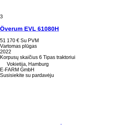
3
Överum EVL 61080H
51 170 €
Su PVM
Vartomas plūgas
2022
Korpusų skaičius
6
Tipas
traktoriui
Vokietija, Hamburg
E-FARM GmbH
Susisiekite su pardavėju