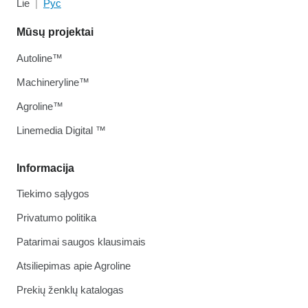
Lie
Рус
Mūsų projektai
Autoline™
Machineryline™
Agroline™
Linemedia Digital ™
Informacija
Tiekimo sąlygos
Privatumo politika
Patarimai saugos klausimais
Atsiliepimas apie Agroline
Prekių ženklų katalogas