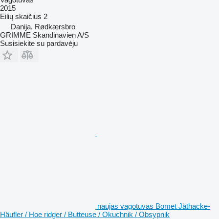
2015
Eilių skaičius
2
Danija, Rødkærsbro
GRIMME Skandinavien A/S
Susisiekite su pardavėju
naujas vagotuvas Bomet Jäthacke-
Häufler / Hoe ridger / Butteuse / Okuchnik / Obsypnik