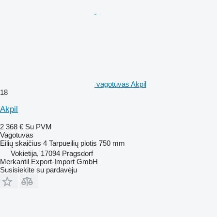
vagotuvas Akpil
18
Akpil
2 368 €
Su PVM
Vagotuvas
Eilių skaičius
4
Tarpueilių plotis
750 mm
Vokietija, 17094 Pragsdorf
Merkantil Export-Import GmbH
Susisiekite su pardavėju