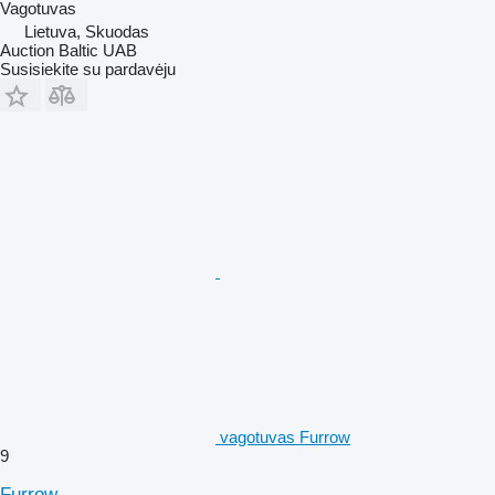
Vagotuvas
Lietuva, Skuodas
Auction Baltic UAB
Susisiekite su pardavėju
vagotuvas Furrow
9
Furrow