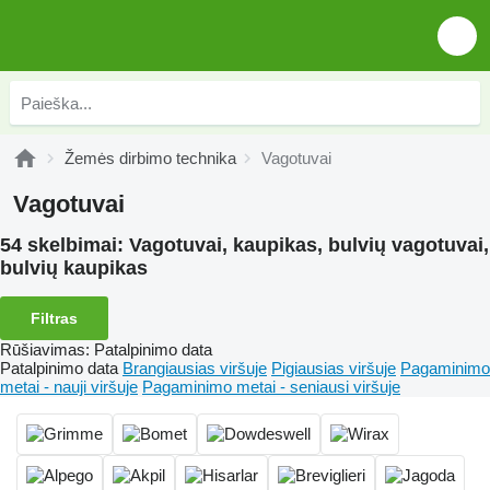
Žemės dirbimo technika
Vagotuvai
Vagotuvai
54 skelbimai:
Vagotuvai, kaupikas, bulvių vagotuvai,
bulvių kaupikas
Filtras
Rūšiavimas
:
Patalpinimo data
Patalpinimo data
Brangiausias viršuje
Pigiausias viršuje
Pagaminimo
metai - nauji viršuje
Pagaminimo metai - seniausi viršuje