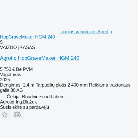
naujas vagotuvas Agrotip
HopGraveMaker HGM 240
9
VAIZDO ĮRAŠAS
Agrotip HopGraveMaker HGM 240
5 750 €
Be PVM
Vagotuvas
2025
Dengimas
2,4 m
Tarpueilių plotis
2 400 mm
Reikiama traktoriaus
galia
80 AG
Čekija, Roudnice nad Labem
Agrotip-Ing.Blažek
Susisiekite su pardavėju