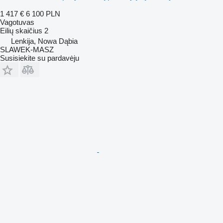
1 417 €
6 100 PLN
Vagotuvas
Eilių skaičius
2
Lenkija, Nowa Dąbia
SLAWEK-MASZ
Susisiekite su pardavėju