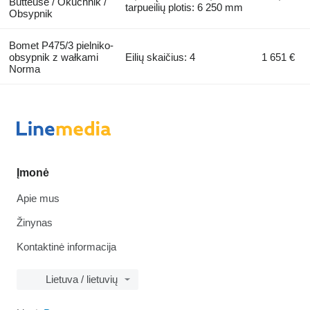
Butteuse / Okuchnik /
tarpueilių plotis: 6 250 mm
Obsypnik
Bomet P475/3 pielniko-
obsypnik z wałkami
Eilių skaičius: 4
1 651 €
Norma
Įmonė
Apie mus
Žinynas
Kontaktinė informacija
Lietuva / lietuvių