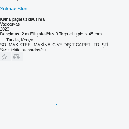
Solmax Steel
Kaina pagal užklausimą
Vagotuvas
2023
Dengimas
2 m
Eilių skaičius
3
Tarpueilių plotis
45 mm
Turkija, Konya
SOLMAX STEEL MAKİNA İÇ VE DIŞ TİCARET LTD. ŞTİ.
Susisiekite su pardavėju