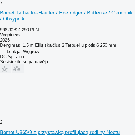
7
Bomet Jäthacke-Häufler / Hoe ridger / Butteuse / Okuchnik
/ Obsypnik
996,30 €
4 290 PLN
Vagotuvas
2026
Dengimas
1,5 m
Eilių skaičius
2
Tarpueilių plotis
6 250 mm
Lenkija, Węgrów
DC Sp. z o.o.
Susisiekite su pardavėju
2
Bomet U865/9 z przystawką profilującą redliny Noctu