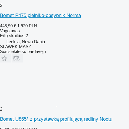
3
Bomet P475 pielniko-obsypnik Norma
445,90 €
1 920 PLN
Vagotuvas
Eilių skaičius
2
Lenkija, Nowa Dąbia
SLAWEK-MASZ
Susisiekite su pardavėju
2
Bomet U865* z przystawką profilującą redliny Noctu