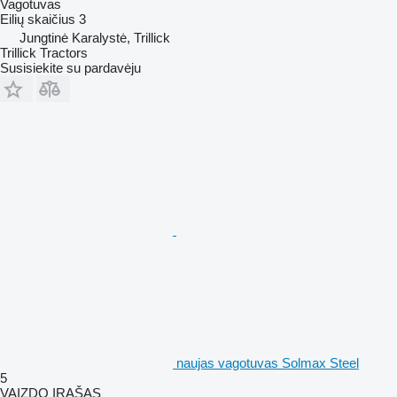
Vagotuvas
Eilių skaičius
3
Jungtinė Karalystė, Trillick
Trillick Tractors
Susisiekite su pardavėju
naujas vagotuvas Solmax Steel
5
VAIZDO ĮRAŠAS