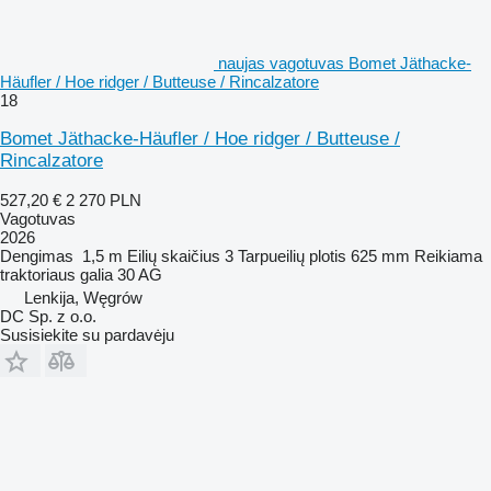
naujas vagotuvas Bomet Jäthacke-
Häufler / Hoe ridger / Butteuse / Rincalzatore
18
Bomet Jäthacke-Häufler / Hoe ridger / Butteuse /
Rincalzatore
527,20 €
2 270 PLN
Vagotuvas
2026
Dengimas
1,5 m
Eilių skaičius
3
Tarpueilių plotis
625 mm
Reikiama
traktoriaus galia
30 AG
Lenkija, Węgrów
DC Sp. z o.o.
Susisiekite su pardavėju