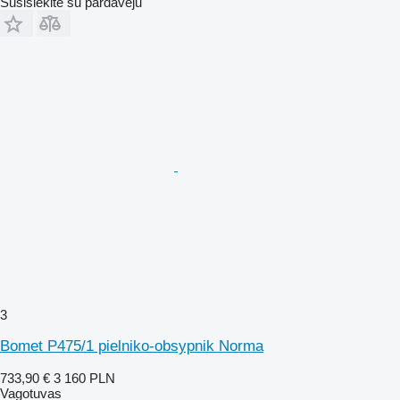
Susisiekite su pardavėju
3
Bomet P475/1 pielniko-obsypnik Norma
733,90 €
3 160 PLN
Vagotuvas