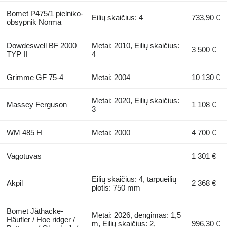
Bomet P475/1 pielniko-
Eilių skaičius: 4
733,90 €
obsypnik Norma
Dowdeswell BF 2000
Metai: 2010, Eilių skaičius:
3 500 €
TYP II
4
Grimme GF 75-4
Metai: 2004
10 130 €
Metai: 2020, Eilių skaičius:
Massey Ferguson
1 108 €
3
WM 485 H
Metai: 2000
4 700 €
Vagotuvas
1 301 €
Eilių skaičius: 4, tarpueilių
Akpil
2 368 €
plotis: 750 mm
Bomet Jäthacke-
Metai: 2026, dengimas: 1,5
Häufler / Hoe ridger /
m, Eilių skaičius: 2,
996,30 €