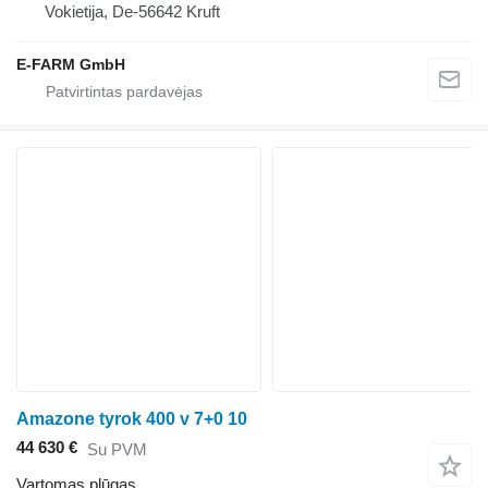
Vokietija, De-56642 Kruft
E-FARM GmbH
Amazone tyrok 400 v 7+0 10
44 630 €
Su PVM
Vartomas plūgas