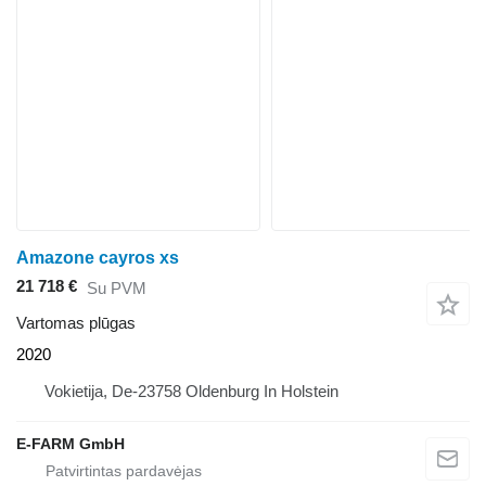
Amazone cayros xs
21 718 €
Su PVM
Vartomas plūgas
2020
Vokietija, De-23758 Oldenburg In Holstein
E-FARM GmbH