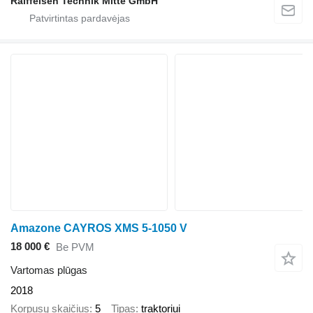
Raiffeisen Technik Mitte GmbH
Amazone CAYROS XMS 5-1050 V
18 000 €
Be PVM
Vartomas plūgas
2018
Korpusų skaičius
5
Tipas
traktoriui