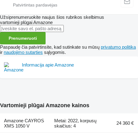
Užsiprenumeruokite naujus šios rubrikos skelbimus
vartomieji plūgai
Amazone
Prenumeruoti
Paspaudę čia patvirtinsite, kad sutinkate su mūsų
privatumo politika
ir
naudojimo sutarties
sąlygomis.
Informacija apie Amazone
Vartomieji plūgai Amazone kainos
Amazone CAYROS
Metai: 2022, korpusų
24 360 €
XMS 1050 V
skaičius: 4