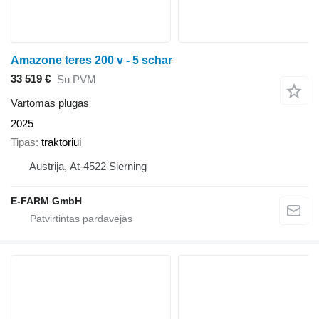
Amazone teres 200 v - 5 schar
33 519 €
Su PVM
Vartomas plūgas
2025
Tipas
traktoriui
Austrija, At-4522 Sierning
E-FARM GmbH