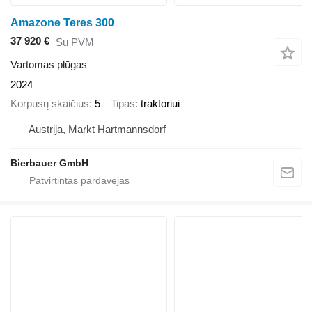
Amazone Teres 300
37 920 €
Su PVM
Vartomas plūgas
2024
Korpusų skaičius
5
Tipas
traktoriui
Austrija, Markt Hartmannsdorf
Bierbauer GmbH