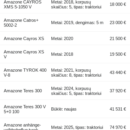
Amazone CAYROS
Metai: 2018, korpusų
18 000 €
XMS 5-1050 V
skaičius: 5, tipas: traktoriui
Amazone Catros+
Metai: 2019, dengimas: 5 m
23 000 €
5002-2
Amazone Cayros XS
Metai: 2020
21 500 €
Amazone Cayros XS
Metai: 2018
19 500 €
V
Amazone TYROK 400
Metai: 2021, korpusų
43 440 €
V-8
skaičius: 8, tipas: traktoriui
Metai: 2024, korpusų
Amazone Teres 300
37 920 €
skaičius: 5, tipas: traktoriui
Amazone Teres 300 V
Būklė: naujas
41 531 €
5+0 100
Amazone anhänge-
Metai: 2025, tipas: traktoriui
74 970 €
volldrehpflug tyrok