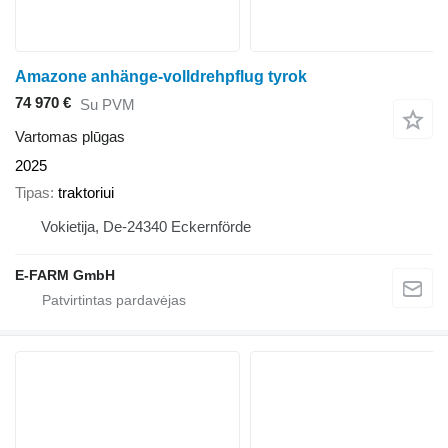
Amazone anhänge-volldrehpflug tyrok
74 970 €
Su PVM
Vartomas plūgas
2025
Tipas
traktoriui
Vokietija, De-24340 Eckernförde
E-FARM GmbH