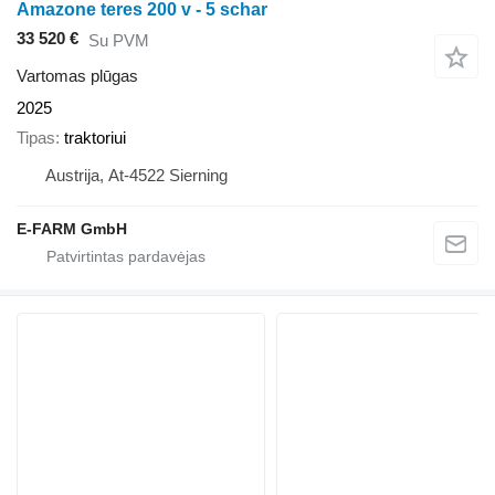
Amazone teres 200 v - 5 schar
33 520 €
Su PVM
Vartomas plūgas
2025
Tipas
traktoriui
Austrija, At-4522 Sierning
E-FARM GmbH