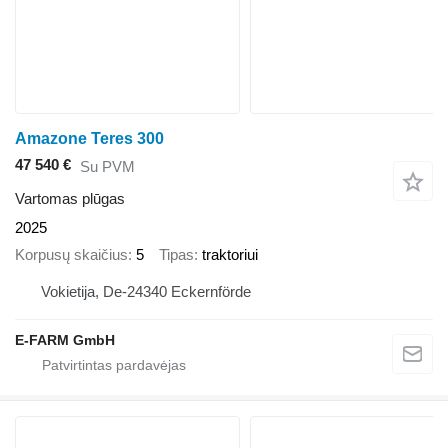
Amazone Teres 300
47 540 €
Su PVM
Vartomas plūgas
2025
Korpusų skaičius
5
Tipas
traktoriui
Vokietija, De-24340 Eckernförde
E-FARM GmbH