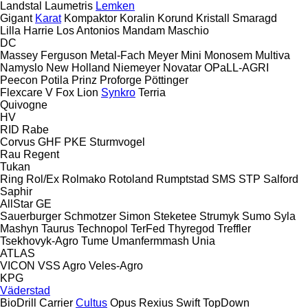
Landstal
Laumetris
Lemken
Gigant
Karat
Kompaktor
Koralin
Korund
Kristall
Smaragd
Lilla Harrie
Los Antonios
Mandam
Maschio
DC
Massey Ferguson
Metal-Fach
Meyer
Mini
Monosem
Multiva
Namyslo
New Holland
Niemeyer
Novatar
OPaLL-AGRI
Peecon
Potila
Prinz
Proforge
Pöttinger
Flexcare V
Fox
Lion
Synkro
Terria
Quivogne
HV
RID
Rabe
Corvus
GHF
PKE
Sturmvogel
Rau
Regent
Tukan
Ring
Rol/Ex
Rolmako
Rotoland
Rumptstad
SMS
STP
Salford
Saphir
AllStar
GE
Sauerburger
Schmotzer
Simon
Steketee
Strumyk
Sumo
Syla
Mashyn
Taurus
Technopol
TerFed
Thyregod
Treffler
Tsekhovyk-Agro
Tume
Umanfermmash
Unia
ATLAS
VICON
VSS Agro
Veles-Agro
KPG
Väderstad
BioDrill
Carrier
Cultus
Opus
Rexius
Swift
TopDown