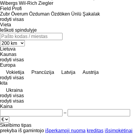
Wibergs
Wil-Rich
Ziegler
Field Profi
Zubr
Överum
Özduman
Özdöken
Ünlü
Şakalak
rodyti visas
Vieta
Ieškoti spindulyje
Lietuva
Kaunas
rodyti visas
Europa
Vokietija
Prancūzija
Latvija
Austrija
rodyti visas
kita
Ukraina
rodyti visas
rodyti visas
Kaina
–
Skelbimo tipas
prekyba
iš gamintojo
išperkamoji nuoma
kreditas
išsimokėtinai