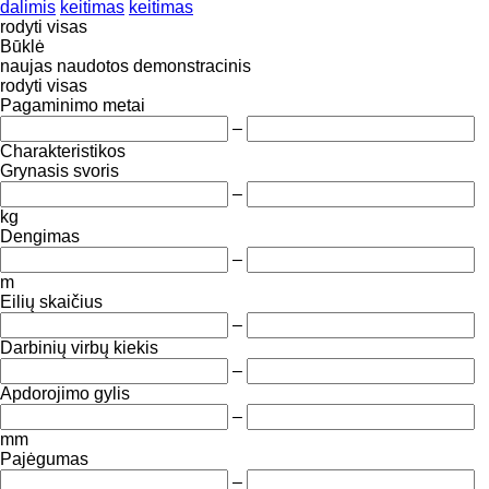
dalimis
keitimas
keitimas
rodyti visas
Būklė
naujas
naudotos
demonstracinis
rodyti visas
Pagaminimo metai
–
Charakteristikos
Grynasis svoris
–
kg
Dengimas
–
m
Eilių skaičius
–
Darbinių virbų kiekis
–
Apdorojimo gylis
–
mm
Pajėgumas
–