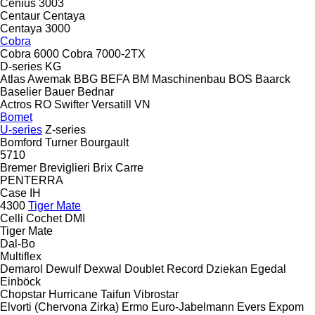
Cenius 3003
Centaur
Centaya
Centaya 3000
Cobra
Cobra 6000
Cobra 7000-2TX
D-series
KG
Atlas
Awemak
BBG
BEFA
BM Maschinenbau
BOS
Baarck
Baselier
Bauer
Bednar
Actros RO
Swifter
Versatill VN
Bomet
U-series
Z-series
Bomford Turner
Bourgault
5710
Bremer
Breviglieri
Brix
Carre
PENTERRA
Case IH
4300
Tiger Mate
Celli
Cochet
DMI
Tiger Mate
Dal-Bo
Multiflex
Demarol
Dewulf
Dexwal
Doublet Record
Dziekan
Egedal
Einböck
Chopstar
Hurricane
Taifun
Vibrostar
Elvorti (Chervona Zirka)
Ermo
Euro-Jabelmann
Evers
Expom