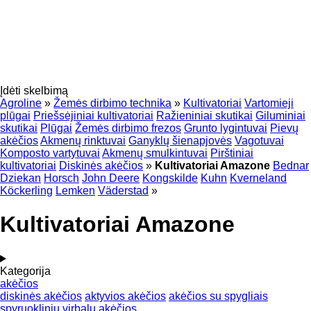
Įdėti skelbimą
Agroline
»
Žemės dirbimo technika
»
Kultivatoriai
Vartomieji
plūgai
Priešsėjiniai kultivatoriai
Ražieniniai skutikai
Giluminiai
skutikai
Plūgai
Žemės dirbimo frezos
Grunto lygintuvai
Pievų
akėčios
Akmenų rinktuvai
Ganyklų šienapjovės
Vagotuvai
Komposto vartytuvai
Akmenų smulkintuvai
Pirštiniai
kultivatoriai
Diskinės akėčios
»
Kultivatoriai Amazone
Bednar
Dziekan
Horsch
John Deere
Kongskilde
Kuhn
Kverneland
Köckerling
Lemken
Väderstad
»
Kultivatoriai Amazone
Kategorija
akėčios
diskinės akėčios
aktyvios akėčios
akėčios su spygliais
spyruoklinių virbalų akėčios