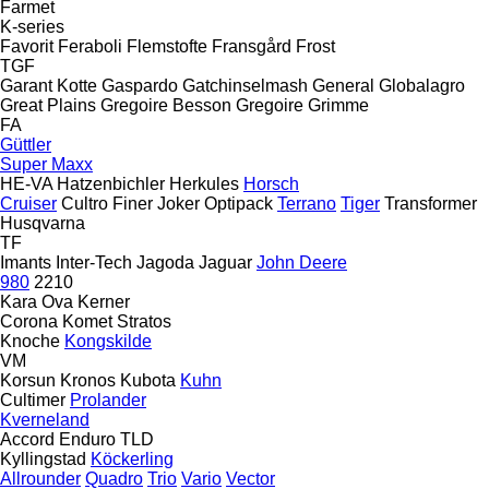
Farmet
K-series
Favorit
Feraboli
Flemstofte
Fransgård
Frost
TGF
Garant Kotte
Gaspardo
Gatchinselmash
General
Globalagro
Great Plains
Gregoire Besson
Gregoire
Grimme
FA
Güttler
Super Maxx
HE-VA
Hatzenbichler
Herkules
Horsch
Cruiser
Cultro
Finer
Joker
Optipack
Terrano
Tiger
Transformer
Husqvarna
TF
Imants
Inter-Tech
Jagoda
Jaguar
John Deere
980
2210
Kara Ova
Kerner
Corona
Komet
Stratos
Knoche
Kongskilde
VM
Korsun
Kronos
Kubota
Kuhn
Cultimer
Prolander
Kverneland
Accord
Enduro
TLD
Kyllingstad
Köckerling
Allrounder
Quadro
Trio
Vario
Vector