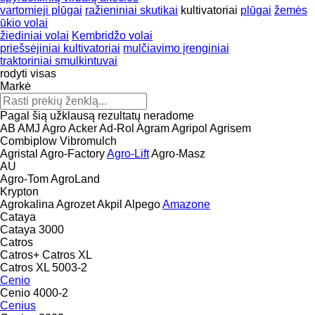
vartomieji plūgai
ražieniniai skutikai
kultivatoriai
plūgai
žemės
ūkio volai
žiediniai volai
Kembridžo volai
priešsėjiniai kultivatoriai
mulčiavimo įrenginiai
traktoriniai smulkintuvai
rodyti visas
Markė
Pagal šią užklausą rezultatų neradome
AB
AMJ Agro
Acker
Ad-Rol
Agram
Agripol
Agrisem
Combiplow
Vibromulch
Agristal
Agro-Factory
Agro-Lift
Agro-Masz
AU
Agro-Tom
AgroLand
Krypton
Agrokalina
Agrozet
Akpil
Alpego
Amazone
Cataya
Cataya 3000
Catros
Catros+
Catros XL
Catros XL 5003-2
Cenio
Cenio 4000-2
Cenius