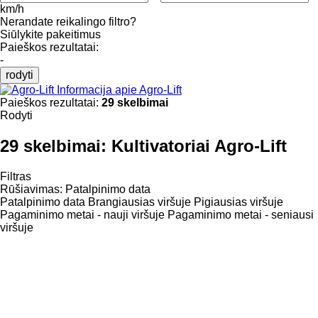
km/h
Nerandate reikalingo filtro?
Siūlykite pakeitimus
Paieškos rezultatai:
-
rodyti
Informacija apie Agro-Lift
Paieškos rezultatai:
29 skelbimai
Rodyti
29 skelbimai:
Kultivatoriai Agro-Lift
Filtras
Rūšiavimas
:
Patalpinimo data
Patalpinimo data
Brangiausias viršuje
Pigiausias viršuje
Pagaminimo metai - nauji viršuje
Pagaminimo metai - seniausi
viršuje