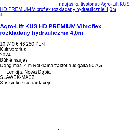
naujas kultivatorius Agro-Lift KUS
HD PREMIUM Vibroflex rozkładany hydraulicznie 4,0m
4
Agro-Lift KUS HD PREMIUM Vibroflex
rozkładany hydraulicznie 4,0m
10 740 €
46 250 PLN
Kultivatorius
2024
Būklė
naujas
Dengimas
4 m
Reikiama traktoriaus galia
90 AG
Lenkija, Nowa Dąbia
SLAWEK-MASZ
Susisiekite su pardavėju