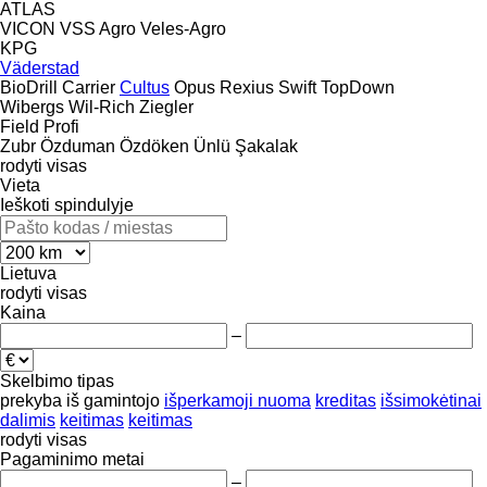
ATLAS
VICON
VSS Agro
Veles-Agro
KPG
Väderstad
BioDrill
Carrier
Cultus
Opus
Rexius
Swift
TopDown
Wibergs
Wil-Rich
Ziegler
Field Profi
Zubr
Özduman
Özdöken
Ünlü
Şakalak
rodyti visas
Vieta
Ieškoti spindulyje
Lietuva
rodyti visas
Kaina
–
Skelbimo tipas
prekyba
iš gamintojo
išperkamoji nuoma
kreditas
išsimokėtinai
dalimis
keitimas
keitimas
rodyti visas
Pagaminimo metai
–