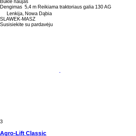
Būklė
naujas
Dengimas
5,4 m
Reikiama traktoriaus galia
130 AG
Lenkija, Nowa Dąbia
SLAWEK-MASZ
Susisiekite su pardavėju
3
Agro-Lift Classic