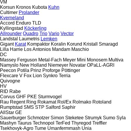
VM
Korsun
Kronos
Kubota
Kuhn
Cultimer
Prolander
Kverneland
Accord
Enduro
TLD
Kyllingstad
Köckerling
Allrounder
Quadro
Trio
Vario
Vector
Landstal
Laumetris
Lemken
Gigant
Karat
Kompaktor
Koralin
Korund
Kristall
Smaragd
Lilla Harrie
Los Antonios
Mandam
Maschio
DC
Massey Ferguson
Metal-Fach
Meyer
Mini
Monosem
Multiva
Namyslo
New Holland
Niemeyer
Novatar
OPaLL-AGRI
Peecon
Potila
Prinz
Proforge
Pöttinger
Flexcare V
Fox
Lion
Synkro
Terria
Quivogne
HV
RID
Rabe
Corvus
GHF
PKE
Sturmvogel
Rau
Regent
Ring
Rokamat
Rol/Ex
Rolmako
Rotoland
Rumptstad
SMS
STP
Salford
Saphir
AllStar
GE
Sauerburger
Schmotzer
Simon
Steketee
Strumyk
Sumo
Syla
Mashyn
Taurus
Technopol
TerFed
Thyregod
Treffler
Tsekhovyk-Agro
Tume
Umanfermmash
Unia