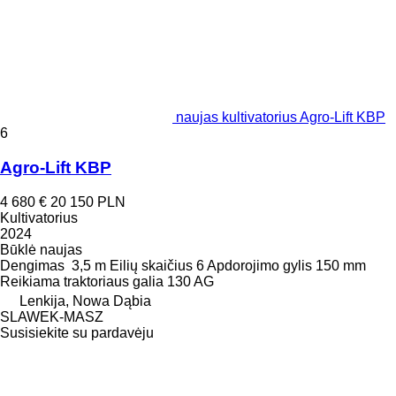
naujas kultivatorius Agro-Lift KBP
6
Agro-Lift KBP
4 680 €
20 150 PLN
Kultivatorius
2024
Būklė
naujas
Dengimas
3,5 m
Eilių skaičius
6
Apdorojimo gylis
150 mm
Reikiama traktoriaus galia
130 AG
Lenkija, Nowa Dąbia
SLAWEK-MASZ
Susisiekite su pardavėju