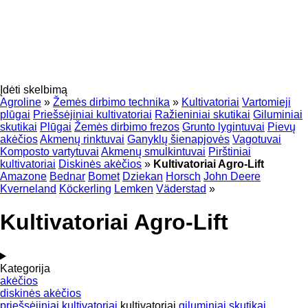
Įdėti skelbimą
Agroline
»
Žemės dirbimo technika
»
Kultivatoriai
Vartomieji
plūgai
Priešsėjiniai kultivatoriai
Ražieniniai skutikai
Giluminiai
skutikai
Plūgai
Žemės dirbimo frezos
Grunto lygintuvai
Pievų
akėčios
Akmenų rinktuvai
Ganyklų šienapjovės
Vagotuvai
Komposto vartytuvai
Akmenų smulkintuvai
Pirštiniai
kultivatoriai
Diskinės akėčios
»
Kultivatoriai Agro-Lift
Amazone
Bednar
Bomet
Dziekan
Horsch
John Deere
Kverneland
Köckerling
Lemken
Väderstad
»
Kultivatoriai Agro-Lift
Kategorija
akėčios
diskinės akėčios
priešsėjiniai kultivatoriai
kultivatoriai
giluminiai skutikai