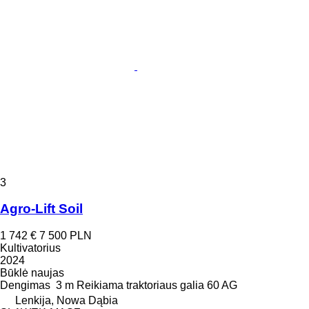
3
Agro-Lift Soil
1 742 €
7 500 PLN
Kultivatorius
2024
Būklė
naujas
Dengimas
3 m
Reikiama traktoriaus galia
60 AG
Lenkija, Nowa Dąbia