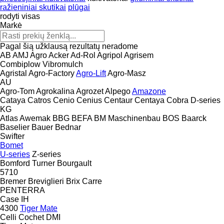
ražieniniai skutikai
plūgai
rodyti visas
Markė
Pagal šią užklausą rezultatų neradome
AB
AMJ Agro
Acker
Ad-Rol
Agripol
Agrisem
Combiplow
Vibromulch
Agristal
Agro-Factory
Agro-Lift
Agro-Masz
AU
Agro-Tom
Agrokalina
Agrozet
Alpego
Amazone
Cataya
Catros
Cenio
Cenius
Centaur
Centaya
Cobra
D-series
KG
Atlas
Awemak
BBG
BEFA
BM Maschinenbau
BOS
Baarck
Baselier
Bauer
Bednar
Swifter
Bomet
U-series
Z-series
Bomford Turner
Bourgault
5710
Bremer
Breviglieri
Brix
Carre
PENTERRA
Case IH
4300
Tiger Mate
Celli
Cochet
DMI