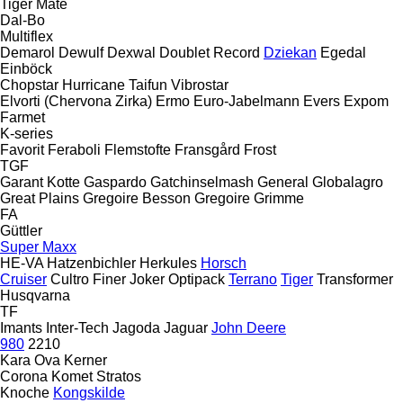
Tiger Mate
Dal-Bo
Multiflex
Demarol
Dewulf
Dexwal
Doublet Record
Dziekan
Egedal
Einböck
Chopstar
Hurricane
Taifun
Vibrostar
Elvorti (Chervona Zirka)
Ermo
Euro-Jabelmann
Evers
Expom
Farmet
K-series
Favorit
Feraboli
Flemstofte
Fransgård
Frost
TGF
Garant Kotte
Gaspardo
Gatchinselmash
General
Globalagro
Great Plains
Gregoire Besson
Gregoire
Grimme
FA
Güttler
Super Maxx
HE-VA
Hatzenbichler
Herkules
Horsch
Cruiser
Cultro
Finer
Joker
Optipack
Terrano
Tiger
Transformer
Husqvarna
TF
Imants
Inter-Tech
Jagoda
Jaguar
John Deere
980
2210
Kara Ova
Kerner
Corona
Komet
Stratos
Knoche
Kongskilde