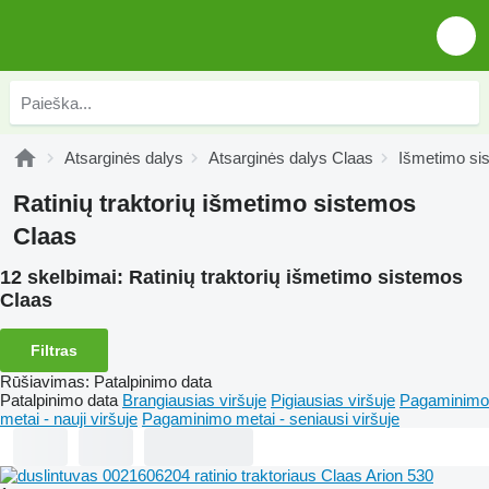
Atsarginės dalys
Atsarginės dalys Claas
Išmetimo si
Ratinių traktorių išmetimo sistemos
Claas
12 skelbimai:
Ratinių traktorių išmetimo sistemos
Claas
Filtras
Rūšiavimas
:
Patalpinimo data
Patalpinimo data
Brangiausias viršuje
Pigiausias viršuje
Pagaminimo
metai - nauji viršuje
Pagaminimo metai - seniausi viršuje