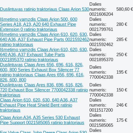
Dalies
Duslintuvas ratinio traktoriaus Claas Arion 530
numeris:
580,60 €
0021606204
Išmetimo vamzdis Claas Arion 500, 600
Dalies
Series A18, A19, A20 640 Exhaust Pipe
numeris:
280 €
Extension 0 ratinio traktoriaus
0021799761
Išmetimo vamzdis Claas Arion 610, 620, 630,
Dalies
640 A36, A37 Exhaust Pipe Parts 0021592462
numeris:
285 €
ratinio traktoriaus
0021592462
Išmetimo vamzdis Claas Arion 610, 620, 630,
Dalies
640 A36, A37 Exhaust Tube Parts
numeris:
250 €
0021895370 ratinio traktoriaus
0021895370
Duslintuvas Claas Ares 656, 696, 616, 826,
Dalies
600, 800 Series Exhaust Box Silencer 77
numeris:
195 €
ratinio traktoriaus Claas Ares 656, 696, 616,
7700042338
826, 600, 800
Duslintuvas Claas Ares 836, 696, 616, 826,
Dalies
720 Exhaust Box Silencer 7700042338 ratinio
numeris:
150 €
traktoriaus
7700042338
Claas Arion 610, 620, 630, 640 A36, A37
Dalies
Exhaust Pipe Heat Shield Bent ratinio
numeris:
246 €
traktoriaus
0011517200
Dalies
Claas Arion A34, A35 Series 530 Exhaust
numeris:
175 €
Pipe Support 0021585065 ratinio traktoriaus
0021585065
Dalies
Egr Valve Claas John Deere Claas Arion 530