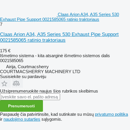
Claas Arion A34, A35 Series 530
Exhaust Pipe Support 0021585065 ratinio traktoriaus
7
Claas Arion A34, A35 Series 530 Exhaust Pipe Support
0021585065 ratinio traktoriaus
175 €
Išmetimo sistema - kita atsarginė išmetimo sistemos dalis
0021585065
Airija, Courtmacsherry
COURTMACSHERRY MACHINERY LTD
Susisiekite su pardavėju
Užsiprenumeruokite naujus šios rubrikos skelbimus
Prenumeruoti
Paspaudę čia patvirtinsite, kad sutinkate su mūsų
privatumo politika
ir
naudojimo sutarties
sąlygomis.