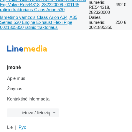
numeris:
Egr Valve Re544318, 282320009, 001145
492 €
RE544318,
ratinio traktoriaus Claas Arion 530
282320009
Išmetimo vamzdis Claas Arion A34, A35
Dalies
Series 530 Engine Exhaust Flexi Pipe
numeris:
250 €
0021895350 ratinio traktoriaus
0021895350
Įmonė
Apie mus
Žinynas
Kontaktinė informacija
Lietuva / lietuvių
Lie
Рус