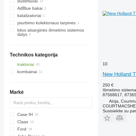
duslintuvai
AdBlue bakai
katalizatoriai
įsiurbimo kolektoriaus tarpinės
kitos atsarginės išmetimo sistemos
dalys
Technikos kategorija
10
traktoriai
kombainai
mini traktoriai
New Holland T
ratiniai traktoriai
grūdų kombainai
250 €
Išmetimo sistema 
Markė
87568617, 8736
Airija, Court
COURTMACSHER
Susisiekite su pa
Case IH
Claas
5120
Ford
5140
Ares