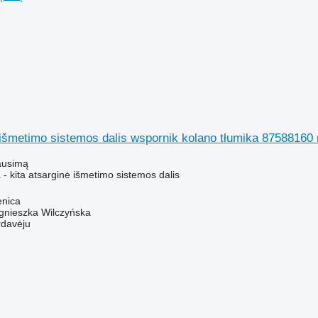
 išmetimo sistemos dalis wspornik kolano tłumika 87588160 r
ausimą
- kita atsarginė išmetimo sistemos dalis
enica
gnieszka Wilczyńska
rdavėju