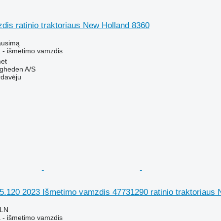
is ratinio traktoriaus New Holland 8360
ausimą
 - išmetimo vamzdis
et
ingheden A/S
rdavėju
5.120 2023 Išmetimo vamzdis 47731290 ratinio traktoriaus 
PLN
 - išmetimo vamzdis