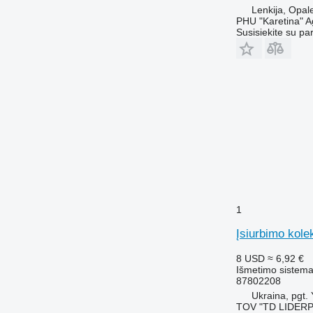
Lenkija, Opal
PHU "Karetina" A
Susisiekite su pa
1
Įsiurbimo kole
8 USD
≈ 6,92 €
Išmetimo sistema 
87802208
Ukraina, pgt.
TOV "TD LIDER