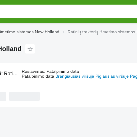
šmetimo sistemos New Holland
Ratinių traktorių išmetimo sistemo
Holland
Rūšiavimas
:
Patalpinimo data
i:
Ratinių traktorių išmetimo sistemos New Holland
Patalpinimo data
Brangiausias viršuje
Pigiausias viršuje
Pag