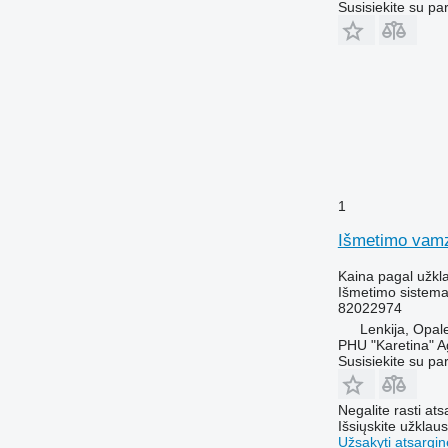
Susisiekite su pa
1
Išmetimo vamz
Kaina pagal užkl
Išmetimo sistema
82022974
Lenkija, Opal
PHU "Karetina" A
Susisiekite su pa
Negalite rasti ats
Išsiųskite užklau
Užsakyti atsargin