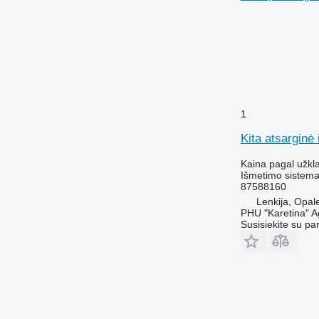
1
Kita atsarginė
Kaina pagal užkl
Išmetimo sistema 
87588160
Lenkija, Opal
PHU "Karetina" A
Susisiekite su pa