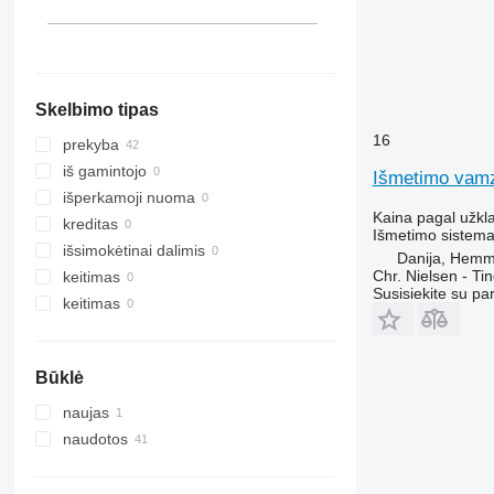
Skelbimo tipas
16
prekyba
iš gamintojo
Išmetimo vamz
išperkamoji nuoma
Kaina pagal užkl
kreditas
Išmetimo sistema
išsimokėtinai dalimis
Danija, Hemm
Chr. Nielsen - T
keitimas
Susisiekite su pa
keitimas
Būklė
naujas
naudotos