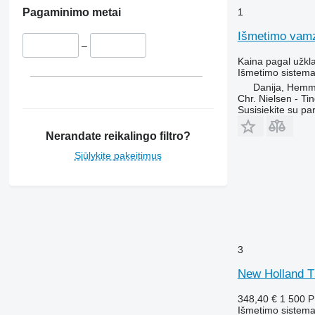
1
Pagaminimo metai
Išmetimo vamzd
–
Kaina pagal užkl
Išmetimo sistema
Danija, Hemm
Chr. Nielsen - T
Susisiekite su pa
Nerandate reikalingo filtro?
Siūlykite pakeitimus
3
New Holland T
348,40 €
1 500 
Išmetimo sistema