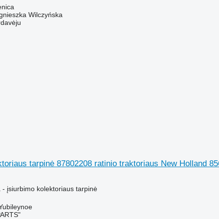
enica
gnieszka Wilczyńska
rdavėju
ktoriaus tarpinė 87802208 ratinio traktoriaus New Holland 8
- įsiurbimo kolektoriaus tarpinė
 Yubileynoe
PARTS"