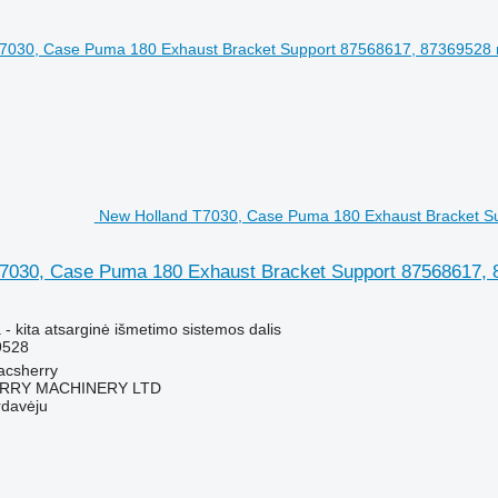
New Holland T7030, Case Puma 180 Exhaust Bracket Sup
7030, Case Puma 180 Exhaust Bracket Support 87568617, 87
- kita atsarginė išmetimo sistemos dalis
9528
macsherry
RY MACHINERY LTD
rdavėju