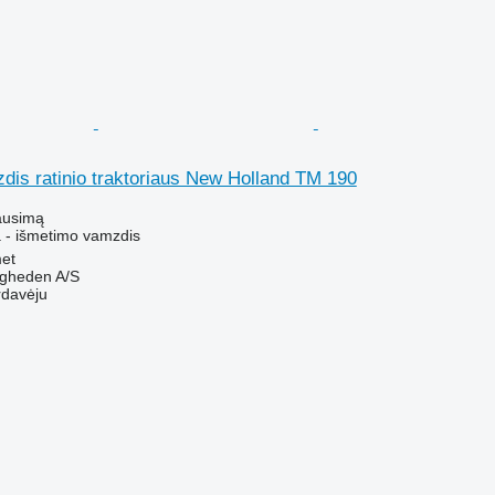
dis ratinio traktoriaus New Holland TM 190
ausimą
 - išmetimo vamzdis
et
ingheden A/S
rdavėju