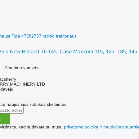
haust Pipe 47582737 ratinio traktoriaus
dis New Holland T6.145, Case Maxxum 115, 125, 135, 145 Ex
 - išmetimo vamzdis
macsherry
RY MACHINERY LTD
rdavėju
te naujus šios rubrikos skelbimus
i
irtinsite, kad sutinkate su mūsų
privatumo politika
ir
naudojimo sutarti