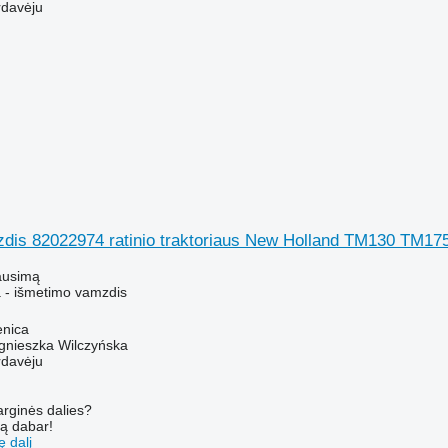
rdavėju
dis 82022974 ratinio traktoriaus New Holland TM130 TM1
ausimą
 - išmetimo vamzdis
enica
gnieszka Wilczyńska
rdavėju
arginės dalies?
są dabar!
ę dalį