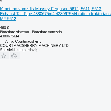
6
Išmetimo vamzdis Massey Ferguson 5612, 5611, 5613,
Exhaust Tail Pipe 4380675m4 4380675M4 ratinio traktoriaus
MF 5612
460 €
Išmetimo sistema - išmetimo vamzdis
4380675M4
Airija, Courtmacsherry
COURTMACSHERRY MACHINERY LTD
Susisiekite su pardavėju