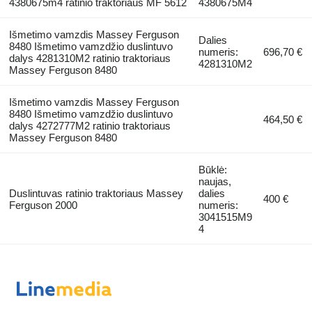
4380675m4 ratinio traktoriaus MF 5612
4380675M4
Išmetimo vamzdis Massey Ferguson
Dalies
8480 Išmetimo vamzdžio duslintuvo
numeris:
696,70 €
dalys 4281310M2 ratinio traktoriaus
4281310M2
Massey Ferguson 8480
Išmetimo vamzdis Massey Ferguson
8480 Išmetimo vamzdžio duslintuvo
464,50 €
dalys 4272777M2 ratinio traktoriaus
Massey Ferguson 8480
Būklė:
naujas,
Duslintuvas ratinio traktoriaus Massey
dalies
400 €
Ferguson 2000
numeris:
3041515M9
4