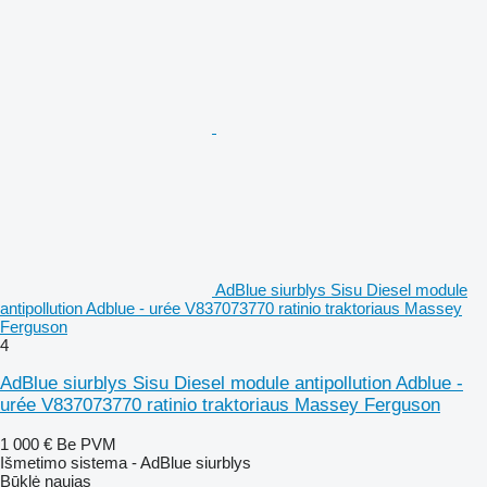
AdBlue siurblys Sisu Diesel module
antipollution Adblue - urée V837073770 ratinio traktoriaus Massey
Ferguson
4
AdBlue siurblys Sisu Diesel module antipollution Adblue -
urée V837073770 ratinio traktoriaus Massey Ferguson
1 000 €
Be PVM
Išmetimo sistema - AdBlue siurblys
Būklė
naujas