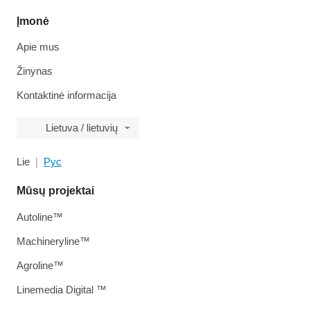
Įmonė
Apie mus
Žinynas
Kontaktinė informacija
Lietuva / lietuvių
Lie
Рус
Mūsų projektai
Autoline™
Machineryline™
Agroline™
Linemedia Digital ™