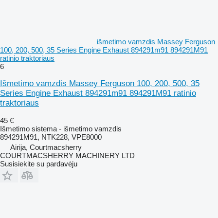
išmetimo vamzdis Massey Ferguson
100, 200, 500, 35 Series Engine Exhaust 894291m91 894291M91
ratinio traktoriaus
6
Išmetimo vamzdis Massey Ferguson 100, 200, 500, 35
Series Engine Exhaust 894291m91 894291M91 ratinio
traktoriaus
45 €
Išmetimo sistema - išmetimo vamzdis
894291M91, NTK228, VPE8000
Airija, Courtmacsherry
COURTMACSHERRY MACHINERY LTD
Susisiekite su pardavėju