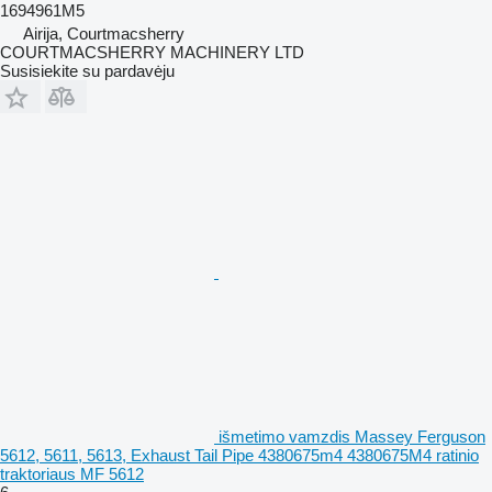
1694961M5
Airija, Courtmacsherry
COURTMACSHERRY MACHINERY LTD
Susisiekite su pardavėju
išmetimo vamzdis Massey Ferguson
5612, 5611, 5613, Exhaust Tail Pipe 4380675m4 4380675M4 ratinio
traktoriaus MF 5612