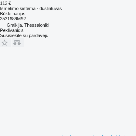
112 €
Išmetimo sistema - duslintuvas
Būklė
naujas
3531689M92
Graikija, Thessaloniki
Pexlivanidis
Susisiekite su pardavėju