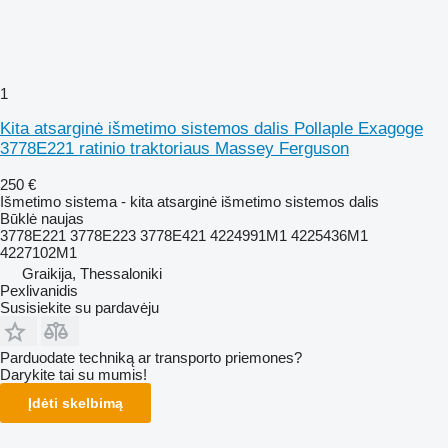
1
Kita atsarginė išmetimo sistemos dalis Pollaple Exagoge
3778E221 ratinio traktoriaus Massey Ferguson
250 €
Išmetimo sistema - kita atsarginė išmetimo sistemos dalis
Būklė
naujas
3778E221 3778E223 3778E421 4224991M1 4225436M1
4227102M1
Graikija, Thessaloniki
Pexlivanidis
Susisiekite su pardavėju
Parduodate techniką ar transporto priemones?
Darykite tai su mumis!
Įdėti skelbimą