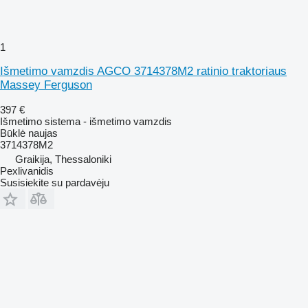
1
Išmetimo vamzdis AGCO 3714378M2 ratinio traktoriaus
Massey Ferguson
397 €
Išmetimo sistema - išmetimo vamzdis
Būklė
naujas
3714378M2
Graikija, Thessaloniki
Pexlivanidis
Susisiekite su pardavėju