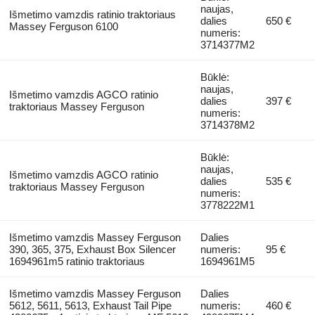
naujas,
Išmetimo vamzdis ratinio traktoriaus
dalies
650 €
Massey Ferguson 6100
numeris:
3714377M2
Būklė:
naujas,
Išmetimo vamzdis AGCO ratinio
dalies
397 €
traktoriaus Massey Ferguson
numeris:
3714378M2
Būklė:
naujas,
Išmetimo vamzdis AGCO ratinio
dalies
535 €
traktoriaus Massey Ferguson
numeris:
3778222M1
Išmetimo vamzdis Massey Ferguson
Dalies
390, 365, 375, Exhaust Box Silencer
numeris:
95 €
1694961m5 ratinio traktoriaus
1694961M5
Išmetimo vamzdis Massey Ferguson
Dalies
5612, 5611, 5613, Exhaust Tail Pipe
numeris:
460 €