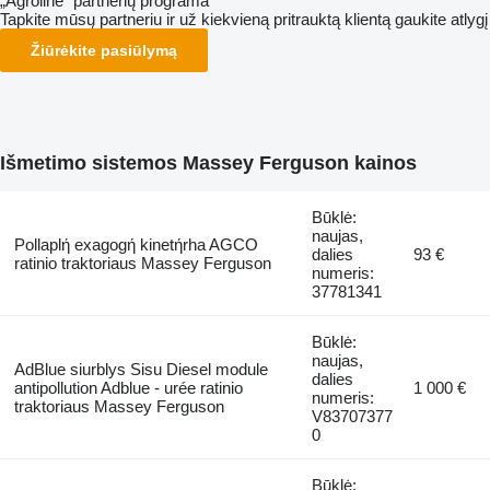
„Agroline“ partnerių programa
Tapkite mūsų partneriu ir už kiekvieną pritrauktą klientą gaukite atlygį
Žiūrėkite pasiūlymą
Išmetimo sistemos Massey Ferguson kainos
Būklė:
naujas,
Pollaplή exagogή kinetήrha AGCO
dalies
93 €
ratinio traktoriaus Massey Ferguson
numeris:
37781341
Būklė:
naujas,
AdBlue siurblys Sisu Diesel module
dalies
antipollution Adblue - urée ratinio
1 000 €
numeris:
traktoriaus Massey Ferguson
V83707377
0
Būklė: