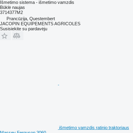
Išmetimo sistema - išmetimo vamzdis
Būklė
naujas
3714377M2
Prancūzija, Questembert
JACOPIN EQUIPEMENTS AGRICOLES
Susisiekite su pardavėju
išmetimo vamzdis ratinio traktoriaus
Massey Ferguson 3060