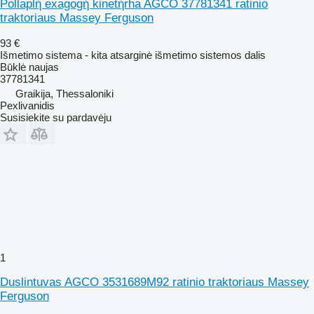
Pollaplή exagogή kinetήrha AGCO 37781341 ratinio
traktoriaus Massey Ferguson
93 €
Išmetimo sistema - kita atsarginė išmetimo sistemos dalis
Būklė
naujas
37781341
Graikija, Thessaloniki
Pexlivanidis
Susisiekite su pardavėju
1
Duslintuvas AGCO 3531689M92 ratinio traktoriaus Massey
Ferguson