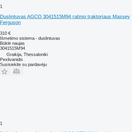
1
Duslintuvas AGCO 3041515M94 ratinio traktoriaus Massey
Ferguson
310 €
Išmetimo sistema - duslintuvas
Būklė
naujas
3041515M94
Graikija, Thessaloniki
Pexlivanidis
Susisiekite su pardavėju
1