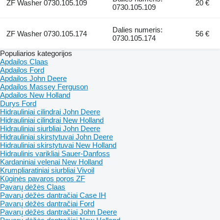
ZF Washer 0730.105.109
20 €
0730.105.109
Dalies numeris:
ZF Washer 0730.105.174
56 €
0730.105.174
Populiarios kategorijos
Apdailos Claas
Apdailos Ford
Apdailos John Deere
Apdailos Massey Ferguson
Apdailos New Holland
Durys Ford
Hidrauliniai cilindrai John Deere
Hidrauliniai cilindrai New Holland
Hidrauliniai siurbliai John Deere
Hidrauliniai skirstytuvai John Deere
Hidrauliniai skirstytuvai New Holland
Hidraulinis varikliai Sauer-Danfoss
Kardaniniai velenai New Holland
Krumpliaratiniai siurbliai Vivoil
Kūginės pavaros poros ZF
Pavarų dėžės Claas
Pavarų dėžės dantračiai Case IH
Pavarų dėžės dantračiai Ford
Pavarų dėžės dantračiai John Deere