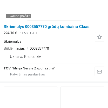
VAIZDO ĮRAŠAS
Skriemulys 0003557770 grūdų kombaino Claas
224,70 €
11 560 UAH
Skriemulys
Būklė
naujas
0003557770
Ukraina, Khorostkiv
TOV "Mriya Servis Zapchastini"