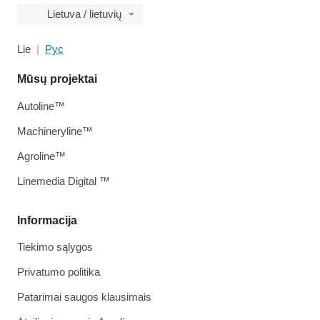
Lietuva / lietuvių
Lie
Рус
Mūsų projektai
Autoline™
Machineryline™
Agroline™
Linemedia Digital ™
Informacija
Tiekimo sąlygos
Privatumo politika
Patarimai saugos klausimais