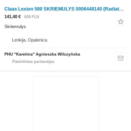
Claas Lexion 580 SKRIEMULYS 0006448140 (Radiatoriaus krepšio pavaros pūstuvas) Claas
141,40 €
609 PLN
Skriemulys
Lenkija, Opalenica
PHU "Karetina" Agnieszka Wilczyńska