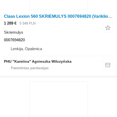
Claas Lexion 560 SKRIEMULYS 0007694820 (Variklio išėjimo pavara) grūdų kombaino Claas Lexion 560
1 289 €
5 549 PLN
Skriemulys
0007694820
Lenkija, Opalenica
PHU "Karetina" Agnieszka Wilczyńska