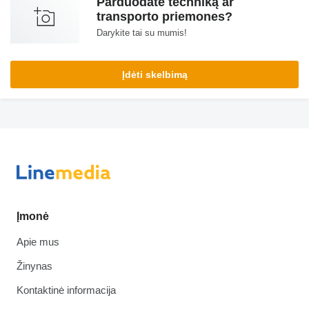
Parduodate techniką ar
transporto priemones?
Darykite tai su mumis!
Įdėti skelbimą
Įmonė
Apie mus
Žinynas
Kontaktinė informacija