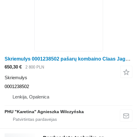
Skriemulys 0001238502 pašarų kombaino Claas Jaguar 970
650,30 €
2 800 PLN
Skriemulys
0001238502
Lenkija, Opalenica
PHU "Karetina" Agnieszka Wilczyńska