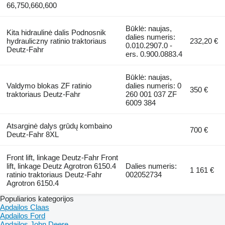
66,750,660,600
Būklė: naujas,
Kita hidraulinė dalis Podnosnik
dalies numeris:
hydrauliczny ratinio traktoriaus
232,20 €
0.010.2907.0 -
Deutz-Fahr
ers. 0.900.0883.4
Būklė: naujas,
Valdymo blokas ZF ratinio
dalies numeris: 0
350 €
traktoriaus Deutz-Fahr
260 001 037 ZF
6009 384
Atsarginė dalys grūdų kombaino
700 €
Deutz-Fahr 8XL
Front lift, linkage Deutz-Fahr Front
lift, linkage Deutz Agrotron 6150.4
Dalies numeris:
1 161 €
ratinio traktoriaus Deutz-Fahr
002052734
Agrotron 6150.4
Populiarios kategorijos
Apdailos Claas
Apdailos Ford
Apdailos John Deere