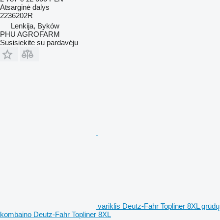
Atsarginė dalys
2236202R
Lenkija, Byków
PHU AGROFARM
Susisiekite su pardavėju
variklis Deutz-Fahr Topliner 8XL grūdų
kombaino Deutz-Fahr Topliner 8XL