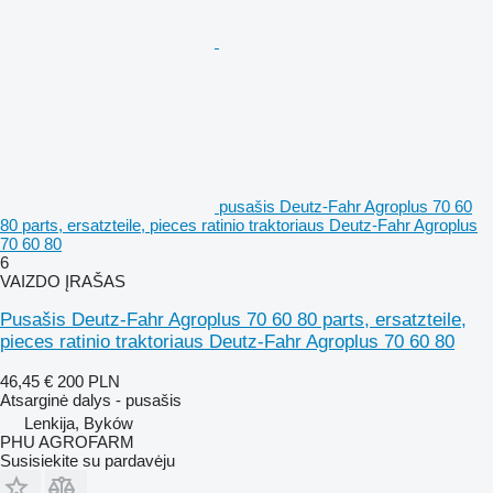
pusašis Deutz-Fahr Agroplus 70 60
80 parts, ersatzteile, pieces ratinio traktoriaus Deutz-Fahr Agroplus
70 60 80
6
VAIZDO ĮRAŠAS
Pusašis Deutz-Fahr Agroplus 70 60 80 parts, ersatzteile,
pieces ratinio traktoriaus Deutz-Fahr Agroplus 70 60 80
46,45 €
200 PLN
Atsarginė dalys - pusašis
Lenkija, Byków
PHU AGROFARM
Susisiekite su pardavėju