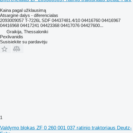
Kaina pagal užklausimą
Atsarginė dalys - diferencialas
2093009057 T-7226L SDF 04437481.4/10 04416760 04416967
04416968 04417241 04423368 04417076 04427600...
Graikija, Thessaloniki
Pexlivanidis
Susisiekite su pardavėju
1
Valdymo blokas ZF 0 260 001 037 ratinio traktoriaus Deutz-