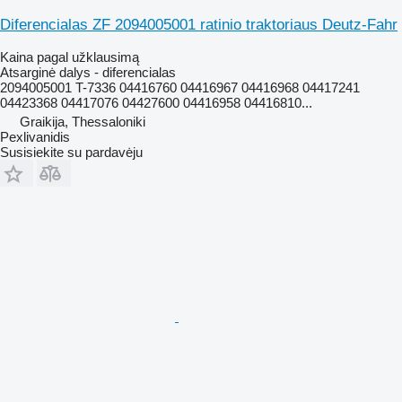
Diferencialas ZF 2094005001 ratinio traktoriaus Deutz-Fahr
Kaina pagal užklausimą
Atsarginė dalys - diferencialas
2094005001 T-7336 04416760 04416967 04416968 04417241
04423368 04417076 04427600 04416958 04416810...
Graikija, Thessaloniki
Pexlivanidis
Susisiekite su pardavėju