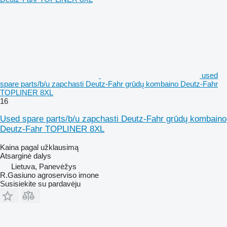
used
spare parts/b/u zapchasti Deutz-Fahr grūdų kombaino Deutz-Fahr
TOPLINER 8XL
16
Used spare parts/b/u zapchasti Deutz-Fahr grūdų kombaino
Deutz-Fahr TOPLINER 8XL
Kaina pagal užklausimą
Atsarginė dalys
Lietuva, Panevėžys
R.Gasiuno agroserviso imone
Susisiekite su pardavėju