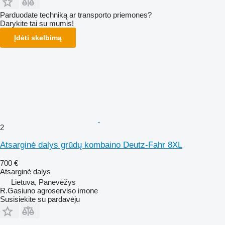
Parduodate techniką ar transporto priemones?
Darykite tai su mumis!
Įdėti skelbimą
2
Atsarginė dalys grūdų kombaino Deutz-Fahr 8XL
700 €
Atsarginė dalys
Lietuva, Panevėžys
R.Gasiuno agroserviso imone
Susisiekite su pardavėju