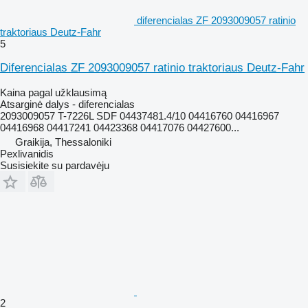
diferencialas ZF 2093009057 ratinio
traktoriaus Deutz-Fahr
5
Diferencialas ZF 2093009057 ratinio traktoriaus Deutz-Fahr
Kaina pagal užklausimą
Atsarginė dalys - diferencialas
2093009057 T-7226L SDF 04437481.4/10 04416760 04416967
04416968 04417241 04423368 04417076 04427600...
Graikija, Thessaloniki
Pexlivanidis
Susisiekite su pardavėju
2