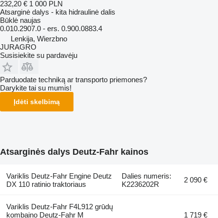
232,20 €
1 000 PLN
Atsarginė dalys - kita hidraulinė dalis
Būklė
naujas
0.010.2907.0 - ers. 0.900.0883.4
Lenkija, Wierzbno
JURAGRO
Susisiekite su pardavėju
Parduodate techniką ar transporto priemones?
Darykite tai su mumis!
Įdėti skelbimą
Atsarginės dalys Deutz-Fahr kainos
Variklis Deutz-Fahr Engine Deutz
Dalies numeris:
2 090 €
DX 110 ratinio traktoriaus
K2236202R
Variklis Deutz-Fahr F4L912 grūdų
kombaino Deutz-Fahr M
1 719 €