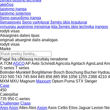
žemės dirbimo technika
akėčios
laistymo įranga
laistymo sistemos
šieno paruošimo įranga
šienapjovės
šieno vartytuvai
žemės ūkio krautuvai
vynuogių auginimo įrenginiai
kita žemės ūkio technika
įrangos
rodyti visas
Atsarginės dalies tipas
originali atsarginė dalis
analogas
rodyti visas
Markė
Pagal šią užklausą rezultatų neradome
A.TOM
AGCO
AP
Aebi Schmidt
Agricola
Agritach
AgroLand
Am
S series
T series
Bolinder-Munktell
BorgWarner
Bosch
Boschung
Bucher Hydrau
310
500
743
745
844
845
856
885
956
1056
1255
2388
4210
4
MXM
MXU
Magnum
Maxxum
Optum
Puma
STX
Steiger
Case
450
Caterpillar
735
950
C-series
Challenger
Claas
Ares
Arion
Atles
Atos
Axion
Axos
Celtis
Elios
Jaguar
Lexion
Ne