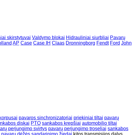
iai skirstytuvai
Valdymo blokai
Hidrauliniai siurbliai
Pavarų
olland
AP
Case
Case IH
Claas
Dronningborg
Fendt
Ford
John
o korpusai
pavaros sinchronizatoriai
priekiniai tiltai
pavarų
nkabos diskai
PTO
sankabos krepšiai
automobilio tiltai
arų perjungimo svirtys
pavarų perjungimo troseliai
sankabos
pavarų dėžės sandarinimo žiedai
kitos transmisijos dalys