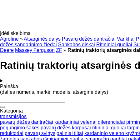
Įdėti skelbimą
Agroline
»
Atsarginės dalys
Pavarų dėžės dantračiai
Varikliai
P
dėžės sandarinimo žiedai
Sankabos diskai
Ritininiai guoliai
Su
Deere
Massey Ferguson
ZF
»
Ratinių traktorių atsarginės d
Ratinių traktorių atsarginės
Paieška
(dalies numeris, markė, modelis, atsarginė dalys)
Kategorija
transmisijos
pavarų dėžės dantračiai
kardaniniai velenai
diferencialai
pirmin
perjungimo šakės
pavarų dėžės korpusai
ritininiai guoliai
tarpin
reduktoriai
pavarų svirtys
galiniai tiltai
kardaninio veleno kryžm
žarnelės
sankabos išminamieji guoliai
smagračio gaubtai
pakab