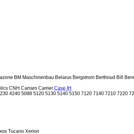
azone
BM Maschinenbau
Belarus
Bergstrom
Berthoud
Bill Ben
lics
CNH
Carraro
Carrier
Case IH
230
4240
5088
5120
5130
5140
5150
7120
7140
7210
7220
7
xos
Tucano
Xerion