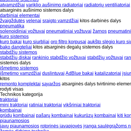
atvamzdžiai
variklio aušinimo radiatoriai
radiatorių ventiliatoriai
atsarginės aušinimo sistemos dalys
darbiniai elementai
žvaigždutės
velenai
sraigto vamzdžiai
kitos darbinės dalys
pneumatika
solenoidiniai vožtuvai
pneumatiniai vožtuvai
žarnos
pneumatini
kuro sistemos
kuro bakai
kuro siurbliai
oro filtro korpusai
aukšto slėgio kuro siu
bako dangteliai
kitos atsarginės degalų sistemos dalys
stabdžių sistemos
stabdžių diskai
rankinio stabdžio vožtuvai
stabdžių vožtuvai
ran
sistemos dalys
išmetimo sistemos
išmetimo vamzdžiai
duslintuvai
AdBlue bakai
katalizatoriai
įsiu
kitos
remonto komplektai
sąvaržos
atsarginės dalys
tvirtinimo eleme
rodyti visas
Technikos kategorija
traktoriai
mini traktoriai
ratiniai traktoriai
vikšriniai traktoriai
kombainai
grūdų kombainai
pašarų kombainai
kukurūzų kombainai
kiti k
pjaunamosios
javų pjaunamosios
rotorinės javapjovės
įranga saulėgrąžoms nu