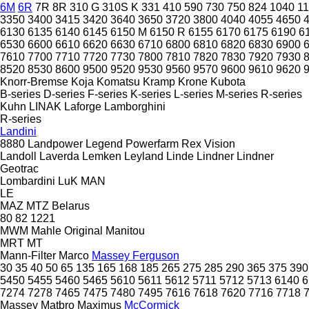
6M
6R
7R
8R
310 G
310S K
331
410
590
730
750
824
1040
1
3350
3400
3415
3420
3640
3650
3720
3800
4040
4055
4650
6130
6135
6140
6145
6150 M
6150 R
6155
6170
6175
6190
6
6530
6600
6610
6620
6630
6710
6800
6810
6820
6830
6900
7610
7700
7710
7720
7730
7800
7810
7820
7830
7920
7930
8520
8530
8600
9500
9520
9530
9560
9570
9600
9610
9620
Knorr-Bremse
Koja
Komatsu
Kramp
Krone
Kubota
B-series
D-series
F-series
K-series
L-series
M-series
R-series
Kuhn
LINAK
Laforge
Lamborghini
R-series
Landini
8880
Landpower
Legend
Powerfarm
Rex
Vision
Landoll
Laverda
Lemken
Leyland
Linde
Lindner
Lindner
Geotrac
Lombardini
LuK
MAN
LE
MAZ
MTZ Belarus
80
82
1221
MWM
Mahle Original
Manitou
MRT
MT
Mann-Filter
Marco
Massey Ferguson
30
35
40
50
65
135
165
168
185
265
275
285
290
365
375
390
5450
5455
5460
5465
5610
5611
5612
5711
5712
5713
6140
6
7274
7278
7465
7475
7480
7495
7616
7618
7620
7716
7718
Massey
Matbro
Maximus
McCormick