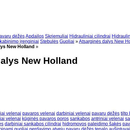
avarų dėžės
Apdailos
Skriemuliai
Hidrauliniai cilindrai
Hidraulin
kabinimo įrenginiai
Stebulės
Guoliai
»
Atsarginės dalys New H
alys New Holland
»
 dalys New Holland
iai velenai
pavaros velenai
darbiniai velenai
pavarų dėžės
tilt
iai velenai
kūginės pavaros poros
sankabos
antriniai velenai
sa
ės
darbiniai sankabos cilindrai
hidromovos
paleidimo šakės
pav
inami guoliai
perdavimo atvejų
pavarų dėžės tepalo aušintuvai