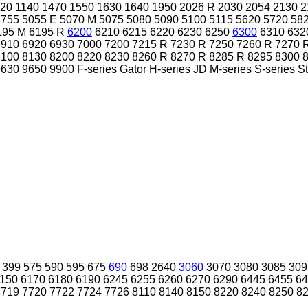
120
1140
1470
1550
1630
1640
1950
2026 R
2030
2054
2130
2
4755
5055 E
5070 M
5075
5080
5090
5100
5115
5620
5720
58
195 M
6195 R
6200
6210
6215
6220
6230
6250
6300
6310
632
6910
6920
6930
7000
7200
7215 R
7230 R
7250
7260 R
7270 
8100
8130
8200
8220
8230
8260 R
8270 R
8285 R
8295
8300
9630
9650
9900
F-series
Gator
H-series
JD
M-series
S-series
St
399
575
590
595
675
690
698
2640
3060
3070
3080
3085
309
150
6170
6180
6190
6245
6255
6260
6270
6290
6445
6455
64
7719
7720
7722
7724
7726
8110
8140
8150
8220
8240
8250
8