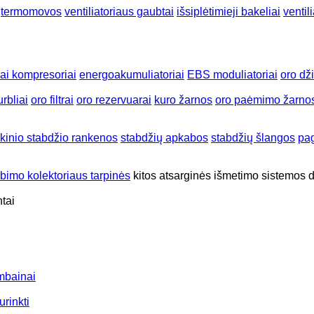
termomovos
ventiliatoriaus gaubtai
išsiplėtimieji bakeliai
ventil
ai kompresoriai
energoakumuliatoriai
EBS moduliatoriai
oro dž
rbliai
oro filtrai
oro rezervuarai
kuro žarnos
oro paėmimo žarno
kinio stabdžio rankenos
stabdžių apkabos
stabdžių šlangos
pag
rbimo kolektoriaus tarpinės
kitos atsarginės išmetimo sistemos 
ntai
ombainai
rinkti