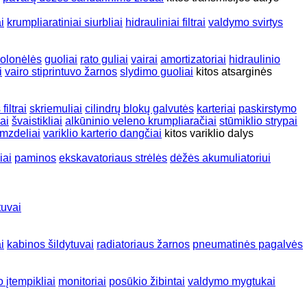
i
krumpliaratiniai siurbliai
hidrauliniai filtrai
valdymo svirtys
kolonėlės
guoliai
rato guliai
vairai
amortizatoriai
hidraulinio
i
vairo stiprintuvo žarnos
slydimo guoliai
kitos atsarginės
filtrai
skriemuliai
cilindrų blokų galvutės
karteriai
paskirstymo
ai
švaistikliai
alkūninio veleno krumpliaračiai
stūmiklio strypai
mzdeliai
variklio karterio dangčiai
kitos variklio dalys
iai
paminos
ekskavatoriaus strėlės
dėžės akumuliatoriui
tuvai
i
kabinos šildytuvai
radiatoriaus žarnos
pneumatinės pagalvės
o įtempikliai
monitoriai
posūkio žibintai
valdymo mygtukai