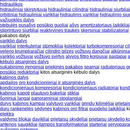
hidraulikos
hidrauliniai skirstytuvai
hidrauliniai cilindrai
hidrauliniai siurbliai
orbitiniai hidrauliniai varikliai
hidraulinis varikliai
hidraulinio siu
važiuoklės dalys
stebulės
pusašys
posūkio guoliai
ašys
amortizatoriaus laikikliai
stiprintuvo siurbliai
reaktyvinės traukės
skersiniai stabilizatoriai
pakabos dalys
variklio dalys
varikliai
interkuleriai
stūmokliai
kolektoriai
turbokompresoriai
ci
veleno krumpliaračiai
cilindro gilzės
vožtuvų dangčiai
alkūninia
variklio vožtuvai
vožtuvo svirtys
alyvos filtro korpusai
pastapai
a
kėbulo atsarginės dalys
sukabinimo įrenginiai
priekinės pakabos
sparnai
radiatoriaus g
posūkio reduktoriai
kitos atsarginės kėbulo dalys
kabinos dalys
apdailos
oro kondicionieriai ir atsarginės dalys
kondicionieriaus kompresoriai
kondicionieriaus radiatoriai
kondi
kabinos
kapoti
plautuvo bakeliai
stiklai
šoniniai langai
panoraminiai stoglangiai
durys
kabinos kampai
valytuvo varikliai
grindų kilimėliai
prietai
durų rankenėlės
sėdynės
kabinos oro filtrai
puodelio laikikliai
k
elektra
valdymo blokai
davikliai
prietaisų skydeliai
prietaisų skydelio k
antenos
saugikliai
įtampos transformatoriai
starteriai
servopava
aušinimo sistemos