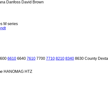
ana
Danfoss
David Brown
es
M series
ndt
600
6610
6640
7610
7700
7710
8210
8340
8630
County
Dexta
me
HANOMAG
HTZ