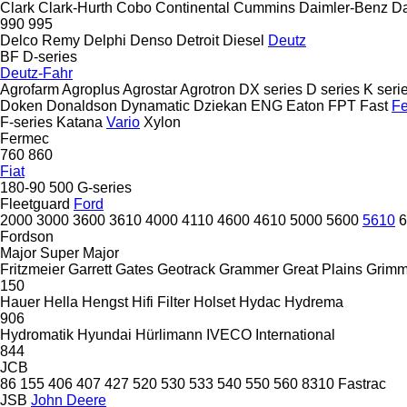
Clark
Clark-Hurth
Cobo
Continental
Cummins
Daimler-Benz
D
990
995
Delco Remy
Delphi
Denso
Detroit Diesel
Deutz
BF
D-series
Deutz-Fahr
Agrofarm
Agroplus
Agrostar
Agrotron
DX series
D series
K seri
Doken
Donaldson
Dynamatic
Dziekan
ENG
Eaton
FPT
Fast
Fe
F-series
Katana
Vario
Xylon
Fermec
760
860
Fiat
180-90
500
G-series
Fleetguard
Ford
2000
3000
3600
3610
4000
4110
4600
4610
5000
5600
5610
6
Fordson
Major
Super Major
Fritzmeier
Garrett
Gates
Geotrack
Grammer
Great Plains
Grim
150
Hauer
Hella
Hengst
Hifi Filter
Holset
Hydac
Hydrema
906
Hydromatik
Hyundai
Hürlimann
IVECO
International
844
JCB
86
155
406
407
427
520
530
533
540
550
560
8310
Fastrac
JSB
John Deere