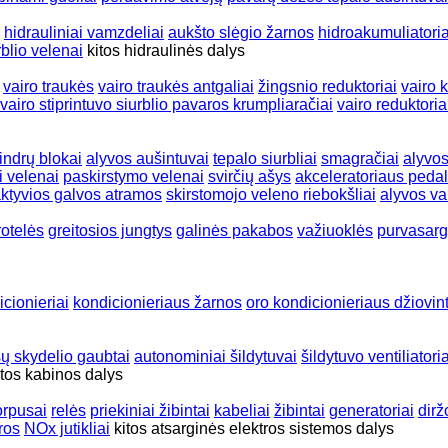
hidrauliniai vamzdeliai
aukšto slėgio žarnos
hidroakumuliatoria
rblio velenai
kitos hidraulinės dalys
vairo traukės
vairo traukės antgaliai
žingsnio reduktoriai
vairo 
vairo stiprintuvo siurblio pavaros krumpliaračiai
vairo reduktoria
lindrų blokai
alyvos aušintuvai
tepalo siurbliai
smagračiai
alyvos 
i velenai
paskirstymo velenai
svirčių ašys
akceleratoriaus pedal
ktyvios galvos atramos
skirstomojo veleno riebokšliai
alyvos va
rotelės
greitosios jungtys
galinės pakabos
važiuoklės
purvasarg
cionieriai
kondicionieriaus žarnos
oro kondicionieriaus džiovin
sų skydelio gaubtai
autonominiai šildytuvai
šildytuvo ventiliatoria
itos kabinos dalys
orpusai
relės
priekiniai žibintai
kabeliai
žibintai
generatoriai
dirž
ros
NOx jutikliai
kitos atsarginės elektros sistemos dalys