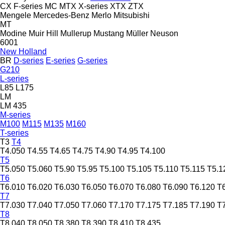
CX
F-series
MC
MTX
X-series
XTX
ZTX
Mengele
Mercedes-Benz
Merlo
Mitsubishi
MT
Modine
Muir Hill
Mullerup
Mustang
Müller
Neuson
6001
New Holland
BR
D-series
E-series
G-series
G210
L-series
L85
L175
LM
LM 435
M-series
M100
M115
M135
M160
T-series
T3
T4
T4.050
T4.55
T4.65
T4.75
T4.90
T4.95
T4.100
T5
T5.050
T5.060
T5.90
T5.95
T5.100
T5.105
T5.110
T5.115
T5.1
T6
T6.010
T6.020
T6.030
T6.050
T6.070
T6.080
T6.090
T6.120
T
T7
T7.030
T7.040
T7.050
T7.060
T7.170
T7.175
T7.185
T7.190
T
T8
T8.040
T8.050
T8.380
T8.390
T8.410
T8.435