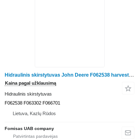
Hidraulinis skirstytuvas John Deere F062538 harvesterio John Deere 1470 D 1470 E
Kaina pagal užklausimą
Hidraulinis skirstytuvas
F062538 F063302 F066701
Lietuva, Kazlų Rūdos
Fomisas UAB company