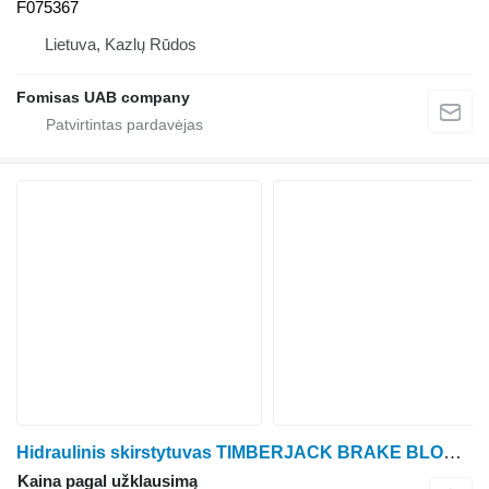
F075367
Lietuva, Kazlų Rūdos
Fomisas UAB company
Hidraulinis skirstytuvas TIMBERJACK BRAKE BLOCK for all models forvarderio
Kaina pagal užklausimą