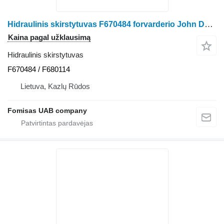
Hidraulinis skirstytuvas F670484 forvarderio John Deere 1510 E 1210 E
Kaina pagal užklausimą
Hidraulinis skirstytuvas
F670484 / F680114
Lietuva, Kazlų Rūdos
Fomisas UAB company