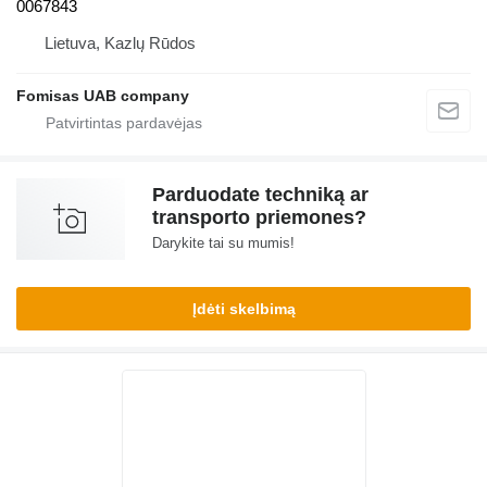
0067843
Lietuva, Kazlų Rūdos
Fomisas UAB company
Parduodate techniką ar
transporto priemones?
Darykite tai su mumis!
Įdėti skelbimą