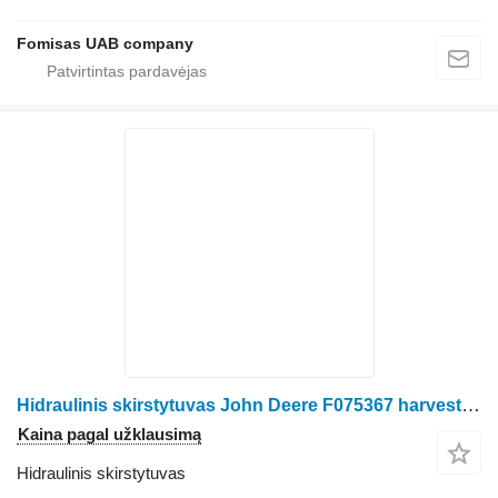
Fomisas UAB company
Hidraulinis skirstytuvas John Deere F075367 harvesterio John Deere 1270 G 1270 E 1470 E
Kaina pagal užklausimą
Hidraulinis skirstytuvas