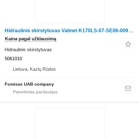
Hidraulinis skirstytuvas Valmet K170LS-07-SE06-009 5061010 forvarderio Valmet 890.2 890.3
Kaina pagal užklausimą
Hidraulinis skirstytuvas
5061010
Lietuva, Kazlų Rūdos
Fomisas UAB company