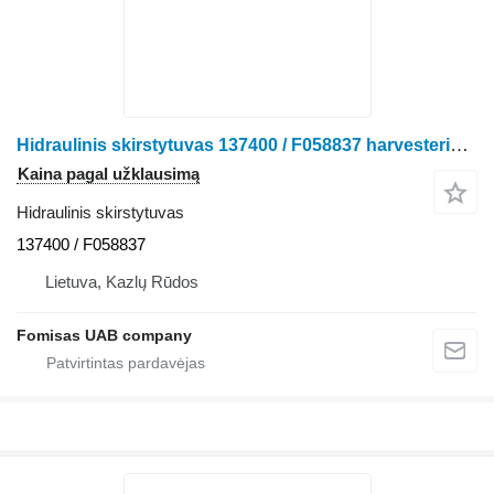
Hidraulinis skirstytuvas 137400 / F058837 harvesterio John Deere 1070
Kaina pagal užklausimą
Hidraulinis skirstytuvas
137400 / F058837
Lietuva, Kazlų Rūdos
Fomisas UAB company