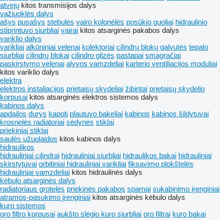
atvejų
kitos transmisijos dalys
važiuoklės dalys
ašys
pusašys
stebulės
vairo kolonėlės
posūkio guoliai
hidraulinio
stiprintuvo siurbliai
vairai
kitos atsarginės pakabos dalys
variklio dalys
varikliai
alkūniniai velenai
kolektoriai
cilindrų blokų galvutės
tepalo
siurbliai
cilindrų blokai
cilindro gilzės
pastapai
smagračiai
paskirstymo velenai
alyvos vamzdeliai
karterio ventiliacijos moduliai
kitos variklio dalys
elektra
elektros instaliacijos
prietaisų skydeliai
žibintai
prietaisų skydelio
korpusai
kitos atsarginės elektros sistemos dalys
kabinos dalys
apdailos
durys
kapoti
plautuvo bakeliai
kabinos
kabinos šildytuvai
krosnelės radiatoriai
sėdynės
stiklai
priekiniai stiklai
saulės užuolaidos
kitos kabinos dalys
hidraulikos
hidrauliniai cilindrai
hidrauliniai siurbliai
hidraulikos bakai
hidrauliniai
skirstytuvai
orbitiniai hidrauliniai varikliai
fiksavimo plokštelės
hidrauliniai vamzdeliai
kitos hidraulinės dalys
kėbulo atsarginės dalys
radiatoriaus grotelės
priekinės pakabos
sparnai
sukabinimo įrenginiai
atramos-pasukimo įrenginiai
kitos atsarginės kėbulo dalys
kuro sistemos
oro filtro korpusai
aukšto slėgio kuro siurbliai
oro filtrai
kuro bakai