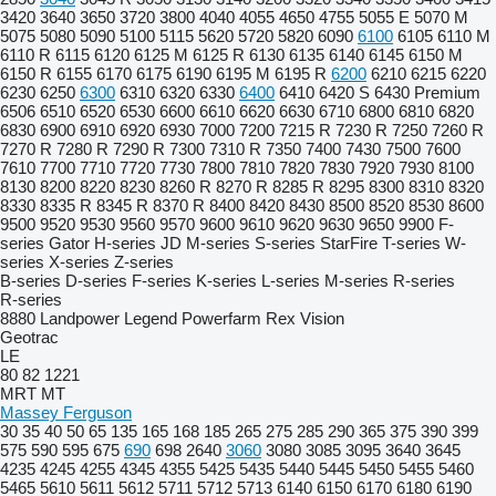
3420
3640
3650
3720
3800
4040
4055
4650
4755
5055 E
5070 M
5075
5080
5090
5100
5115
5620
5720
5820
6090
6100
6105
6110 M
6110 R
6115
6120
6125 M
6125 R
6130
6135
6140
6145
6150 M
6150 R
6155
6170
6175
6190
6195 M
6195 R
6200
6210
6215
6220
6230
6250
6300
6310
6320
6330
6400
6410
6420 S
6430 Premium
6506
6510
6520
6530
6600
6610
6620
6630
6710
6800
6810
6820
6830
6900
6910
6920
6930
7000
7200
7215 R
7230 R
7250
7260 R
7270 R
7280 R
7290 R
7300
7310 R
7350
7400
7430
7500
7600
7610
7700
7710
7720
7730
7800
7810
7820
7830
7920
7930
8100
8130
8200
8220
8230
8260 R
8270 R
8285 R
8295
8300
8310
8320
8330
8335 R
8345 R
8370 R
8400
8420
8430
8500
8520
8530
8600
9500
9520
9530
9560
9570
9600
9610
9620
9630
9650
9900
F-
series
Gator
H-series
JD
M-series
S-series
StarFire
T-series
W-
series
X-series
Z-series
B-series
D-series
F-series
K-series
L-series
M-series
R-series
R-series
8880
Landpower
Legend
Powerfarm
Rex
Vision
Geotrac
LE
80
82
1221
MRT
MT
Massey Ferguson
30
35
40
50
65
135
165
168
185
265
275
285
290
365
375
390
399
575
590
595
675
690
698
2640
3060
3080
3085
3095
3640
3645
4235
4245
4255
4345
4355
5425
5435
5440
5445
5450
5455
5460
5465
5610
5611
5612
5711
5712
5713
6140
6150
6170
6180
6190