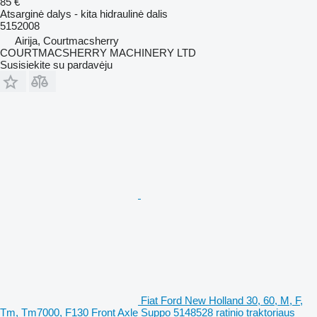
85 €
Atsarginė dalys - kita hidraulinė dalis
5152008
Airija, Courtmacsherry
COURTMACSHERRY MACHINERY LTD
Susisiekite su pardavėju
Fiat Ford New Holland 30, 60, M, F,
Tm, Tm7000, F130 Front Axle Suppo 5148528 ratinio traktoriaus