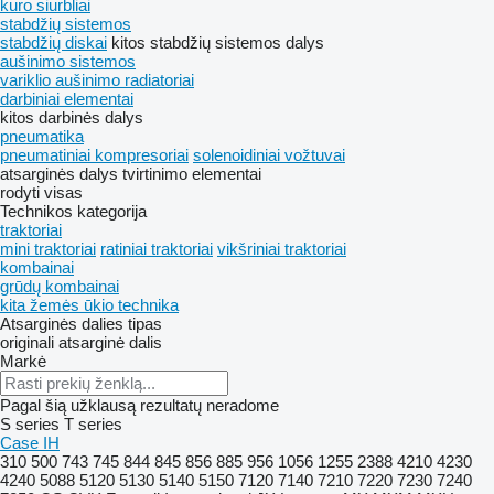
kuro siurbliai
stabdžių sistemos
stabdžių diskai
kitos stabdžių sistemos dalys
aušinimo sistemos
variklio aušinimo radiatoriai
darbiniai elementai
kitos darbinės dalys
pneumatika
pneumatiniai kompresoriai
solenoidiniai vožtuvai
atsarginės dalys
tvirtinimo elementai
rodyti visas
Technikos kategorija
traktoriai
mini traktoriai
ratiniai traktoriai
vikšriniai traktoriai
kombainai
grūdų kombainai
kita žemės ūkio technika
Atsarginės dalies tipas
originali atsarginė dalis
Markė
Pagal šią užklausą rezultatų neradome
S series
T series
Case IH
310
500
743
745
844
845
856
885
956
1056
1255
2388
4210
4230
4240
5088
5120
5130
5140
5150
7120
7140
7210
7220
7230
7240