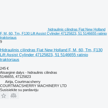
hidraulinis cilindras Fiat New Holland
F, M, 60, Tm, F130 Lift Assist Cylinder 47125823, 51 5146655 ratinio
traktoriaus
9
Hidraulinis cilindras Fiat New Holland F, M, 60, Tm, F130
Lift Assist Cylinder 47125823, 51 5146655 ratinio
traktoriaus
245 €
Atsarginė dalys - hidraulinis cilindras
5146655, 47125823
Airija, Courtmacsherry
COURTMACSHERRY MACHINERY LTD
Susisiekite su pardavėju