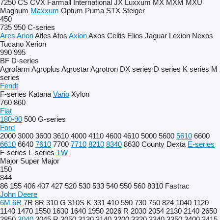
7250
CS
CVX
Farmall
International
JX
Luxxum
MX
MXM
MXU
Magnum
Maxxum
Optum
Puma
STX
Steiger
450
735
950
C-series
Ares
Arion
Atles
Atos
Axion
Axos
Celtis
Elios
Jaguar
Lexion
Nexos
Tucano
Xerion
990
995
BF
D-series
Agrofarm
Agroplus
Agrostar
Agrotron
DX series
D series
K series
M
series
Fendt
F-series
Katana
Vario
Xylon
760
860
Fiat
180-90
500
G-series
Ford
2000
3000
3600
3610
4000
4110
4600
4610
5000
5600
5610
6600
6610
6640
7610
7700
7710
8210
8340
8630
County
Dexta
E-series
F-series
L-series
TW
Major
Super Major
150
844
86
155
406
407
427
520
530
533
540
550
560
8310
Fastrac
John Deere
6M
6R
7R
8R
310 G
310S K
331
410
590
730
750
824
1040
1120
1140
1470
1550
1630
1640
1950
2026 R
2030
2054
2130
2140
2650
2850
3040
3045 R
3050
3130
3140
3200
3320
3340
3350
3400
3415