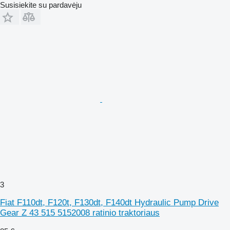
Susisiekite su pardavėju
3
Fiat F110dt, F120t, F130dt, F140dt Hydraulic Pump Drive
Gear Z 43 515 5152008 ratinio traktoriaus