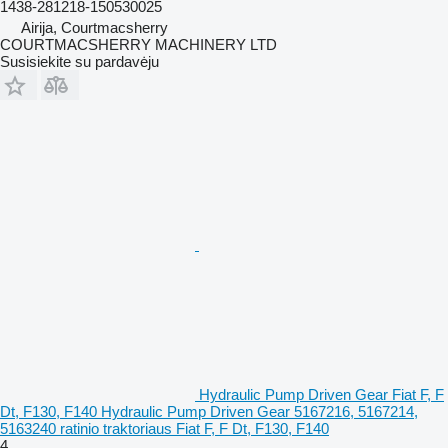
1438-281218-150530025
Airija, Courtmacsherry
COURTMACSHERRY MACHINERY LTD
Susisiekite su pardavėju
Hydraulic Pump Driven Gear Fiat F, F
Dt, F130, F140 Hydraulic Pump Driven Gear 5167216, 5167214,
5163240 ratinio traktoriaus Fiat F, F Dt, F130, F140
4