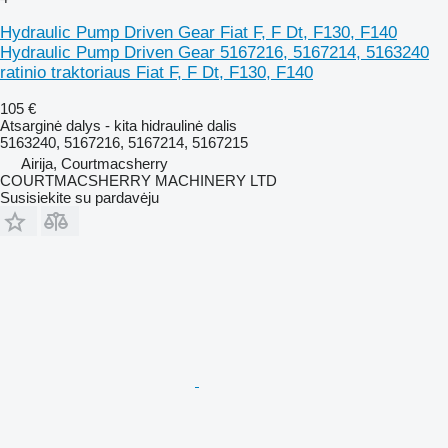
Hydraulic Pump Driven Gear Fiat F, F Dt, F130, F140
Hydraulic Pump Driven Gear 5167216, 5167214, 5163240
ratinio traktoriaus Fiat F, F Dt, F130, F140
105 €
Atsarginė dalys - kita hidraulinė dalis
5163240, 5167216, 5167214, 5167215
Airija, Courtmacsherry
COURTMACSHERRY MACHINERY LTD
Susisiekite su pardavėju