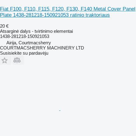
Fiat F100, F110, F115, F120, F130, F140 Metal Cover Panel
Plate 1438-281218-150921053 ratinio traktoriaus
20 €
Atsarginė dalys - tvirtinimo elementai
1438-281218-150921053
Airija, Courtmacsherry
COURTMACSHERRY MACHINERY LTD
Susisiekite su pardavėju