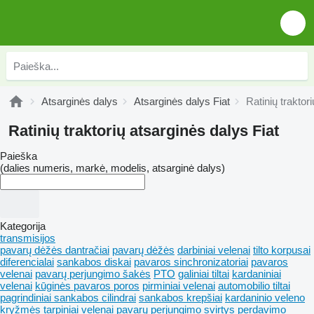
Atsarginės dalys
Atsarginės dalys Fiat
Ratinių traktor
Ratinių traktorių atsarginės dalys Fiat
Paieška
(dalies numeris, markė, modelis, atsarginė dalys)
Kategorija
transmisijos
pavarų dėžės dantračiai
pavarų dėžės
darbiniai velenai
tilto korpusai
diferencialai
sankabos diskai
pavaros sinchronizatoriai
pavaros
velenai
pavarų perjungimo šakės
PTO
galiniai tiltai
kardaniniai
velenai
kūginės pavaros poros
pirminiai velenai
automobilio tiltai
pagrindiniai sankabos cilindrai
sankabos krepšiai
kardaninio veleno
kryžmės
tarpiniai velenai
pavarų perjungimo svirtys
perdavimo