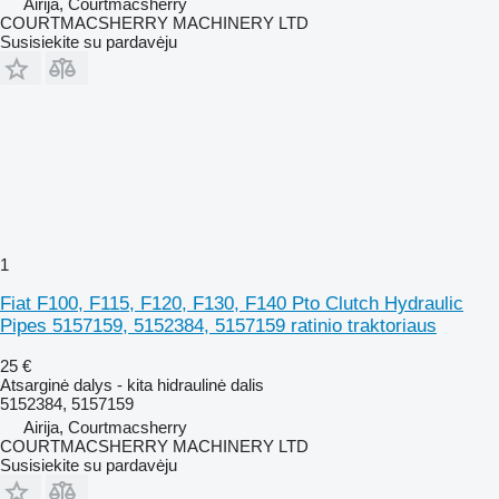
Airija, Courtmacsherry
COURTMACSHERRY MACHINERY LTD
Susisiekite su pardavėju
1
Fiat F100, F115, F120, F130, F140 Pto Clutch Hydraulic
Pipes 5157159, 5152384, 5157159 ratinio traktoriaus
25 €
Atsarginė dalys - kita hidraulinė dalis
5152384, 5157159
Airija, Courtmacsherry
COURTMACSHERRY MACHINERY LTD
Susisiekite su pardavėju