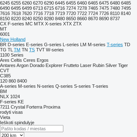
6245
6255
6260
6270
6290
6445
6455
6460
6465
6475
6480
6485
6490
6495
6499
6713
6715
6716
7274
7278
7465
7475
7480
7495
7616
7618
7620
7716
7718
7719
7720
7722
7724
7726
8110
8140
8150
8220
8240
8250
8280
8480
8650
8660
8670
8690
8737
CX
F-series
MC
MTX
X-series
XTX
ZTX
MT
6001
New Holland
BR
D-series
E-series
G-series
L-series
LM
M-series
T-series
TD
TG
TL
TM
TN
TS
TVT
W-series
1100 Series
Ares
Celtis
Ceres
Ergos
Antares
Argon
Dorado
Explorer
Frutteto
Laser
Rubin
Silver
Tiger
CVT
C385
120
860
8400
A-series
M-series
N-series
Q-series
S-series
T-series
BM
NLX 1024
F-series
KE
7211
Crystal
Forterra
Proxima
rodyti visas
Vieta
Ieškoti spindulyje