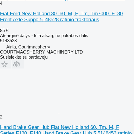
4
Fiat Ford New Holland 30, 60, M, F, Tm, Tm7000, F130
Front Axle Suppo 5148528 ratinio traktoriaus
85 €
Atsarginė dalys - kita atsarginė pakabos dalis
5148528
Airija, Courtmacsherry
COURTMACSHERRY MACHINERY LTD
Susisiekite su pardavėju
2
Hand Brake Gear Hub Fiat New Holland 60, Tm, M, F
Series F130, F140 Hand Brake Gear Hub 5 5148453 ratinio