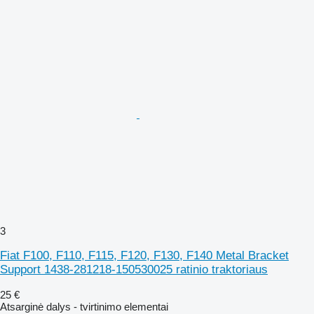
3
Fiat F100, F110, F115, F120, F130, F140 Metal Bracket
Support 1438-281218-150530025 ratinio traktoriaus
25 €
Atsarginė dalys - tvirtinimo elementai