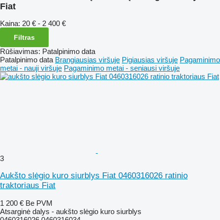
Fiat
Kaina:
20 € - 2 400 €
Filtras
Rūšiavimas
:
Patalpinimo data
Patalpinimo data
Brangiausias viršuje
Pigiausias viršuje
Pagaminimo
metai - nauji viršuje
Pagaminimo metai - seniausi viršuje
3
Aukšto slėgio kuro siurblys Fiat 0460316026 ratinio
traktoriaus Fiat
1 200 €
Be PVM
Atsarginė dalys - aukšto slėgio kuro siurblys
0460316026,0460316034