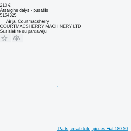
210 €
Atsarginė dalys - pusašis
5154325
Airija, Courtmacsherry
COURTMACSHERRY MACHINERY LTD
Susisiekite su pardavėju
Parts, ersatzteile, pieces Fiat 180-90