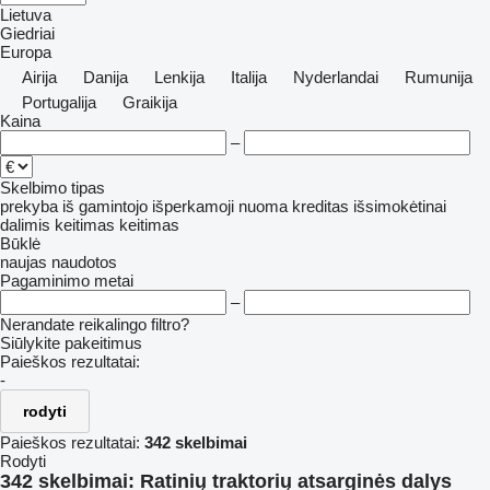
Lietuva
Giedriai
Europa
Airija
Danija
Lenkija
Italija
Nyderlandai
Rumunija
Portugalija
Graikija
Kaina
–
Skelbimo tipas
prekyba
iš gamintojo
išperkamoji nuoma
kreditas
išsimokėtinai
dalimis
keitimas
keitimas
Būklė
naujas
naudotos
Pagaminimo metai
–
Nerandate reikalingo filtro?
Siūlykite pakeitimus
Paieškos rezultatai:
-
rodyti
Paieškos rezultatai:
342 skelbimai
Rodyti
342 skelbimai:
Ratinių traktorių atsarginės dalys