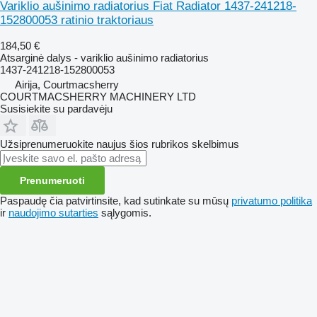
Variklio aušinimo radiatorius Fiat Radiator 1437-241218-
152800053 ratinio traktoriaus
184,50 €
Atsarginė dalys - variklio aušinimo radiatorius
1437-241218-152800053
Airija, Courtmacsherry
COURTMACSHERRY MACHINERY LTD
Susisiekite su pardavėju
Užsiprenumeruokite naujus šios rubrikos skelbimus
Prenumeruoti
Paspaudę čia patvirtinsite, kad sutinkate su mūsų
privatumo politika
ir
naudojimo sutarties
sąlygomis.