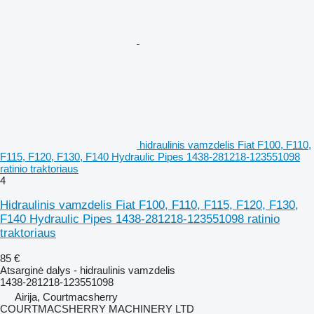
hidraulinis vamzdelis Fiat F100, F110,
F115, F120, F130, F140 Hydraulic Pipes 1438-281218-123551098
ratinio traktoriaus
4
Hidraulinis vamzdelis Fiat F100, F110, F115, F120, F130,
F140 Hydraulic Pipes 1438-281218-123551098 ratinio
traktoriaus
85 €
Atsarginė dalys - hidraulinis vamzdelis
1438-281218-123551098
Airija, Courtmacsherry
COURTMACSHERRY MACHINERY LTD