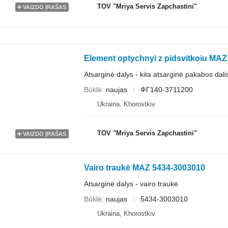
TOV "Mriya Servis Zapchastini"
VAIZDO ĮRAŠAS
Element optychnyi z pidsvitkoiu MA
Atsarginė dalys - kita atsarginė pakabos dali
Būklė
naujas
ФГ140-3711200
Ukraina, Khorostkiv
TOV "Mriya Servis Zapchastini"
VAIZDO ĮRAŠAS
Vairo traukė MAZ 5434-3003010
Atsarginė dalys - vairo traukė
Būklė
naujas
5434-3003010
Ukraina, Khorostkiv