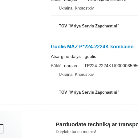
Ukraina, Khorostkiv
TOV "Mriya Servis Zapchastini"
Guolis MAZ P*224-2224K kombaino
Atsarginė dalys - guolis
Būklė
naujas
П*224-2224К Ц000003595
Ukraina, Khorostkiv
TOV "Mriya Servis Zapchastini"
Parduodate techniką ar transp
Darykite tai su mumis!