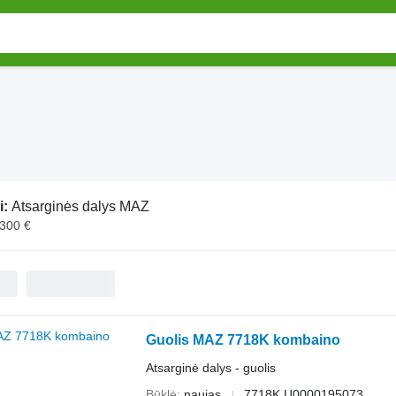
i:
Atsarginės dalys MAZ
 300 €
Guolis MAZ 7718K kombaino
Atsarginė dalys - guolis
Būklė
naujas
7718K Ц0000195073