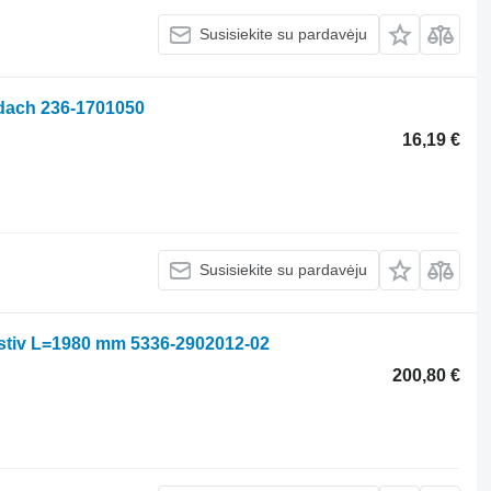
Susisiekite su pardavėju
edach 236-1701050
16,19 €
Susisiekite su pardavėju
ystiv L=1980 mm 5336-2902012-02
200,80 €