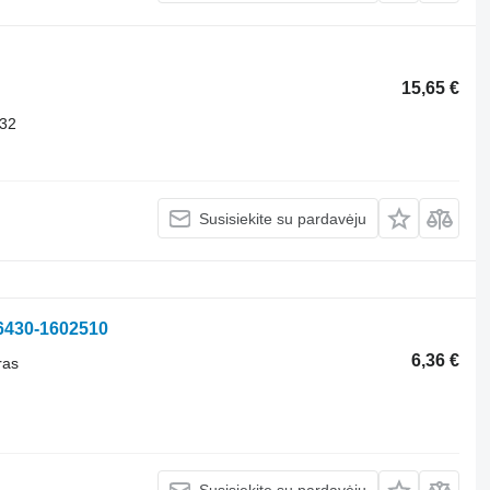
15,65 €
32
Susisiekite su pardavėju
 6430-1602510
6,36 €
ras