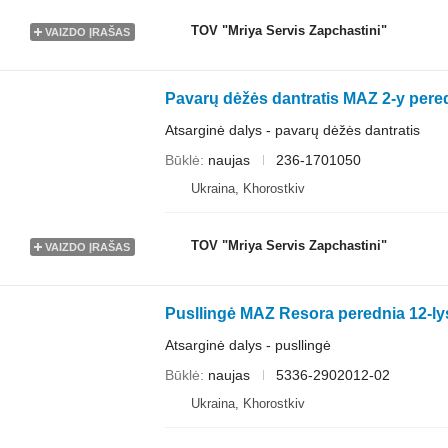
TOV "Mriya Servis Zapchastini"
VAIZDO ĮRAŠAS
Pavarų dėžės dantratis MAZ 2-y per
Atsarginė dalys - pavarų dėžės dantratis
Būklė
naujas
236-1701050
Ukraina, Khorostkiv
TOV "Mriya Servis Zapchastini"
VAIZDO ĮRAŠAS
Pusllingė MAZ Resora perednia 12-l
Atsarginė dalys - pusllingė
Būklė
naujas
5336-2902012-02
Ukraina, Khorostkiv