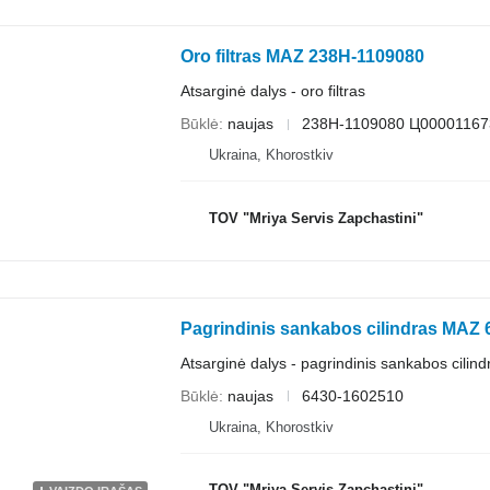
Oro filtras MAZ 238H-1109080
Atsarginė dalys - oro filtras
Būklė
naujas
238H-1109080 Ц00001167
Ukraina, Khorostkiv
TOV "Mriya Servis Zapchastini"
Pagrindinis sankabos cilindras MAZ
Atsarginė dalys - pagrindinis sankabos cilind
Būklė
naujas
6430-1602510
Ukraina, Khorostkiv
TOV "Mriya Servis Zapchastini"