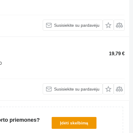
Susisiekite su pardavėju
19,79 €
0
Susisiekite su pardavėju
orto priemones?
Įdėti skelbimą