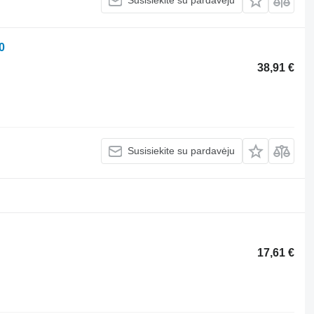
Susisiekite su pardavėju
0
38,91 €
Susisiekite su pardavėju
17,61 €