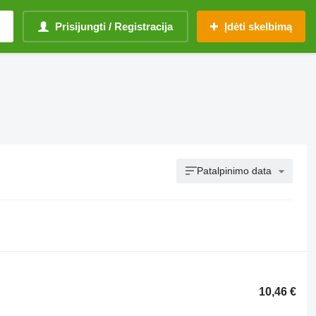
Prisijungti / Registracija
Įdėti skelbimą
Patalpinimo data
10,46 €