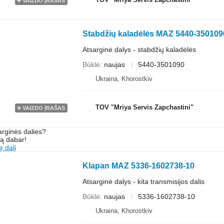
VAIZDO ĮRAŠAS
Stabdžių kaladėlės MAZ 5440-350109
Atsarginė dalys - stabdžių kaladėlės
Būklė
naujas
5440-3501090
Ukraina, Khorostkiv
TOV "Mriya Servis Zapchastini"
VAIZDO ĮRAŠAS
arginės dalies?
są dabar!
ę dalį
Klapan MAZ 5336-1602738-10
Atsarginė dalys - kita transmisijos dalis
Būklė
naujas
5336-1602738-10
Ukraina, Khorostkiv