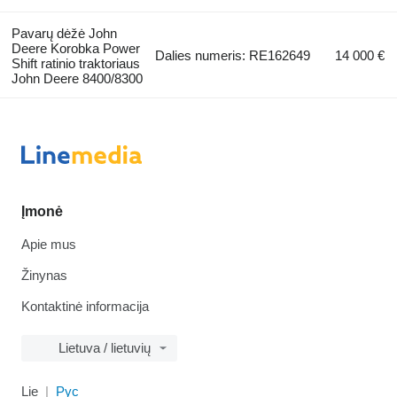
Pavarų dėžė John
Deere Korobka Power
Dalies numeris: RE162649
14 000 €
Shift ratinio traktoriaus
John Deere 8400/8300
Įmonė
Apie mus
Žinynas
Kontaktinė informacija
Lietuva / lietuvių
Lie
Рус