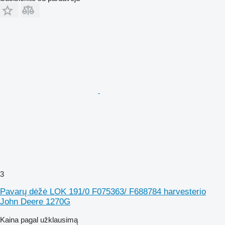
3
Pavarų dėžė LOK 191/0 F075363/ F688784 harvesterio
John Deere 1270G
Kaina pagal užklausimą