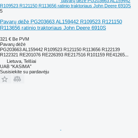
pavarų dėžė PG203663 AL159442
R109523 R121150 R113656 ratinio traktoriaus John Deere 6910S
5
Pavarų dėžė PG203663 AL159442 R109523 R121150
R113656 ratinio traktoriaus John Deere 6910S
321 €
Be PVM
Pavarų dėžė
PG203663 AL159442 R109523 R121150 R113656 R122139
R122321 RE201076 RE226393 RE217516 R101159 RE41265...
Lietuva, Telšiai
UAB “KASIMA”
Susisiekite su pardavėju