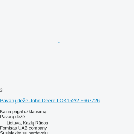
3
Pavarų dėžė John Deere LOK152/2 F667726
Kaina pagal užklausimą
Pavarų dėžė
Lietuva, Kazlų Rūdos
Fomisas UAB company
Susisiekite su pardavėju