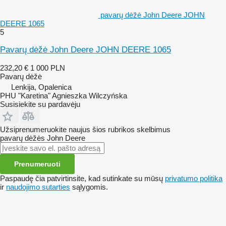
pavarų dėžė John Deere JOHN
DEERE 1065
5
Pavarų dėžė John Deere JOHN DEERE 1065
232,20 €
1 000 PLN
Pavarų dėžė
Lenkija, Opalenica
PHU "Karetina" Agnieszka Wilczyńska
Susisiekite su pardavėju
Užsiprenumeruokite naujus šios rubrikos skelbimus
pavarų dėžės
John Deere
Prenumeruoti
Paspaudę čia patvirtinsite, kad sutinkate su mūsų
privatumo politika
ir
naudojimo sutarties
sąlygomis.