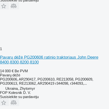
Susisiekite su pardavėju
1
Pavarų dėžė PG200606 ratinio traktoriaus John Deere
8400,8300,8200,8100
14 000 €
Be PVM
Pavarų dėžė
PG200606, AR290417, PG200610, RE213058, PG200609,
PG200613, RE213062, AR290419 r344098, r344093,...
Ukraina, Zhytomyr
FOP Kolesnik D. V.
Susisiekite su pardavėju