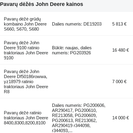
Pavarų dėžės John Deere kainos
Pavarų dėžė grūdų
kombaino John Deere
Dalies numeris: DE19203
5 813 €
S660, S670, S680
Pavarų dėžė John
Deere 9100 ratinio
Būklė: naujas, dalies
16 480 €
traktoriaus John Deere
numeris: PG203926
9100
Pavarų dėžė John
Deere Df50186rowwa,
yz18979 ratinio
7 000 €
traktoriaus John Deere
R8
Dalies numeris: PG200606,
AR290417, PG200610,
Pavarų dėžė ratinio
RE213058, PG200609,
traktoriaus John Deere
14 000 €
PG200613, RE213062,
8400,8300,8200,8100
AR290419 r344098,
r344093,...