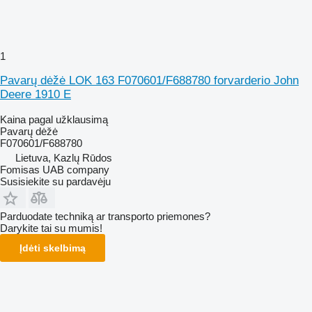
1
Pavarų dėžė LOK 163 F070601/F688780 forvarderio John
Deere 1910 E
Kaina pagal užklausimą
Pavarų dėžė
F070601/F688780
Lietuva, Kazlų Rūdos
Fomisas UAB company
Susisiekite su pardavėju
Parduodate techniką ar transporto priemones?
Darykite tai su mumis!
Įdėti skelbimą