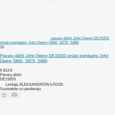
pavarų dėžė John Deere DE19203
grūdų kombaino John Deere S660, S670, S680
10
Pavarų dėžė John Deere DE19203 grūdų kombaino John
Deere S660, S670, S680
5 813 €
Pavarų dėžė
DE19203
Lenkija, ALEKSANDRÓW ŁÓDZK
Susisiekite su pardavėju