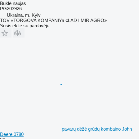
Būklė
naujas
PG203926
Ukraina, m. Kyiv
TOV «TORGOVA KOMPANIYa «LAD I MIR AGRO»
Susisiekite su pardavėju
pavarų dėžė grūdų kombaino John
Deere 9780