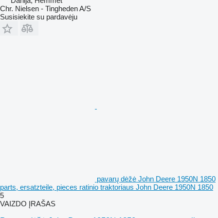
Danija, Hemmet
Chr. Nielsen - Tingheden A/S
Susisiekite su pardavėju
pavarų dėžė John Deere 1950N 1850
parts, ersatzteile, pieces ratinio traktoriaus John Deere 1950N 1850
5
VAIZDO ĮRAŠAS