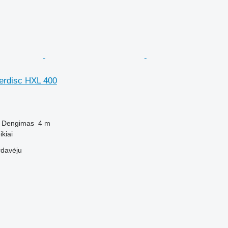
rdisc HXL 400
Dengimas
4 m
kiai
rdavėju