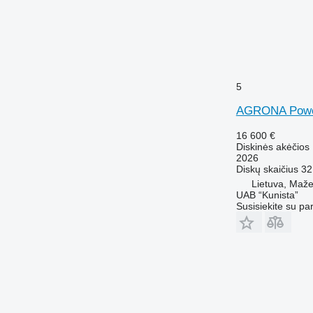
5
AGRONA Powe
16 600 €
Diskinės akėčios
2026
Diskų skaičius
32
Lietuva, Mažei
UAB “Kunista”
Susisiekite su pa