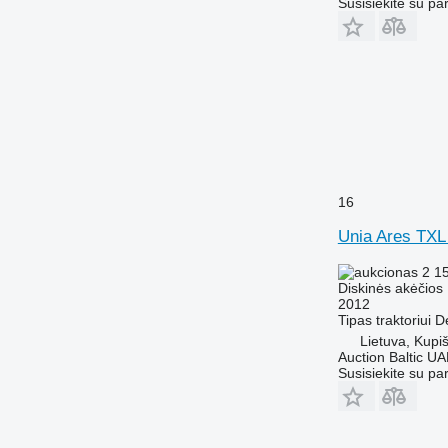
Susisiekite su pa
16
Unia Ares TXL
2 1
Diskinės akėčios
2012
Tipas
traktoriui
D
Lietuva, Kupiš
Auction Baltic U
Susisiekite su pa