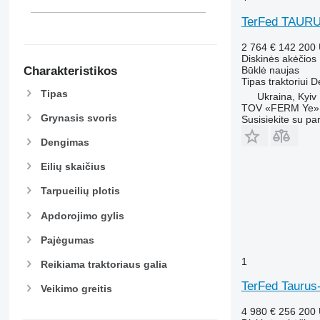
TerFed TAURU
2 764 €
142 200
Diskinės akėčios
Charakteristikos
Būklė
naujas
Tipas
traktoriui
D
Tipas
Ukraina, Kyiv
TOV «FERM Ye»
Grynasis svoris
Susisiekite su pa
Dengimas
Eilių skaičius
Tarpueilių plotis
Apdorojimo gylis
Pajėgumas
1
Reikiama traktoriaus galia
TerFed Taurus
Veikimo greitis
4 980 €
256 200