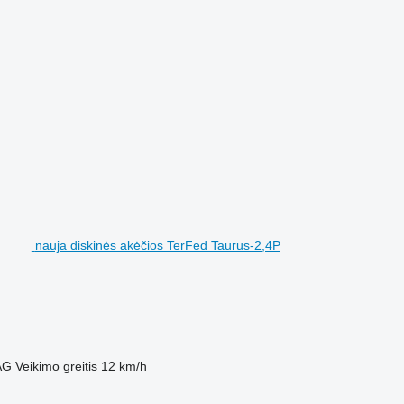
nauja diskinės akėčios TerFed Taurus-2,4P
AG
Veikimo greitis
12 km/h