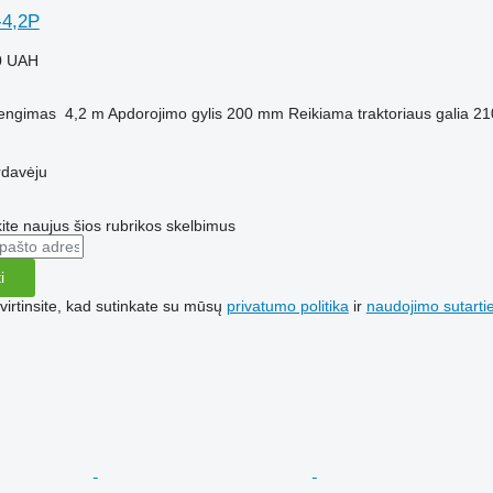
-4,2P
0 UAH
engimas
4,2 m
Apdorojimo gylis
200 mm
Reikiama traktoriaus galia
21
rdavėju
te naujus šios rubrikos skelbimus
i
irtinsite, kad sutinkate su mūsų
privatumo politika
ir
naudojimo sutarti