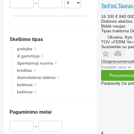
–
TerFed Taurus
16 330 €
840 00
Diskinės akėčios
Būklė
naujas
Tipas
traktoriui
D
Ukraina, Kyiv
Skelbimo tipas
TOV «FERM Ye»
Susisiekite su pa
prekyba
iš gamintojo
Užsiprenumeruoki
išperkamoji nuoma
kreditas
Prenumeruot
išsimokėtinai dalimis
Paspaudę čia patv
keitimas
keitimas
Pagaminimo metai
–
4