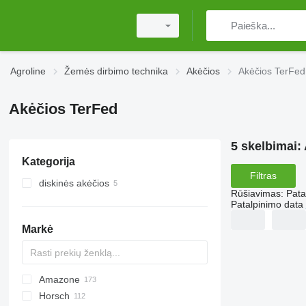
Agroline
Žemės dirbimo technika
Akėčios
Akėčios TerFed
Akėčios TerFed
5 skelbimai:
Kategorija
Filtras
diskinės akėčios
Rūšiavimas
:
Pata
Patalpinimo data
Markė
Amazone
Multivator
Disc-O-Mulch
Jaguar
AT30
8
AGD
Horsch
Maximulch
BT
10
Avant
Green Ray
1-Series
Swifter
AG
U-series
ROTANET
310
Disco
Powerchain
Chopstar
KSE
T series
UFO
GF
Super Maxx