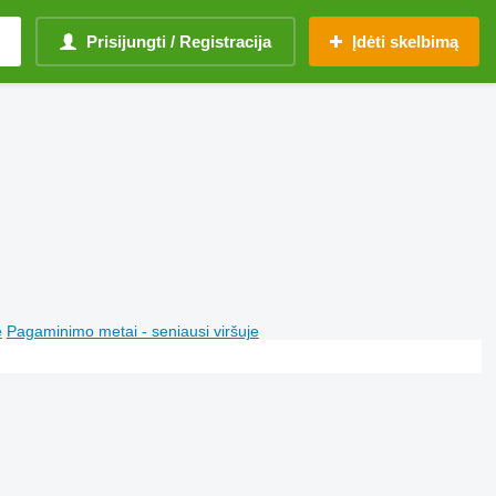
Prisijungti / Registracija
Įdėti skelbimą
e
Pagaminimo metai - seniausi viršuje