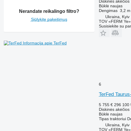
Diskinės akėčios
Būklė
naujas
Dengimas
3,2 m
Nerandate reikalingo filtro?
Ukraina, Kyiv
Siūlykite pakeitimus
TOV «FERM Ye»
Susisiekite su pa
Informacija apie TerFed
6
TerFed Taurus
5 755 €
296 100
Diskinės akėčios
Būklė
naujas
Tipas
traktoriui
D
Ukraina, Kyiv
TOV «FERM Ye»