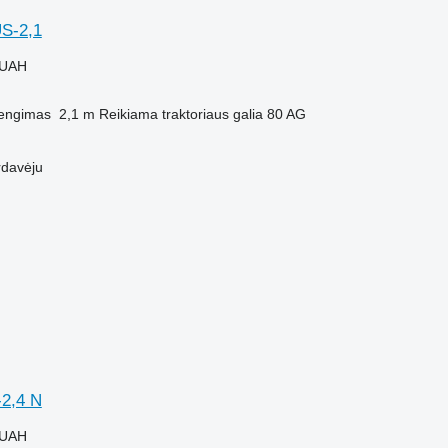
S-2,1
 UAH
engimas
2,1 m
Reikiama traktoriaus galia
80 AG
rdavėju
-2,4 N
 UAH