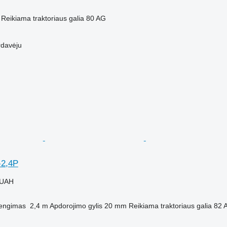
Reikiama traktoriaus galia
80 AG
rdavėju
-2,4P
 UAH
engimas
2,4 m
Apdorojimo gylis
20 mm
Reikiama traktoriaus galia
82 