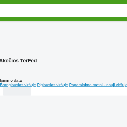
Akėčios TerFed
lpinimo data
Brangiausias viršuje
Pigiausias viršuje
Pagaminimo metai - nauji viršuj