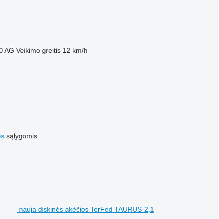
0 AG
Veikimo greitis
12 km/h
es
sąlygomis.
nauja diskinės akėčios TerFed TAURUS-2,1