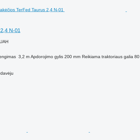
 2,4 N-01
 UAH
engimas
3,2 m
Apdorojimo gylis
200 mm
Reikiama traktoriaus galia
80
rdavėju