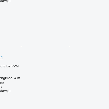
rdavėju
 4
50 €
Be PVM
engimas
4 m
kis
AB
rdavėju