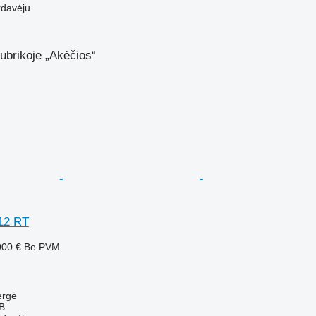
rdavėju
ubrikoje „Akėčios“
12 RT
000 €
Be PVM
ergė
AB