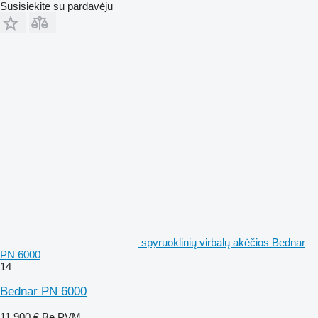
Susisiekite su pardavėju
spyruoklinių virbalų akėčios Bednar
PN 6000
14
Bednar PN 6000
11 900 €
Be PVM