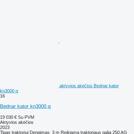
aktyvios akėčios Bednar kator
kn3000 q
16
Bednar kator kn3000 q
19 030 €
Su PVM
Aktyvios akėčios
2023
Tipas
traktoriui
Dengimas
3 m
Reikiama traktoriaus galia
250 AG