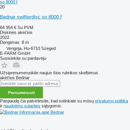
xo 8000 f
20
Bednar swifterdisc xo 8000 f
64 954 €
Su PVM
Diskinės akėčios
2022
Dengimas
8 m
Vengrija, Hu-6710 Szeged
E-FARM GmbH
Susisiekite su pardavėju
Užsiprenumeruokite naujus šios rubrikos skelbimus
akėčios
Bednar
Prenumeruoti
Paspaudę čia patvirtinsite, kad sutinkate su mūsų
privatumo politika
ir
naudojimo sutarties
sąlygomis.
Informacija apie Bednar