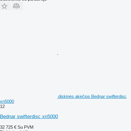
diskinės akėčios Bednar swifterdisc
xn5000
12
Bednar swifterdisc xn5000
32 725 €
Su PVM