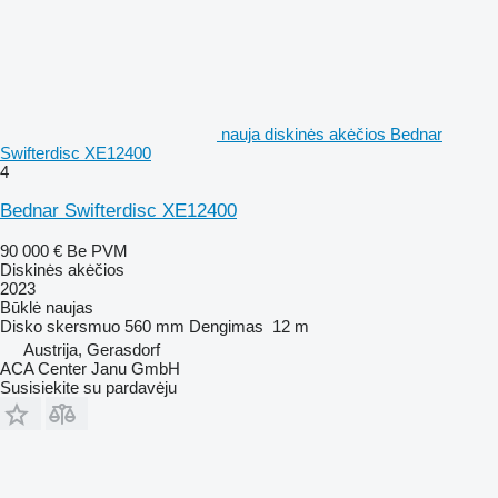
nauja diskinės akėčios Bednar
Swifterdisc XE12400
4
Bednar Swifterdisc XE12400
90 000 €
Be PVM
Diskinės akėčios
2023
Būklė
naujas
Disko skersmuo
560 mm
Dengimas
12 m
Austrija, Gerasdorf
ACA Center Janu GmbH
Susisiekite su pardavėju