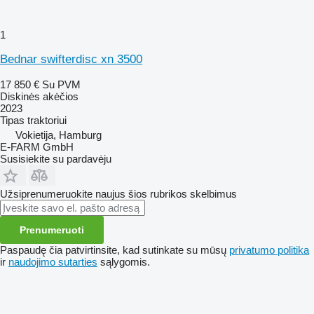
1
Bednar swifterdisc xn 3500
17 850 €
Su PVM
Diskinės akėčios
2023
Tipas
traktoriui
Vokietija, Hamburg
E-FARM GmbH
Susisiekite su pardavėju
Užsiprenumeruokite naujus šios rubrikos skelbimus
Prenumeruoti
Paspaudę čia patvirtinsite, kad sutinkate su mūsų
privatumo politika
ir
naudojimo sutarties
sąlygomis.