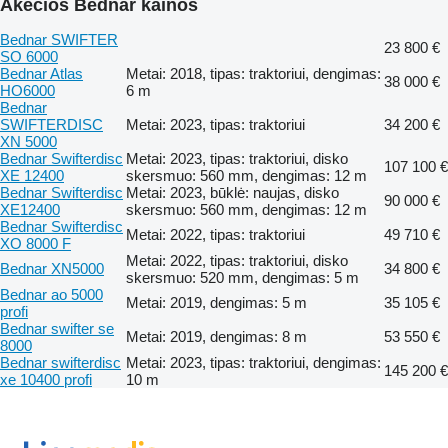
Akėčios Bednar kainos
Bednar SWIFTER
23 800 €
SO 6000
Bednar Atlas
Metai: 2018, tipas: traktoriui, dengimas:
38 000 €
HO6000
6 m
Bednar
SWIFTERDISC
Metai: 2023, tipas: traktoriui
34 200 €
XN 5000
Bednar Swifterdisc
Metai: 2023, tipas: traktoriui, disko
107 100 €
XE 12400
skersmuo: 560 mm, dengimas: 12 m
Bednar Swifterdisc
Metai: 2023, būklė: naujas, disko
90 000 €
XE12400
skersmuo: 560 mm, dengimas: 12 m
Bednar Swifterdisc
Metai: 2022, tipas: traktoriui
49 710 €
XO 8000 F
Metai: 2022, tipas: traktoriui, disko
Bednar XN5000
34 800 €
skersmuo: 520 mm, dengimas: 5 m
Bednar ao 5000
Metai: 2019, dengimas: 5 m
35 105 €
profi
Bednar swifter se
Metai: 2019, dengimas: 8 m
53 550 €
8000
Bednar swifterdisc
Metai: 2023, tipas: traktoriui, dengimas:
145 200 €
xe 10400 profi
10 m