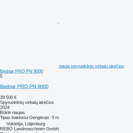
nauja spyruoklinių virbalų akėčios
Bednar PRO PN 9000
5
Bednar PRO PN 9000
39 500 €
Spyruoklinių virbalų akėčios
2024
Būklė
naujas
Tipas
traktoriui
Dengimas
9 m
Vokietija, Lütjenburg
REBO Landmaschinen GmbH