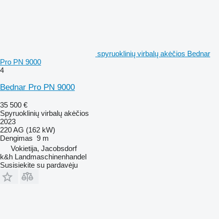
spyruoklinių virbalų akėčios Bednar
Pro PN 9000
4
Bednar Pro PN 9000
35 500 €
Spyruoklinių virbalų akėčios
2023
220 AG (162 kW)
Dengimas
9 m
Vokietija, Jacobsdorf
k&h Landmaschinenhandel
Susisiekite su pardavėju