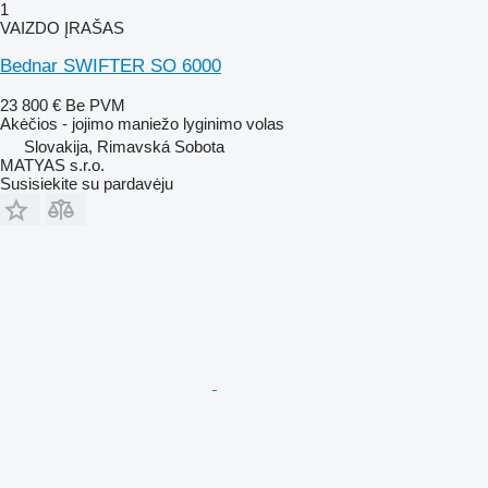
1
VAIZDO ĮRAŠAS
Bednar SWIFTER SO 6000
23 800 €
Be PVM
Akėčios - jojimo maniežo lyginimo volas
Slovakija, Rimavská Sobota
MATYAS s.r.o.
Susisiekite su pardavėju