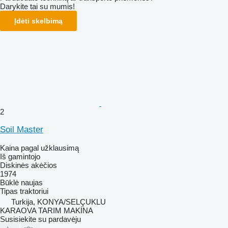
Darykite tai su mumis!
Įdėti skelbimą
2
Soil Master
Kaina pagal užklausimą
Iš gamintojo
Diskinės akėčios
1974
Būklė
naujas
Tipas
traktoriui
Turkija, KONYA/SELÇUKLU
KARAOVA TARIM MAKİNA
Susisiekite su pardavėju