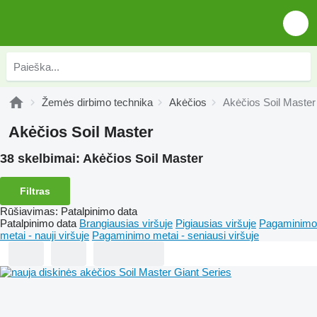
Žemės dirbimo technika
Akėčios
Akėčios Soil Master
Akėčios Soil Master
38 skelbimai:
Akėčios Soil Master
Filtras
Rūšiavimas
:
Patalpinimo data
Patalpinimo data
Brangiausias viršuje
Pigiausias viršuje
Pagaminimo
metai - nauji viršuje
Pagaminimo metai - seniausi viršuje