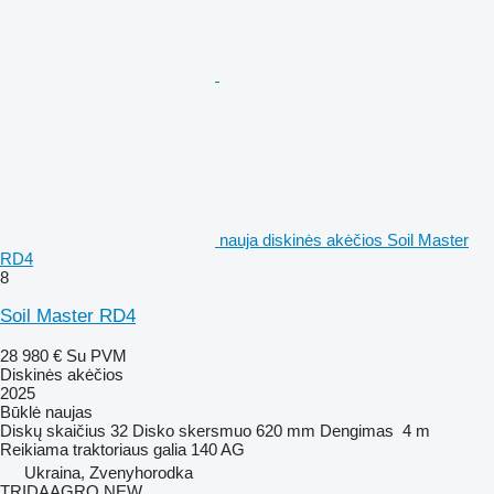
nauja diskinės akėčios Soil Master
RD4
8
Soil Master RD4
28 980 €
Su PVM
Diskinės akėčios
2025
Būklė
naujas
Diskų skaičius
32
Disko skersmuo
620 mm
Dengimas
4 m
Reikiama traktoriaus galia
140 AG
Ukraina, Zvenyhorodka
TRIDAAGRO NEW