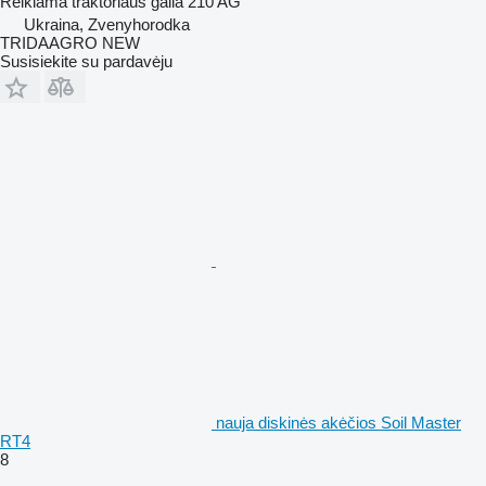
Reikiama traktoriaus galia
210 AG
Ukraina, Zvenyhorodka
TRIDAAGRO NEW
Susisiekite su pardavėju
nauja diskinės akėčios Soil Master
RT4
8