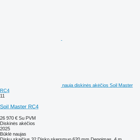
nauja diskinės akėčios Soil Master
RC4
11
Soil Master RC4
26 970 €
Su PVM
Diskinės akėčios
2025
Būklė
naujas
Diskų skaičius
32
Disko skersmuo
620 mm
Dengimas
4 m