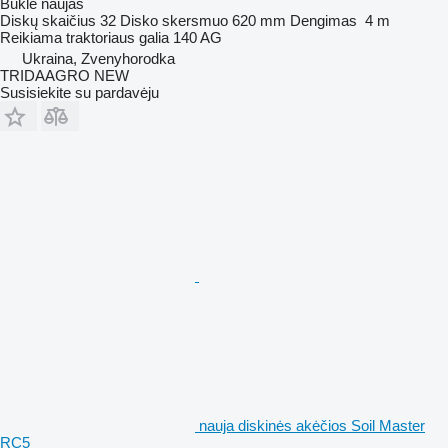
Būklė
naujas
Diskų skaičius
32
Disko skersmuo
620 mm
Dengimas
4 m
Reikiama traktoriaus galia
140 AG
Ukraina, Zvenyhorodka
TRIDAAGRO NEW
Susisiekite su pardavėju
nauja diskinės akėčios Soil Master
RC5