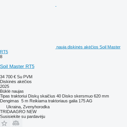
nauja diskinės akėčios Soil Master
RT5
8
Soil Master RT5
34 700 €
Su PVM
Diskinės akėčios
2025
Būklė
naujas
Tipas
traktoriui
Diskų skaičius
40
Disko skersmuo
620 mm
Dengimas
5 m
Reikiama traktoriaus galia
175 AG
Ukraina, Zvenyhorodka
TRIDAAGRO NEW
Susisiekite su pardavėju