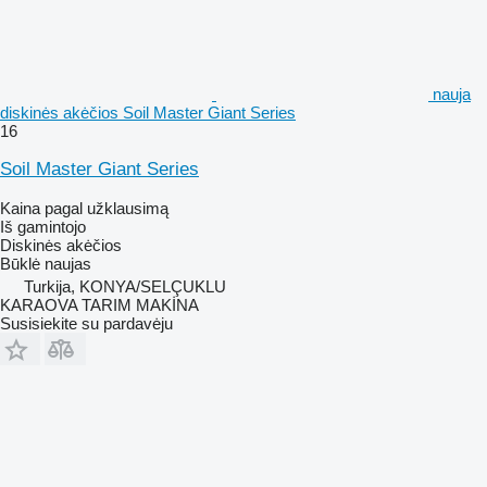
nauja
diskinės akėčios Soil Master Giant Series
16
Soil Master Giant Series
Kaina pagal užklausimą
Iš gamintojo
Diskinės akėčios
Būklė
naujas
Turkija, KONYA/SELÇUKLU
KARAOVA TARIM MAKİNA
Susisiekite su pardavėju