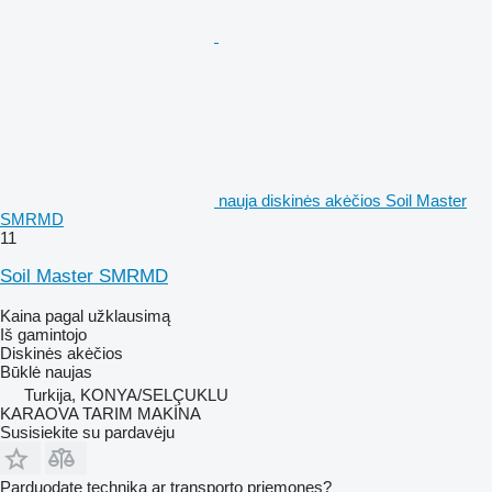
nauja diskinės akėčios Soil Master
SMRMD
11
Soil Master SMRMD
Kaina pagal užklausimą
Iš gamintojo
Diskinės akėčios
Būklė
naujas
Turkija, KONYA/SELÇUKLU
KARAOVA TARIM MAKİNA
Susisiekite su pardavėju
Parduodate techniką ar transporto priemones?