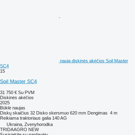
nauja diskinės akėčios Soil Master
SC4
15
Soil Master SC4
31 750 €
Su PVM
Diskinės akėčios
2025
Būklė
naujas
Diskų skaičius
32
Disko skersmuo
620 mm
Dengimas
4 m
Reikiama traktoriaus galia
140 AG
Ukraina, Zvenyhorodka
TRIDAAGRO NEW
Susisiekite su pardavėju