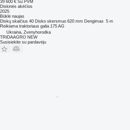
39 600 €
Su PVM
Diskinės akėčios
2025
Būklė
naujas
Diskų skaičius
40
Disko skersmuo
620 mm
Dengimas
5 m
Reikiama traktoriaus galia
175 AG
Ukraina, Zvenyhorodka
TRIDAAGRO NEW
Susisiekite su pardavėju