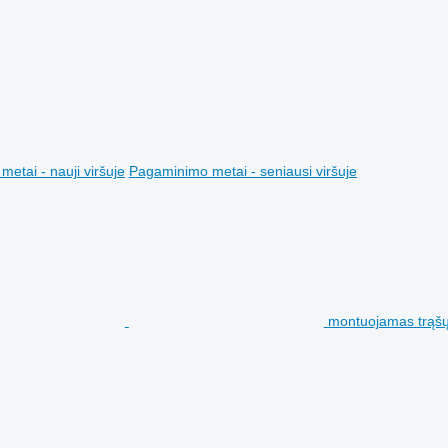
etai - nauji viršuje
Pagaminimo metai - seniausi viršuje
montuojamas trąšų