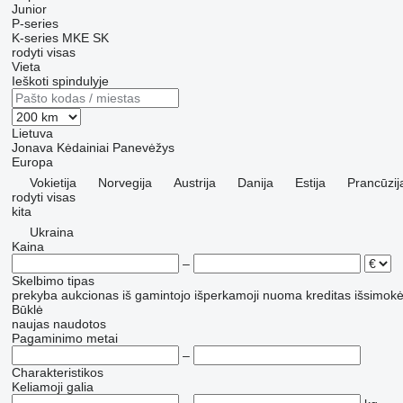
Junior
P-series
K-series
MKE
SK
rodyti visas
Vieta
Ieškoti spindulyje
Lietuva
Jonava
Kėdainiai
Panevėžys
Europa
Vokietija
Norvegija
Austrija
Danija
Estija
Prancūzij
rodyti visas
kita
Ukraina
Kaina
–
Skelbimo tipas
prekyba
aukcionas
iš gamintojo
išperkamoji nuoma
kreditas
išsimokė
Būklė
naujas
naudotos
Pagaminimo metai
–
Charakteristikos
Keliamoji galia