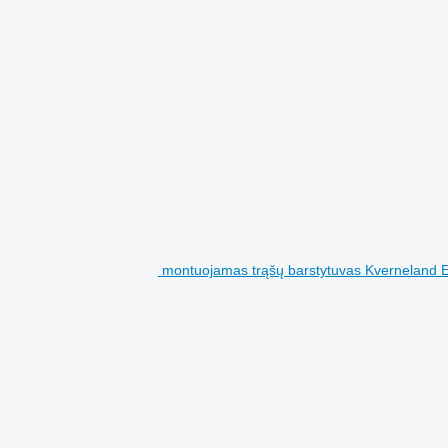
montuojamas trąšų barstytuvas Kvernelan