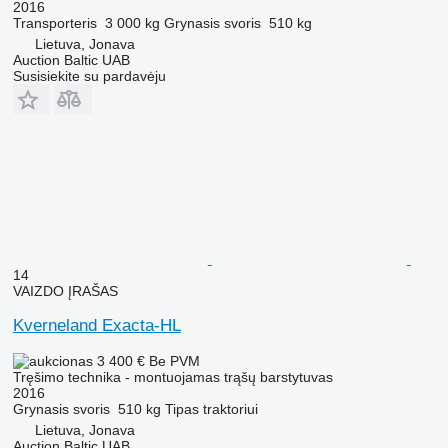
2016
Transporteris
3 000 kg
Grynasis svoris
510 kg
Lietuva, Jonava
Auction Baltic UAB
Susisiekite su pardavėju
14
VAIZDO ĮRAŠAS
Kverneland Exacta-HL
3 400 €
Be PVM
Tręšimo technika - montuojamas trąšų barstytuvas
2016
Grynasis svoris
510 kg
Tipas
traktoriui
Lietuva, Jonava
Auction Baltic UAB