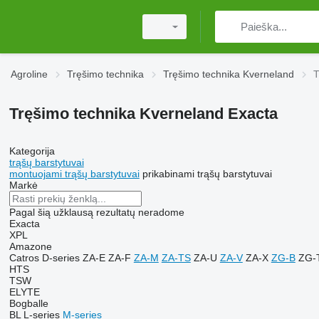
Agroline
Tręšimo technika
Tręšimo technika Kverneland
T
Tręšimo technika Kverneland Exacta
Kategorija
trąšų barstytuvai
montuojami trąšų barstytuvai
prikabinami trąšų barstytuvai
Markė
Pagal šią užklausą rezultatų neradome
Exacta
XPL
Amazone
Catros
D-series
ZA-E
ZA-F
ZA-M
ZA-TS
ZA-U
ZA-V
ZA-X
ZG-B
ZG-
HTS
TSW
ELYTE
Bogballe
BL
L-series
M-series