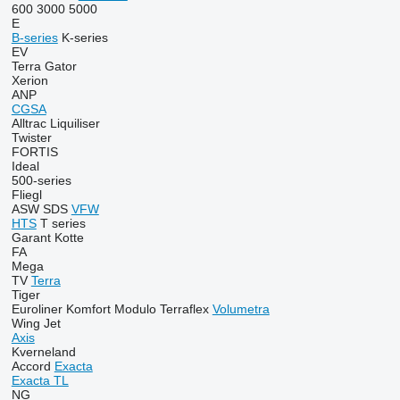
600
3000
5000
E
B-series
K-series
EV
Terra Gator
Xerion
ANP
CGSA
Alltrac
Liquiliser
Twister
FORTIS
Ideal
500-series
Fliegl
ASW
SDS
VFW
HTS
T series
Garant Kotte
FA
Mega
TV
Terra
Tiger
Euroliner
Komfort
Modulo
Terraflex
Volumetra
Wing Jet
Axis
Kverneland
Accord
Exacta
Exacta TL
NG