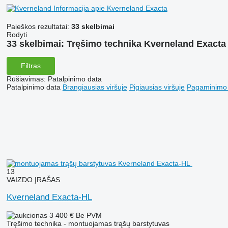
Informacija apie Kverneland Exacta
Paieškos rezultatai:
33 skelbimai
Rodyti
33 skelbimai:
Tręšimo technika Kverneland Exacta
Filtras
Rūšiavimas
:
Patalpinimo data
Patalpinimo data
Brangiausias viršuje
Pigiausias viršuje
Pagaminimo m
13
VAIZDO ĮRAŠAS
Kverneland Exacta-HL
3 400 €
Be PVM
Tręšimo technika - montuojamas trąšų barstytuvas