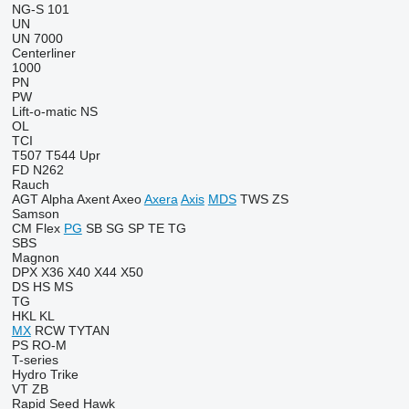
NG-S 101
UN
UN 7000
Centerliner
1000
PN
PW
Lift-o-matic
NS
OL
TCI
T507
T544
Upr
FD
N262
Rauch
AGT
Alpha
Axent
Axeo
Axera
Axis
MDS
TWS
ZS
Samson
CM
Flex
PG
SB
SG
SP
TE
TG
SBS
Magnon
DPX
X36
X40
X44
X50
DS
HS
MS
TG
HKL
KL
MX
RCW
TYTAN
PS
RO-M
T-series
Hydro Trike
VT
ZB
Rapid
Seed Hawk