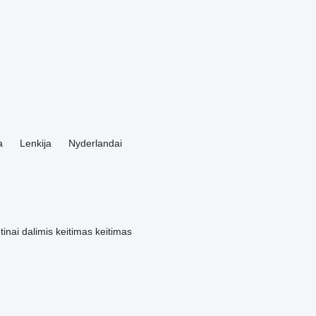
a
Lenkija
Nyderlandai
tinai dalimis
keitimas
keitimas