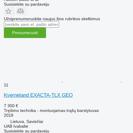
Susisiekite su pardavėju
Užsiprenumeruokite naujus šios rubrikos skelbimus
Prenumeruoti
11
Kverneland EXACTA-TLX GEO
7 300 €
Tręšimo technika - montuojamas trąšų barstytuvas
2018
Lietuva, Saviečiai
UAB Ivabaltė
Susisiekite su pardavėju