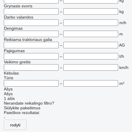
–
kg
Grynasis svoris
–
kg
Darbo valandos
–
m/h
Dengimas
–
m
Reikiama traktoriaus galia
–
AG
Pajėgumas
–
t/h
Veikimo greitis
–
km/h
Kėbulas
Tūris
–
m³
Ašys
Ašys
1 ašis
Nerandate reikalingo filtro?
Siūlykite pakeitimus
Paieškos rezultatai:
-
rodyti