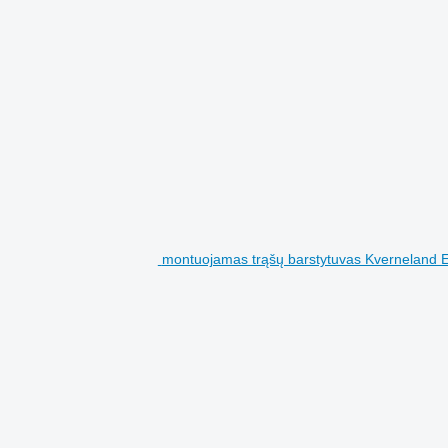
montuojamas trąšų barstytuvas Kverneland 