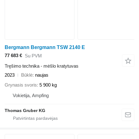
Bergmann Bergmann TSW 2140 E
77 683 €
Su PVM
Tręšimo technika - mėšlo kratytuvas
2023
Būklė
naujas
Grynasis svoris
5 900 kg
Vokietija, Ampfing
Thomas Gruber KG