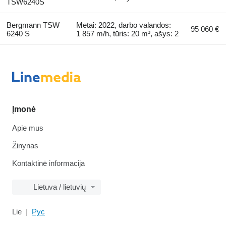
TSW6240S
Bergmann TSW
Metai: 2022, darbo valandos:
95 060 €
6240 S
1 857 m/h, tūris: 20 m³, ašys: 2
Įmonė
Apie mus
Žinynas
Kontaktinė informacija
Lietuva / lietuvių
Lie
Рус