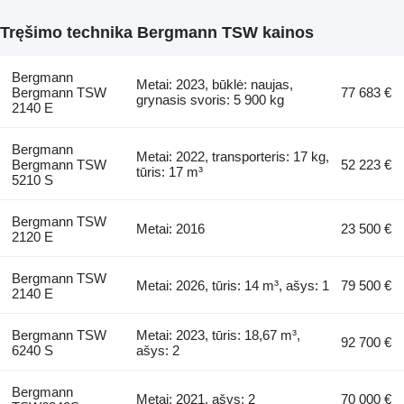
Tręšimo technika Bergmann TSW kainos
Bergmann
Metai: 2023, būklė: naujas,
Bergmann TSW
77 683 €
grynasis svoris: 5 900 kg
2140 E
Bergmann
Metai: 2022, transporteris: 17 kg,
Bergmann TSW
52 223 €
tūris: 17 m³
5210 S
Bergmann TSW
Metai: 2016
23 500 €
2120 E
Bergmann TSW
Metai: 2026, tūris: 14 m³, ašys: 1
79 500 €
2140 E
Bergmann TSW
Metai: 2023, tūris: 18,67 m³,
92 700 €
6240 S
ašys: 2
Bergmann
Metai: 2021, ašys: 2
70 000 €