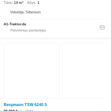
Tūris
14 m³
Ašys
1
Vokietija, Sittensen
A1-Traktor.de
Bergmann TSW 6240 S