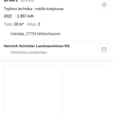
95 060 €
Su PVM
Tręšimo technika - mėšlo kratytuvas
2022
1 857 m/h
Tūris
20 m³
Ašys
2
Vokietija, 27793 Wildeshausen
Heinrich Schröder Landmaschinen KG