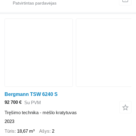
Bergmann TSW 6240 S
92 700 €
Su PVM
Tręšimo technika - mėšlo kratytuvas
2023
Tūris
18,67 m³
Ašys
2