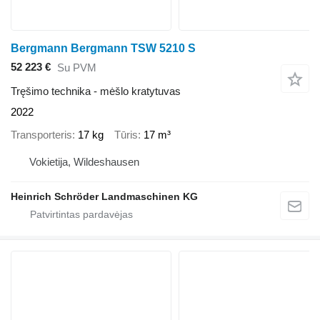
Bergmann Bergmann TSW 5210 S
52 223 €
Su PVM
Tręšimo technika - mėšlo kratytuvas
2022
Transporteris
17 kg
Tūris
17 m³
Vokietija, Wildeshausen
Heinrich Schröder Landmaschinen KG