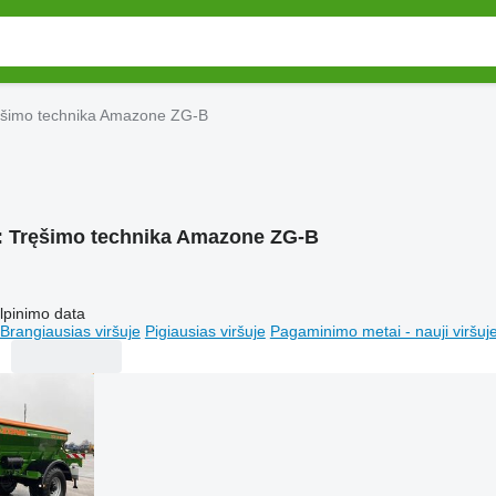
ęšimo technika Amazone ZG-B
:
Tręšimo technika Amazone ZG-B
lpinimo data
Brangiausias viršuje
Pigiausias viršuje
Pagaminimo metai - nauji viršuj