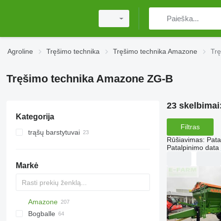
Agroline
Tręšimo technika
Tręšimo technika Amazone
Tr
Tręšimo technika Amazone ZG-B
23 skelbimai
Kategorija
Filtras
trąšų barstytuvai
Rūšiavimas
:
Pata
prikabinami trąšų barstytuvai
Patalpinimo data
montuojami trąšų barstytuvai
Markė
Amazone
Exacta
XPL
Bogballe
Catros
HTS
TSW
ELYTE