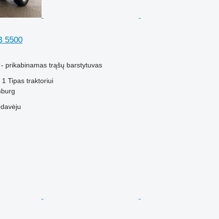
 5500
M
 - prikabinamas trąšų barstytuvas
1
Tipas
traktoriui
mburg
rdavėju