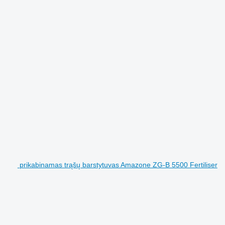
prikabinamas trąšų barstytuvas Amazone ZG-B 5500 Fertiliser