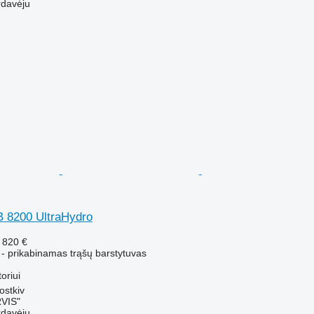
rdavėju
 8200 UltraHydro
 820 €
 - prikabinamas trąšų barstytuvas
toriui
ostkiv
VIS"
rdavėju