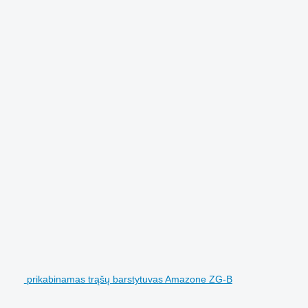
prikabinamas trąšų barstytuvas Amazone ZG-B