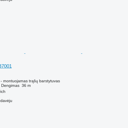
B7001
 - montuojamas trąšų barstytuvas
Dengimas
36 m
ich
rdavėju