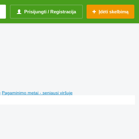
Prisijungti / Registracija
Įdėti skelbimą
e
Pagaminimo metai - seniausi viršuje