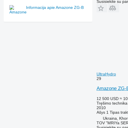
Susisiekite su pa
Informacija apie Amazone ZG-B
UltraHydro
29
Amazone ZG-B
12 500 USD
≈ 10
Tręšimo technika
2010
Ašys
1
Tipas
trak
Ukraina, Khor
TOV "MRIYa SER
Susisiekite su pa