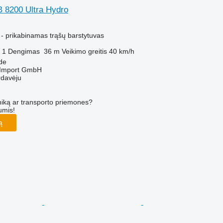
 8200 Ultra Hydro
M
 - prikabinamas trąšų barstytuvas
1
Dengimas
36 m
Veikimo greitis
40 km/h
nde
t-Import GmbH
rdavėju
iką ar transporto priemones?
umis!
ą