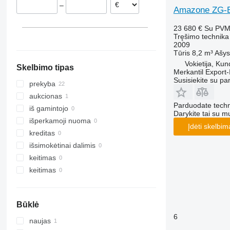
–
Amazone ZG-B
23 680 €
Su PV
Tręšimo technika
2009
Tūris
8,2 m³
Ašys
Vokietija, Ku
Skelbimo tipas
Merkantil Expor
Susisiekite su pa
prekyba
aukcionas
Parduodate techn
iš gamintojo
Darykite tai su m
išperkamoji nuoma
Įdėti skelbim
kreditas
išsimokėtinai dalimis
keitimas
keitimas
Būklė
6
naujas