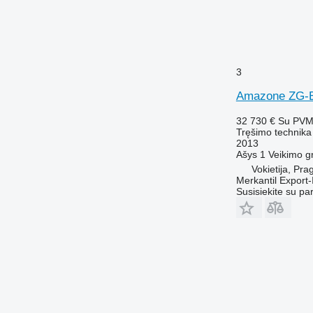
3
Amazone ZG-
32 730 €
Su PV
Tręšimo technika
2013
Ašys
1
Veikimo gr
Vokietija, Pra
Merkantil Expor
Susisiekite su pa