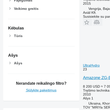
Pajėgumas
2015
Veikimo greitis
Vengrija, Baja
Axiál Kft.
Susisiekite su pa
Kėbulas
Tūris
Ašys
Ašys
UltraHydro
23
Amazone ZG-B
Nerandate reikalingo filtro?
8 200 USD
≈ 7 0
Siūlykite pakeitimus
Tręšimo technika
2010
Ašys
1
Ukraina, Khor
TOV "MRIYa SER