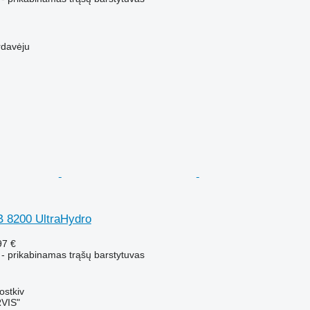
rdavėju
 8200 UltraHydro
97 €
 - prikabinamas trąšų barstytuvas
ostkiv
VIS"