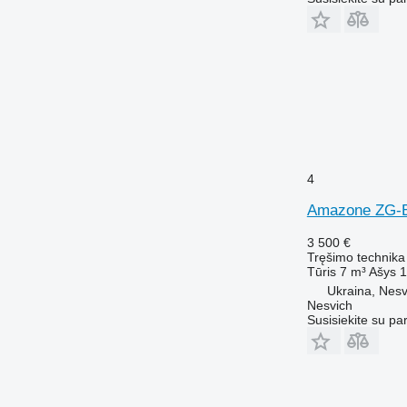
4
Amazone ZG-
3 500 €
Tręšimo technika
Tūris
7 m³
Ašys
1
Ukraina, Nesv
Nesvich
Susisiekite su pa