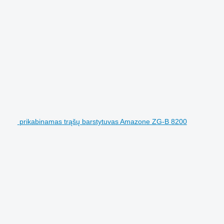
prikabinamas trąšų barstytuvas Amazone ZG-B 8200