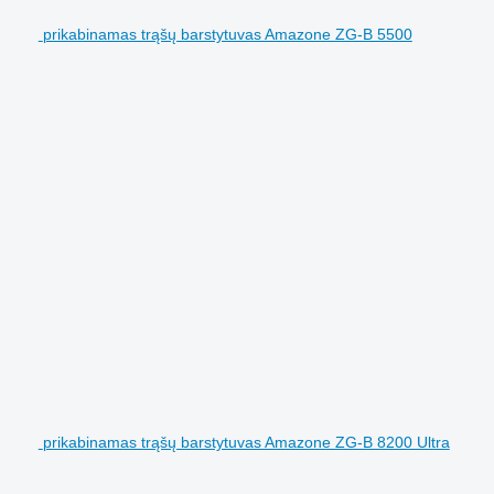
prikabinamas trąšų barstytuvas Amazone ZG-B 5500
prikabinamas trąšų barstytuvas Amazone ZG-B 8200 Ultra