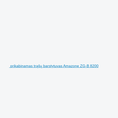
prikabinamas trąšų barstytuvas Amazone ZG-B 8200