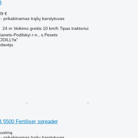
B
39 €
 - prikabinamas trąšų barstytuvas
24 m
Veikimo greitis
10 km/h
Tipas
traktoriui
anets-Podilskyi r-n., s.Pesets
ODILLYa"
rdavėju
5500 Fertiliser spreader
ausimą
 - prikabinamas trąšų barstytuvas