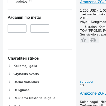
naudotos
Amazone ZG-
1 200 USD
≈ 1 0
Tręšimo technika
Pagaminimo metai
2013
Ašys
1
Dengimas
Ukraina, Kam’i
–
TOV "PROMIN P
Susisiekite su pa
Charakteristikos
Keliamoji galia
Grynasis svoris
spreader
Darbo valandos
10
Dengimas
Amazone ZG-B 
Reikiama traktoriaus galia
Kaina pagal užkl
Tręšimo technika