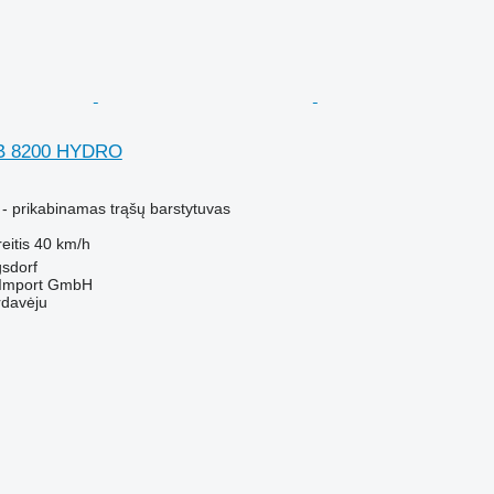
B 8200 HYDRO
M
 - prikabinamas trąšų barstytuvas
eitis
40 km/h
gsdorf
t-Import GmbH
rdavėju