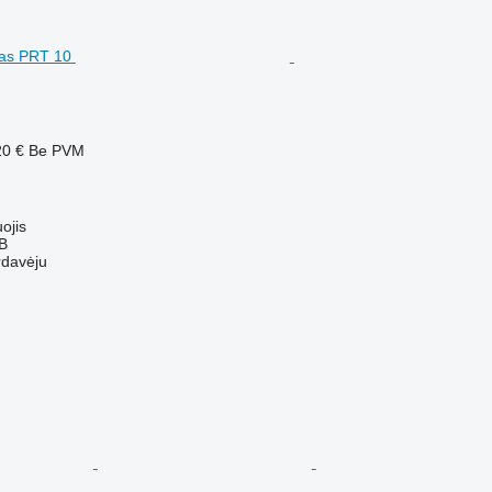
20 €
Be PVM
ojis
AB
rdavėju