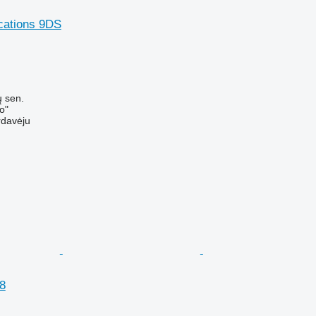
cations 9DS
M
ų sen.
o"
rdavėju
8