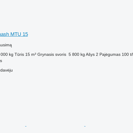
mash MTU 15
ausimą
 000 kg
Tūris
15 m³
Grynasis svoris
5 800 kg
Ašys
2
Pajėgumas
100 t/
us
rdavėju