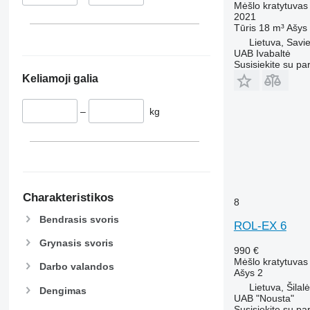
Mėšlo kratytuvas
2021
Tūris
18 m³
Ašys
Lietuva, Savie
UAB Ivabaltė
Susisiekite su pa
Keliamoji galia
–
kg
Charakteristikos
8
Bendrasis svoris
ROL-EX 6
Grynasis svoris
990 €
Mėšlo kratytuvas
Darbo valandos
Ašys
2
Lietuva, Šilalė
Dengimas
UAB "Nousta"
Susisiekite su pa