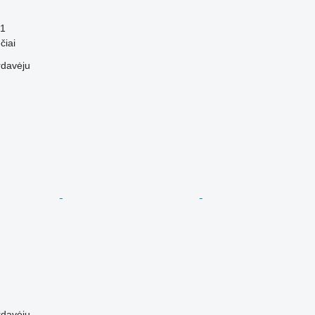
1
čiai
rdavėju
rdavėju