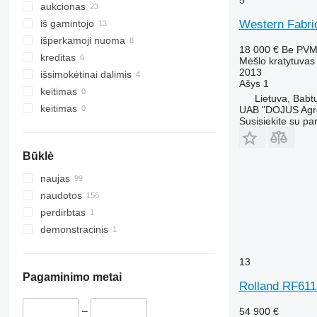
5
aukcionas
Western Fabri
iš gamintojo
išperkamoji nuoma
18 000 €
Be PV
kreditas
Mėšlo kratytuvas
2013
išsimokėtinai dalimis
Ašys
1
keitimas
Lietuva, Babt
keitimas
UAB "DOJUS Agr
Susisiekite su pa
Būklė
naujas
naudotos
perdirbtas
demonstracinis
13
Pagaminimo metai
Rolland RF611
–
54 900 €