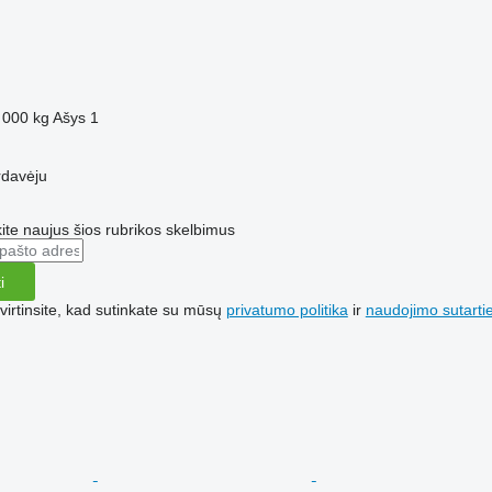
 000 kg
Ašys
1
rdavėju
te naujus šios rubrikos skelbimus
i
irtinsite, kad sutinkate su mūsų
privatumo politika
ir
naudojimo sutarti