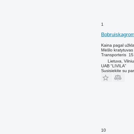
1
Bobruiskagro
Kaina pagal užkl
Mėšlo kratytuvas
Transporteris
15
Lietuva, Vilni
UAB “LIVILA”
Susisiekite su pa
10