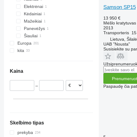
Elektrėnai
Samson SP15
Kėdainiai
13 950 €
Mažeikiai
Mėšlo kratytuvas
2013
Panevėžys
Transporteris
15
Šiauliai
Lietuva, Šilalė
Europa
UAB "Nousta"
Susisiekite su pa
kita
Vokietija
Lenkija
Ukraina
Užsiprenumeruoki
Nyderlandai
Čilė
Kaina
Švedija
Prenumeruot
Rumunija
–
Paspaudę čia patv
Vengrija
Danija
Austrija
rodyti visas
Skelbimo tipas
prekyba