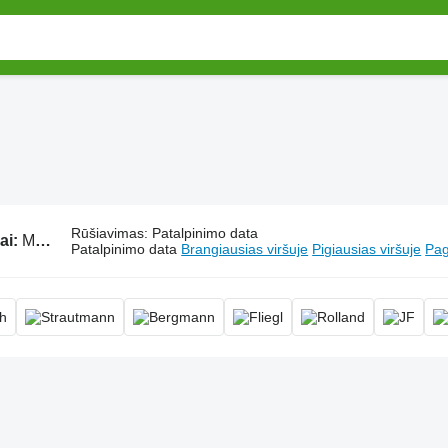
Rūšiavimas
:
Patalpinimo data
ai:
Mėšlo kratytuvai
Patalpinimo data
Brangiausias viršuje
Pigiausias viršuje
Pag