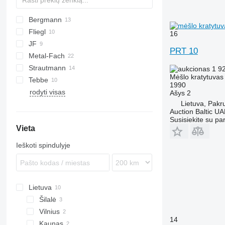
Bergmann
HTS
Fliegl
TSW
E
EV
FORTIS
16
JF
ASW
T series
Terra
PRT 10
Metal-Fach
Komfort
UN
Strautmann
OL
N262
Flex
1 9
Mėšlo kratytuvas
Tebbe
PG
Magnon
1990
rodyti visas
SP
DS
TYTAN
MKE
Ašys
2
Lietuva, Pakru
HS
Auction Baltic U
MS
Susisiekite su pa
Vieta
Ieškoti spindulyje
Lietuva
Šilalė
Vilnius
14
Kaunas