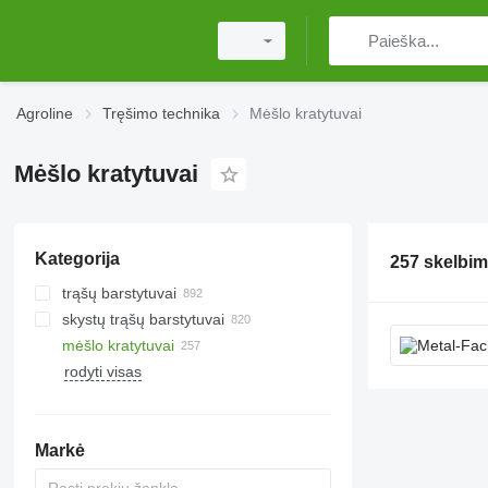
Agroline
Tręšimo technika
Mėšlo kratytuvai
Mėšlo kratytuvai
Kategorija
257 skelbim
trąšų barstytuvai
skystų trąšų barstytuvai
montuojami trąšų barstytuvai
mėšlo kratytuvai
prikabinami trąšų barstytuvai
rodyti visas
trąšų barstymo vežimėliai
Markė