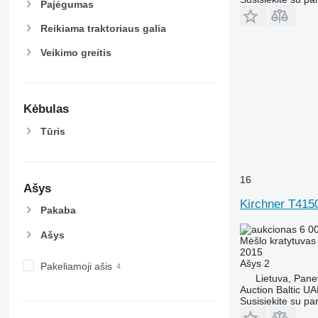
Pajėgumas
Reikiama traktoriaus galia
Veikimo greitis
Kėbulas
Tūris
16
Ašys
Kirchner T415
Pakaba
6 0
Ašys
Mėšlo kratytuvas
2015
Ašys
2
Pakeliamoji ašis
Lietuva, Pan
Auction Baltic U
Susisiekite su pa