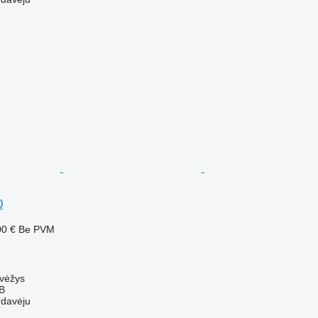
0
00 €
Be PVM
evėžys
AB
rdavėju