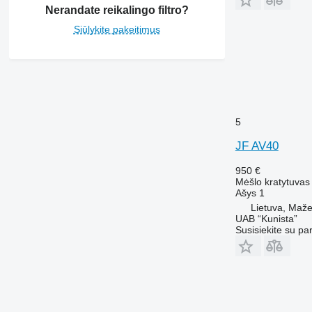
Nerandate reikalingo filtro?
Siūlykite pakeitimus
5
JF AV40
950 €
Mėšlo kratytuvas
Ašys
1
Lietuva, Mažei
UAB “Kunista”
Susisiekite su pa