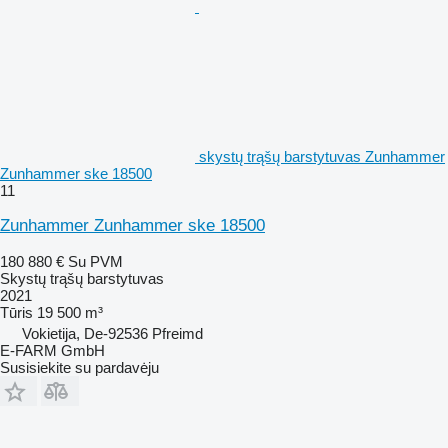
skystų trąšų barstytuvas Zunhammer
Zunhammer ske 18500
11
Zunhammer Zunhammer ske 18500
180 880 €
Su PVM
Skystų trąšų barstytuvas
2021
Tūris
19 500 m³
Vokietija, De-92536 Pfreimd
E-FARM GmbH
Susisiekite su pardavėju