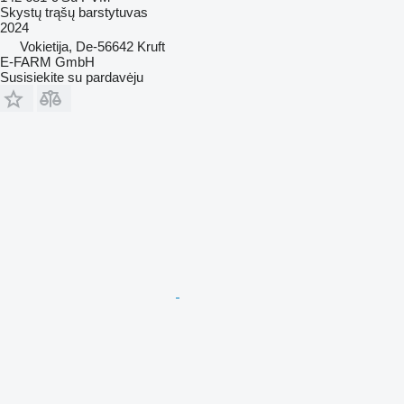
Skystų trąšų barstytuvas
2024
Vokietija, De-56642 Kruft
E-FARM GmbH
Susisiekite su pardavėju