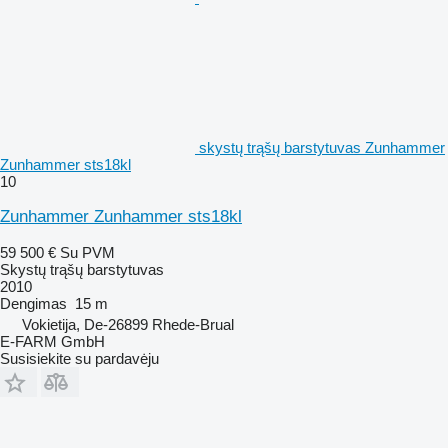
skystų trąšų barstytuvas Zunhammer
Zunhammer sts18kl
10
Zunhammer Zunhammer sts18kl
59 500 €
Su PVM
Skystų trąšų barstytuvas
2010
Dengimas
15 m
Vokietija, De-26899 Rhede-Brual
E-FARM GmbH
Susisiekite su pardavėju