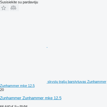
Susisiekite su pardavėju
skystų trąšų barstytuvas Zunhammer
Zunhammer mke 12.5
20
Zunhammer Zunhammer mke 12.5
66 640 €
Su PVM