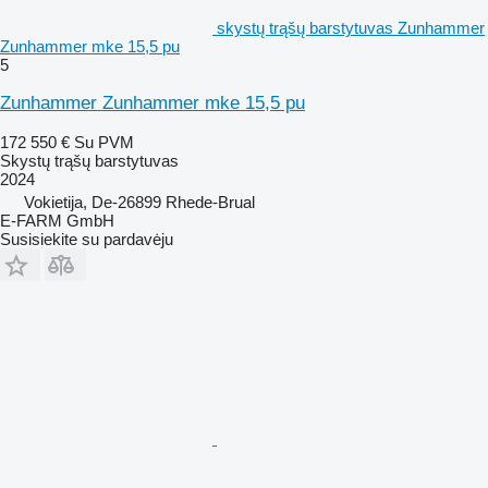
skystų trąšų barstytuvas Zunhammer
Zunhammer mke 15,5 pu
5
Zunhammer Zunhammer mke 15,5 pu
172 550 €
Su PVM
Skystų trąšų barstytuvas
2024
Vokietija, De-26899 Rhede-Brual
E-FARM GmbH
Susisiekite su pardavėju