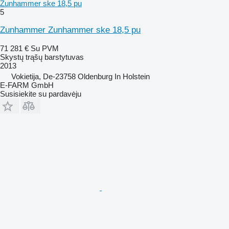
Zunhammer ske 18,5 pu
5
Zunhammer Zunhammer ske 18,5 pu
71 281 €
Su PVM
Skystų trąšų barstytuvas
2013
Vokietija, De-23758 Oldenburg In Holstein
E-FARM GmbH
Susisiekite su pardavėju