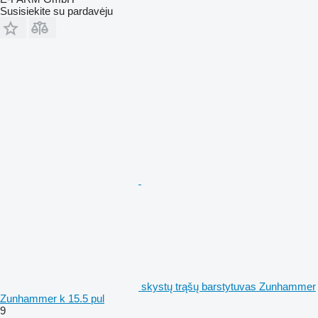
Susisiekite su pardavėju
skystų trąšų barstytuvas Zunhammer
Zunhammer k 15.5 pul
9