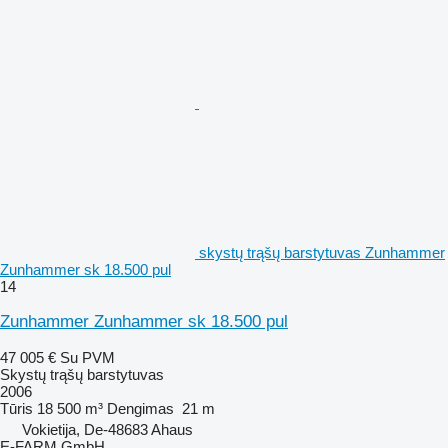
skystų trąšų barstytuvas Zunhammer
Zunhammer sk 18.500 pul
14
Zunhammer Zunhammer sk 18.500 pul
47 005 €
Su PVM
Skystų trąšų barstytuvas
2006
Tūris
18 500 m³
Dengimas
21 m
Vokietija, De-48683 Ahaus
E-FARM GmbH