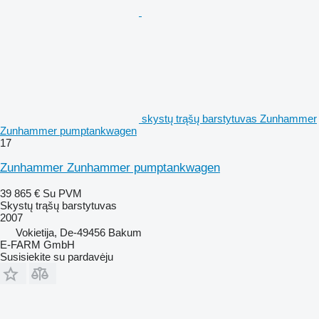
skystų trąšų barstytuvas Zunhammer
Zunhammer pumptankwagen
17
Zunhammer Zunhammer pumptankwagen
39 865 €
Su PVM
Skystų trąšų barstytuvas
2007
Vokietija, De-49456 Bakum
E-FARM GmbH
Susisiekite su pardavėju