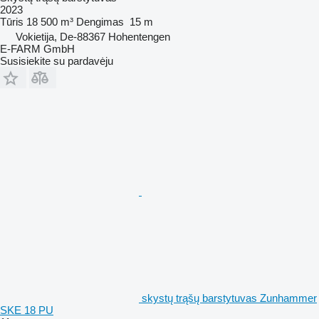
2023
Tūris
18 500 m³
Dengimas
15 m
Vokietija, De-88367 Hohentengen
E-FARM GmbH
Susisiekite su pardavėju
skystų trąšų barstytuvas Zunhammer
SKE 18 PU