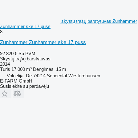
skystų trąšų barstytuvas Zunhammer
Zunhammer ske 17 puss
8
Zunhammer Zunhammer ske 17 puss
92 820 €
Su PVM
Skystų trąšų barstytuvas
2014
Tūris
17 000 m³
Dengimas
15 m
Vokietija, De-74214 Schoental-Westernhausen
E-FARM GmbH
Susisiekite su pardavėju