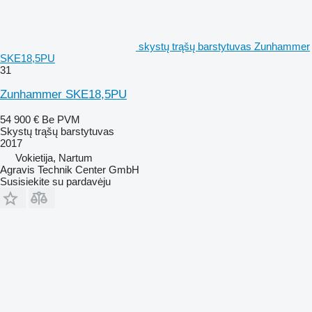
skystų trąšų barstytuvas Zunhammer
SKE18,5PU
31
Zunhammer SKE18,5PU
54 900 €
Be PVM
Skystų trąšų barstytuvas
2017
Vokietija, Nartum
Agravis Technik Center GmbH
Susisiekite su pardavėju