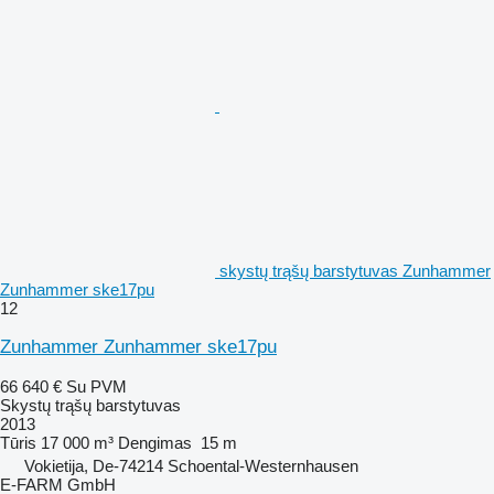
skystų trąšų barstytuvas Zunhammer
Zunhammer ske17pu
12
Zunhammer Zunhammer ske17pu
66 640 €
Su PVM
Skystų trąšų barstytuvas
2013
Tūris
17 000 m³
Dengimas
15 m
Vokietija, De-74214 Schoental-Westernhausen
E-FARM GmbH