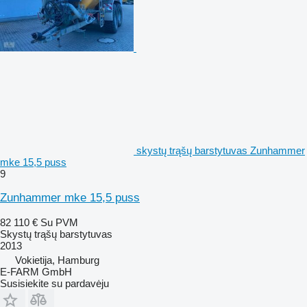
skystų trąšų barstytuvas Zunhammer
mke 15,5 puss
9
Zunhammer mke 15,5 puss
82 110 €
Su PVM
Skystų trąšų barstytuvas
2013
Vokietija, Hamburg
E-FARM GmbH
Susisiekite su pardavėju