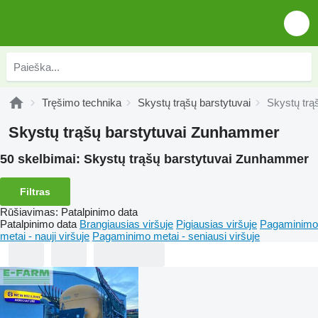
Tręšimo technika
Skystų trąšų barstytuvai
Skystų trą
Skystų trąšų barstytuvai Zunhammer
50 skelbimai:
Skystų trąšų barstytuvai Zunhammer
Filtras
Rūšiavimas
:
Patalpinimo data
Patalpinimo data
Brangiausias viršuje
Pigiausias viršuje
Pagaminimo
metai - nauji viršuje
Pagaminimo metai - seniausi viršuje