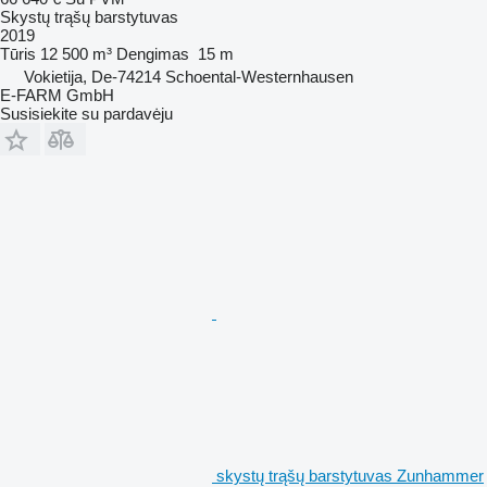
Skystų trąšų barstytuvas
2019
Tūris
12 500 m³
Dengimas
15 m
Vokietija, De-74214 Schoental-Westernhausen
E-FARM GmbH
Susisiekite su pardavėju
skystų trąšų barstytuvas Zunhammer