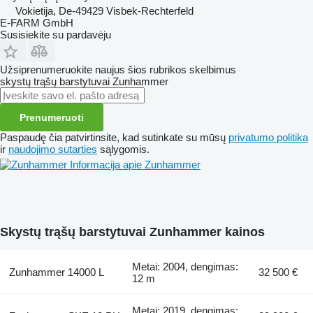
Vokietija, De-49429 Visbek-Rechterfeld
E-FARM GmbH
Susisiekite su pardavėju
Užsiprenumeruokite naujus šios rubrikos skelbimus
skystų trąšų barstytuvai
Zunhammer
Prenumeruoti
Paspaudę čia patvirtinsite, kad sutinkate su mūsų
privatumo politika
ir
naudojimo sutarties
sąlygomis.
Informacija apie Zunhammer
Skystų trąšų barstytuvai Zunhammer kainos
Metai: 2004, dengimas:
Zunhammer 14000 L
32 500 €
12 m
Metai: 2019, dengimas: