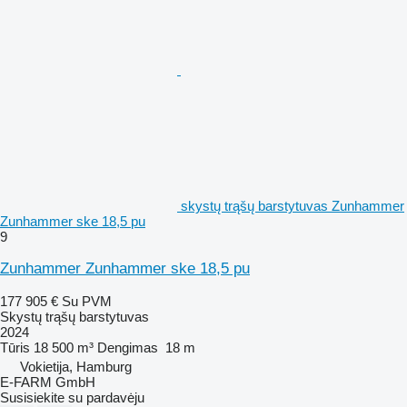
skystų trąšų barstytuvas Zunhammer
Zunhammer ske 18,5 pu
9
Zunhammer Zunhammer ske 18,5 pu
177 905 €
Su PVM
Skystų trąšų barstytuvas
2024
Tūris
18 500 m³
Dengimas
18 m
Vokietija, Hamburg
E-FARM GmbH
Susisiekite su pardavėju