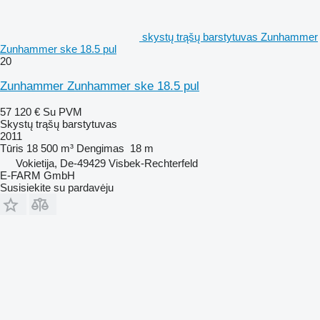
skystų trąšų barstytuvas Zunhammer
Zunhammer ske 18.5 pul
20
Zunhammer Zunhammer ske 18.5 pul
57 120 €
Su PVM
Skystų trąšų barstytuvas
2011
Tūris
18 500 m³
Dengimas
18 m
Vokietija, De-49429 Visbek-Rechterfeld
E-FARM GmbH
Susisiekite su pardavėju