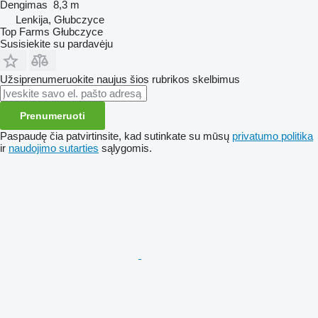
Dengimas
8,3 m
Lenkija, Głubczyce
Top Farms Głubczyce
Susisiekite su pardavėju
Užsiprenumeruokite naujus šios rubrikos skelbimus
Prenumeruoti
Paspaudę čia patvirtinsite, kad sutinkate su mūsų
privatumo politika
ir
naudojimo sutarties
sąlygomis.