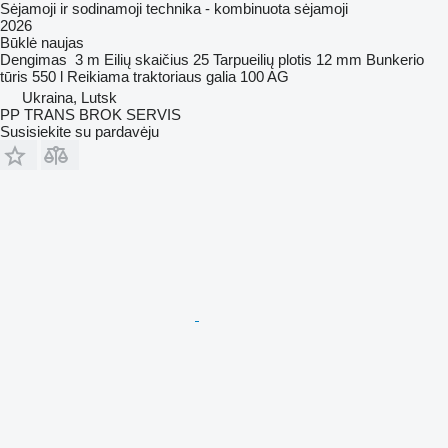
Sėjamoji ir sodinamoji technika - kombinuota sėjamoji
2026
Būklė
naujas
Dengimas
3 m
Eilių skaičius
25
Tarpueilių plotis
12 mm
Bunkerio
tūris
550 l
Reikiama traktoriaus galia
100 AG
Ukraina, Lutsk
PP TRANS BROK SERVIS
Susisiekite su pardavėju