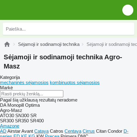
Sėjamoji ir sodinamoji technika
Sėjamoji ir sodinamoji t
Sėjamoji ir sodinamoji technika Agro-
Masz
Kategorija
mechaninės sėjamosios
kombinuotos sėjamosios
Markė
Pagal šią užklausą rezultatų neradome
DA
Monopill
Optima
Agro-Masz
ATO30
SN300
SR
SR300
SR350
SR400
Amazone
AD
Airstar
Avant
Cataya
Catros
Centaya
Cirrus
Citan
Condor
D-
series
ED
KE
KG
KW
Precea
Primera DMC