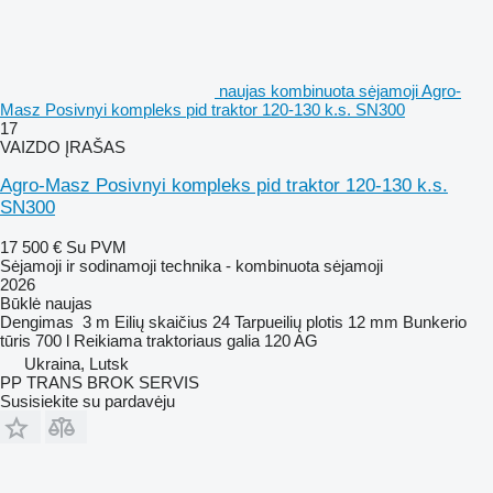
naujas kombinuota sėjamoji Agro-
Masz Posivnyi kompleks pid traktor 120-130 k.s. SN300
17
VAIZDO ĮRAŠAS
Agro-Masz Posivnyi kompleks pid traktor 120-130 k.s.
SN300
17 500 €
Su PVM
Sėjamoji ir sodinamoji technika - kombinuota sėjamoji
2026
Būklė
naujas
Dengimas
3 m
Eilių skaičius
24
Tarpueilių plotis
12 mm
Bunkerio
tūris
700 l
Reikiama traktoriaus galia
120 AG
Ukraina, Lutsk
PP TRANS BROK SERVIS
Susisiekite su pardavėju