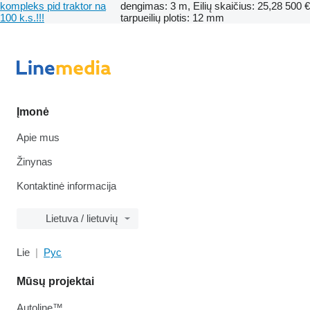
kompleks pid traktor na
dengimas: 3 m, Eilių skaičius: 25,
28 500 €
100 k.s.!!!
tarpueilių plotis: 12 mm
Įmonė
Apie mus
Žinynas
Kontaktinė informacija
Lietuva / lietuvių
Lie
Рус
Mūsų projektai
Autoline™