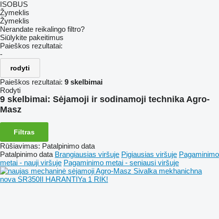
ISOBUS
Žymeklis
Žymeklis
Nerandate reikalingo filtro?
Siūlykite pakeitimus
Paieškos rezultatai:
-
rodyti
Paieškos rezultatai:
9 skelbimai
Rodyti
9 skelbimai:
Sėjamoji ir sodinamoji technika Agro-
Masz
Filtras
Rūšiavimas
:
Patalpinimo data
Patalpinimo data
Brangiausias viršuje
Pigiausias viršuje
Pagaminimo
metai - nauji viršuje
Pagaminimo metai - seniausi viršuje