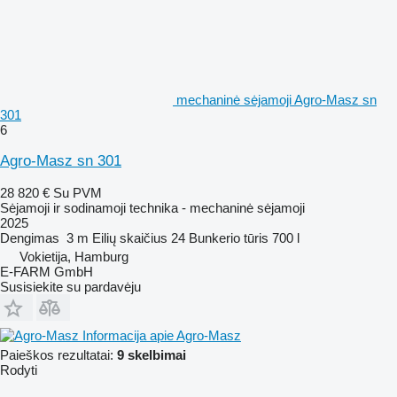
mechaninė sėjamoji Agro-Masz sn
301
6
Agro-Masz sn 301
28 820 €
Su PVM
Sėjamoji ir sodinamoji technika - mechaninė sėjamoji
2025
Dengimas
3 m
Eilių skaičius
24
Bunkerio tūris
700 l
Vokietija, Hamburg
E-FARM GmbH
Susisiekite su pardavėju
Informacija apie Agro-Masz
Paieškos rezultatai:
9 skelbimai
Rodyti