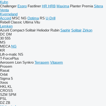
Kuhn
Challenger
Espro
Fastliner
HR
HRB
Maxima
Planter
Premia
Sitera
Venta
Kverneland
Accord
MSC
NG
Optima
RS
U-Drill
Rebell Classic
Ultima
Vitu
Lemken
Azurit
Compact-Solitair
Heliodor
Rubin
Saphir
Solitair
Zirkon
DC
DM
30
555
MS
MECA
NG
KR
Lift-o-matic
NS
T-ForcePlus
Aerosem
Lion
Synkro
Terrasem
Vitasem
Prosem
Rasat
Orbit
Sigma 5
Xeos
HKL
KL
CROSS
SZM
SPM
PSL
DZ
ZB