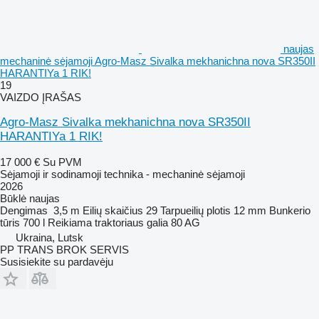
naujas
mechaninė sėjamoji Agro-Masz Sivalka mekhanichna nova SR350II
HARANTIYa 1 RIK!
19
VAIZDO ĮRAŠAS
Agro-Masz Sivalka mekhanichna nova SR350II
HARANTIYa 1 RIK!
17 000 €
Su PVM
Sėjamoji ir sodinamoji technika - mechaninė sėjamoji
2026
Būklė
naujas
Dengimas
3,5 m
Eilių skaičius
29
Tarpueilių plotis
12 mm
Bunkerio
tūris
700 l
Reikiama traktoriaus galia
80 AG
Ukraina, Lutsk
PP TRANS BROK SERVIS
Susisiekite su pardavėju