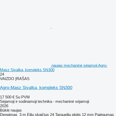
naujas mechaninė sėjamoji Agro-
Masz Sivalka, kompleks SN300
24
VAIZDO ĮRAŠAS
Agro-Masz Sivalka, kompleks SN300
17 500 €
Su PVM
Sėjamoji ir sodinamoji technika - mechaninė sėjamoji
2026
Būklė
naujas
Dengimas
3 m
Eilių skaičius
24
Tarpueilių plotis
12 mm
Pajėgumas