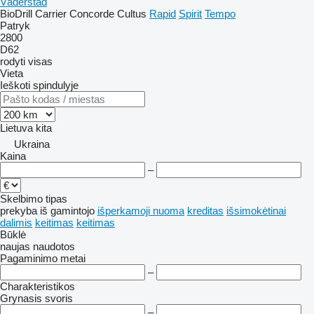
Väderstad
BioDrill
Carrier
Concorde
Cultus
Rapid
Spirit
Tempo
Patryk
2800
D62
rodyti visas
Vieta
Ieškoti spindulyje
Lietuva
kita
Ukraina
Kaina
–
Skelbimo tipas
prekyba
iš gamintojo
išperkamoji nuoma
kreditas
išsimokėtinai
dalimis
keitimas
keitimas
Būklė
naujas
naudotos
Pagaminimo metai
–
Charakteristikos
Grynasis svoris
–