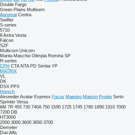
Double
Fargo
Green Plains
Multisem
Aeromat
Centra
Swifter
S-series
5710
8
Astra
Vesta
Falcon
SZF
Multicorn
Unicorn
Manta
Maschio
Olimpia
Romina
SP
R-series
CPH
CTA
NTA
PD
Simba
YP
MATRIX
VL
DK
DSX
PPX
Horsch
Airseeder
Avatar
Express
Focus
Maestro
Maistro
Pronto
Serto
Sprinter
Versa
6M
7R
455
730
740A
750
1590
1725
1745
1780
1890
1910
7000
7200
DB
HT3000
2000
3000
3600
3650
3700
Demeter
Duo Alfa