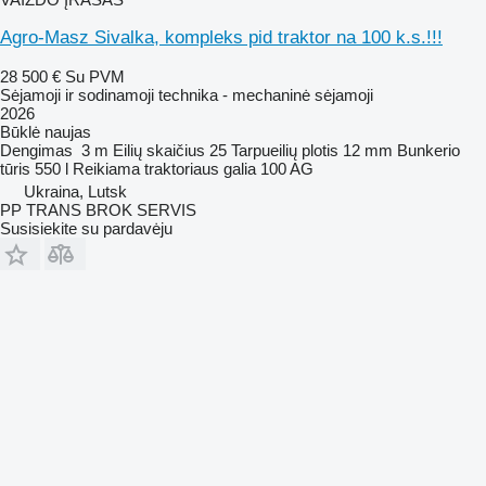
Agro-Masz Sivalka, kompleks pid traktor na 100 k.s.!!!
28 500 €
Su PVM
Sėjamoji ir sodinamoji technika - mechaninė sėjamoji
2026
Būklė
naujas
Dengimas
3 m
Eilių skaičius
25
Tarpueilių plotis
12 mm
Bunkerio
tūris
550 l
Reikiama traktoriaus galia
100 AG
Ukraina, Lutsk
PP TRANS BROK SERVIS
Susisiekite su pardavėju