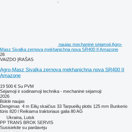
naujas mechaninė sėjamoji Agro-
Masz Sivalka zernova mekhanichna nova SR400 II Amazone
26
VAIZDO ĮRAŠAS
Agro-Masz Sivalka zernova mekhanichna nova SR400 II
Amazone
19 500 €
Su PVM
Sėjamoji ir sodinamoji technika - mechaninė sėjamoji
2026
Būklė
naujas
Dengimas
4 m
Eilių skaičius
33
Tarpueilių plotis
125 mm
Bunkerio
tūris
820 l
Reikiama traktoriaus galia
80 AG
Ukraina, Lutsk
PP TRANS BROK SERVIS
Susisiekite su pardavėju