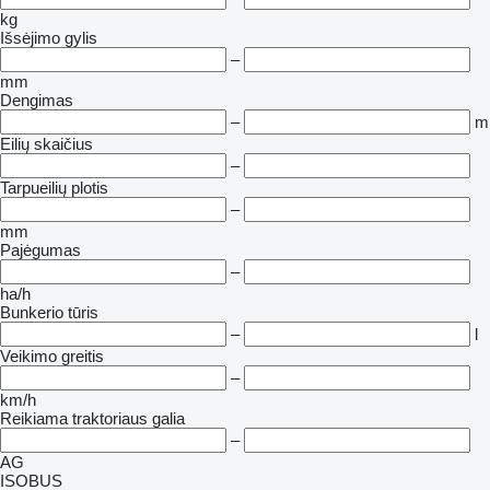
kg
Išsėjimo gylis
–
mm
Dengimas
–
m
Eilių skaičius
–
Tarpueilių plotis
–
mm
Pajėgumas
–
ha/h
Bunkerio tūris
–
l
Veikimo greitis
–
km/h
Reikiama traktoriaus galia
–
AG
ISOBUS