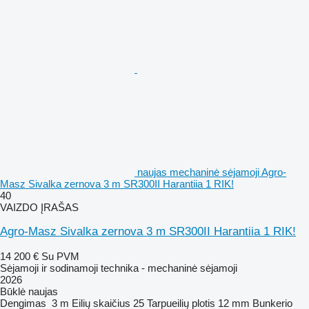
naujas mechaninė sėjamoji Agro-
Masz Sivalka zernova 3 m SR300II Harantiia 1 RIK!
40
VAIZDO ĮRAŠAS
Agro-Masz Sivalka zernova 3 m SR300II Harantiia 1 RIK!
14 200 €
Su PVM
Sėjamoji ir sodinamoji technika - mechaninė sėjamoji
2026
Būklė
naujas
Dengimas
3 m
Eilių skaičius
25
Tarpueilių plotis
12 mm
Bunkerio