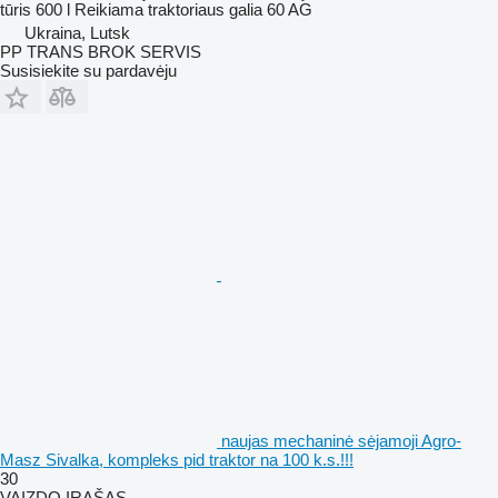
tūris
600 l
Reikiama traktoriaus galia
60 AG
Ukraina, Lutsk
PP TRANS BROK SERVIS
Susisiekite su pardavėju
naujas mechaninė sėjamoji Agro-
Masz Sivalka, kompleks pid traktor na 100 k.s.!!!
30
VAIZDO ĮRAŠAS