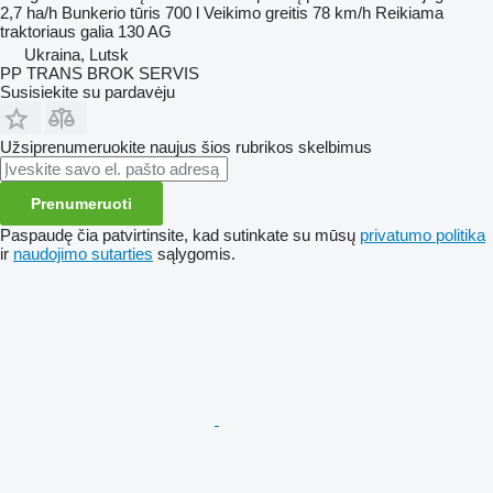
2,7 ha/h
Bunkerio tūris
700 l
Veikimo greitis
78 km/h
Reikiama
traktoriaus galia
130 AG
Ukraina, Lutsk
PP TRANS BROK SERVIS
Susisiekite su pardavėju
Užsiprenumeruokite naujus šios rubrikos skelbimus
Prenumeruoti
Paspaudę čia patvirtinsite, kad sutinkate su mūsų
privatumo politika
ir
naudojimo sutarties
sąlygomis.