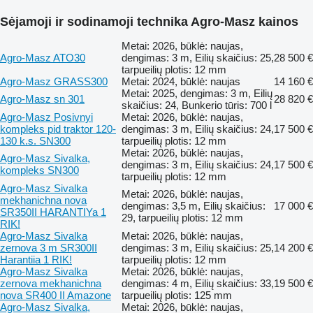
Sėjamoji ir sodinamoji technika Agro-Masz kainos
Metai: 2026, būklė: naujas,
Agro-Masz ATO30
dengimas: 3 m, Eilių skaičius: 25,
28 500 €
tarpueilių plotis: 12 mm
Agro-Masz GRASS300
Metai: 2024, būklė: naujas
14 160 €
Metai: 2025, dengimas: 3 m, Eilių
Agro-Masz sn 301
28 820 €
skaičius: 24, Bunkerio tūris: 700 l
Agro-Masz Posivnyi
Metai: 2026, būklė: naujas,
kompleks pid traktor 120-
dengimas: 3 m, Eilių skaičius: 24,
17 500 €
130 k.s. SN300
tarpueilių plotis: 12 mm
Metai: 2026, būklė: naujas,
Agro-Masz Sivalka,
dengimas: 3 m, Eilių skaičius: 24,
17 500 €
kompleks SN300
tarpueilių plotis: 12 mm
Agro-Masz Sivalka
Metai: 2026, būklė: naujas,
mekhanichna nova
dengimas: 3,5 m, Eilių skaičius:
17 000 €
SR350II HARANTIYa 1
29, tarpueilių plotis: 12 mm
RIK!
Agro-Masz Sivalka
Metai: 2026, būklė: naujas,
zernova 3 m SR300II
dengimas: 3 m, Eilių skaičius: 25,
14 200 €
Harantiia 1 RIK!
tarpueilių plotis: 12 mm
Agro-Masz Sivalka
Metai: 2026, būklė: naujas,
zernova mekhanichna
dengimas: 4 m, Eilių skaičius: 33,
19 500 €
nova SR400 II Amazone
tarpueilių plotis: 125 mm
Agro-Masz Sivalka,
Metai: 2026, būklė: naujas,