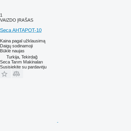
1
VAIZDO ĮRAŠAS
Seca AHTAPOT-10
Kaina pagal užklausimą
Daigų sodinamoji
Būklė
naujas
Turkija, Tekirdağ
Seca Tarım Maki̇naları
Susisiekite su pardavėju