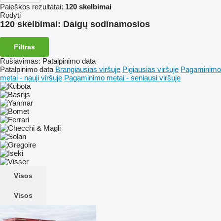
Paieškos rezultatai:
120 skelbimai
Rodyti
120 skelbimai:
Daigų sodinamosios
Filtras
Rūšiavimas
:
Patalpinimo data
Patalpinimo data
Brangiausias viršuje
Pigiausias viršuje
Pagaminimo
metai - nauji viršuje
Pagaminimo metai - seniausi viršuje
Visos
Visos