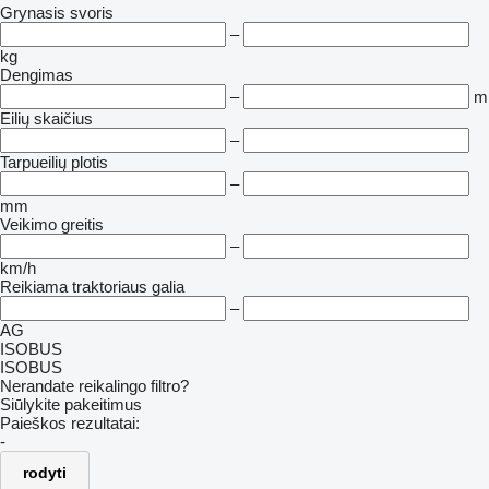
Grynasis svoris
–
kg
Dengimas
–
m
Eilių skaičius
–
Tarpueilių plotis
–
mm
Veikimo greitis
–
km/h
Reikiama traktoriaus galia
–
AG
ISOBUS
ISOBUS
Nerandate reikalingo filtro?
Siūlykite pakeitimus
Paieškos rezultatai:
-
rodyti