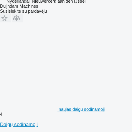
Nyderlandai, Nieuwerkerk aan den IJssel
Duijndam Machines
Susisiekite su pardavėju
naujas daigų sodinamoji
4
Daigų sodinamoji