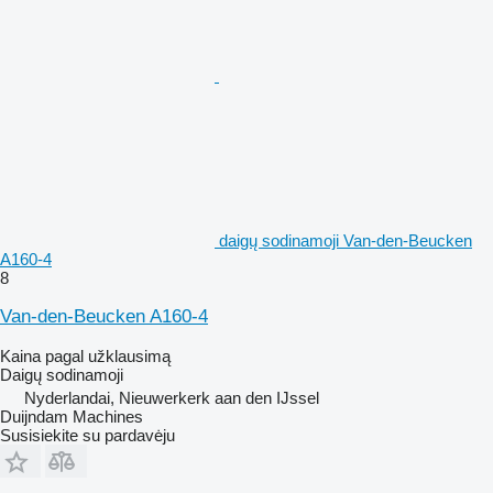
daigų sodinamoji Van-den-Beucken
A160-4
8
Van-den-Beucken A160-4
Kaina pagal užklausimą
Daigų sodinamoji
Nyderlandai, Nieuwerkerk aan den IJssel
Duijndam Machines
Susisiekite su pardavėju