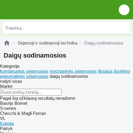
Sėjamoji ir sodinamoji technika
Daigų sodinamosios
Daigų sodinamosios
Kategorija
kombinuotos sėjamosios
mechaninės sėjamosios
tikslaus išsėjimo
pneumatinės sėjamosios
daigų sodinamosios
rodyti visas
Markė
Pagal šią užklausą rezultatų neradome
Basrijs
Bomet
S-series
Checchi & Magli
Ferrari
VL
Kubota
Patryk