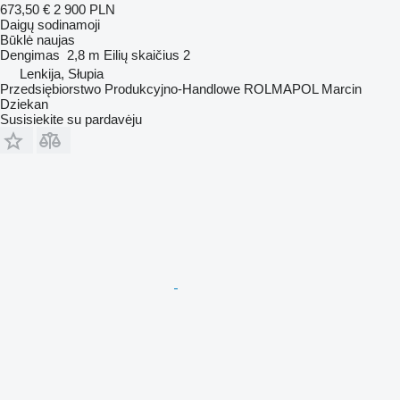
673,50 €
2 900 PLN
Daigų sodinamoji
Būklė
naujas
Dengimas
2,8 m
Eilių skaičius
2
Lenkija, Słupia
Przedsiębiorstwo Produkcyjno-Handlowe ROLMAPOL Marcin
Dziekan
Susisiekite su pardavėju