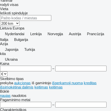
Yanmar
rodyti visas
Vieta
Ieškoti spindulyje
Lietuva
Europa
Nyderlandai
Lenkija
Norvegija
Austrija
Prancūzija
Italija
Bulgarija
Azija
Japonija
Turkija
kita
Ukraina
Kaina
–
Skelbimo tipas
prekyba
aukcionas
iš gamintojo
išperkamoji nuoma
kreditas
išsimokėtinai dalimis
keitimas
keitimas
Būklė
naujas
naudotos
Pagaminimo metai
–
Charakteristikos