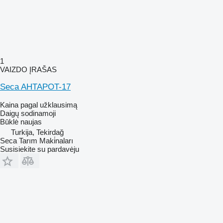
1
VAIZDO ĮRAŠAS
Seca AHTAPOT-17
Kaina pagal užklausimą
Daigų sodinamoji
Būklė
naujas
Turkija, Tekirdağ
Seca Tarım Maki̇naları
Susisiekite su pardavėju