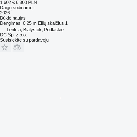
1 602 €
6 900 PLN
Daigų sodinamoji
2026
Būklė
naujas
Dengimas
0,25 m
Eilių skaičius
1
Lenkija, Bialystok, Podlaskie
DC Sp. z o.o.
Susisiekite su pardavėju