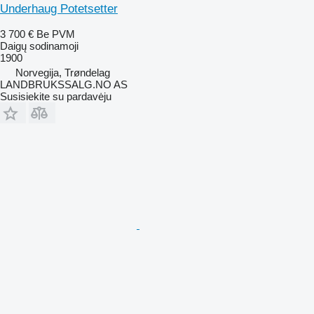
Underhaug Potetsetter
3 700 €
Be PVM
Daigų sodinamoji
1900
Norvegija, Trøndelag
LANDBRUKSSALG.NO AS
Susisiekite su pardavėju