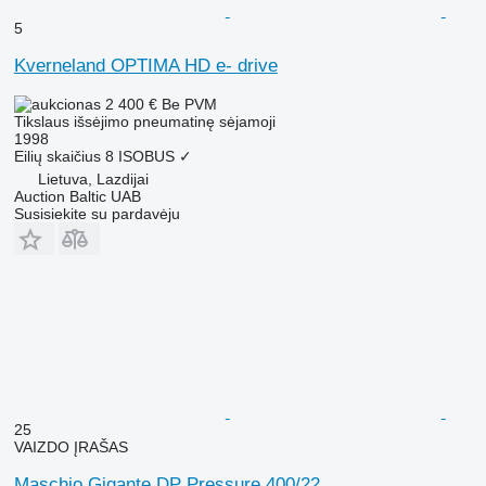
5
Kverneland OPTIMA HD e- drive
2 400 €
Be PVM
Tikslaus išsėjimo pneumatinę sėjamoji
1998
Eilių skaičius
8
ISOBUS
✓
Lietuva, Lazdijai
Auction Baltic UAB
Susisiekite su pardavėju
25
VAIZDO ĮRAŠAS
Maschio Gigante DP Pressure 400/22