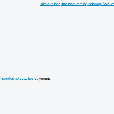
tikslaus išsėjimo pneumatinę sėjamoji Solà V
r
naudojimo sutarties
sąlygomis.