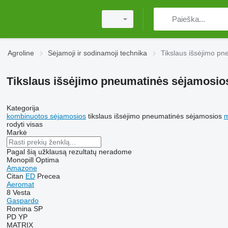
Agroline
Sėjamoji ir sodinamoji technika
Tikslaus išsėjimo p
Tikslaus išsėjimo pneumatinės sėjamosio
Kategorija
kombinuotos sėjamosios
tikslaus išsėjimo pneumatinės sėjamosios
m
rodyti visas
Markė
Pagal šią užklausą rezultatų neradome
Monopill
Optima
Amazone
Citan
ED
Precea
Aeromat
8
Vesta
Gaspardo
Romina
SP
PD
YP
MATRIX