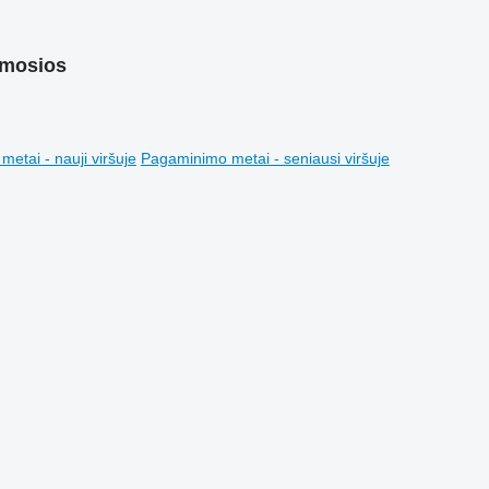
amosios
etai - nauji viršuje
Pagaminimo metai - seniausi viršuje