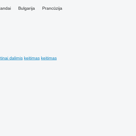
landai
Bulgarija
Prancūzija
tinai dalimis
keitimas
keitimas