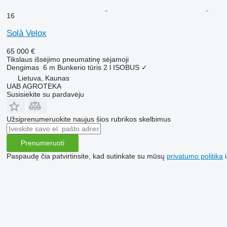
16
Solà Velox
65 000 €
Tikslaus išsėjimo pneumatinę sėjamoji
Dengimas
6 m
Bunkerio tūris
2 l
ISOBUS
✓
Lietuva, Kaunas
UAB AGROTEKA
Susisiekite su pardavėju
Užsiprenumeruokite naujus šios rubrikos skelbimus
Prenumeruoti
Paspaudę čia patvirtinsite, kad sutinkate su mūsų
privatumo politika
i