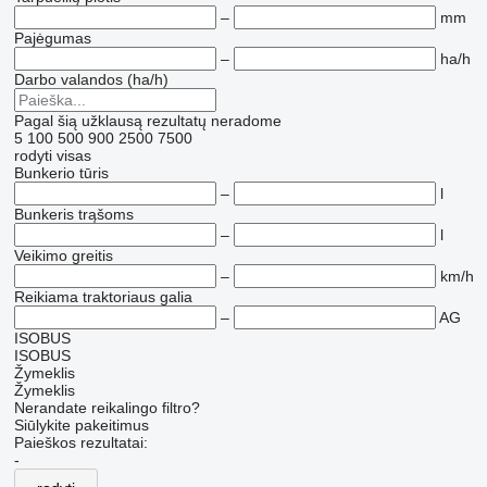
–
mm
Pajėgumas
–
ha/h
Darbo valandos (ha/h)
Pagal šią užklausą rezultatų neradome
5
100
500
900
2500
7500
rodyti visas
Bunkerio tūris
–
l
Bunkeris trąšoms
–
l
Veikimo greitis
–
km/h
Reikiama traktoriaus galia
–
AG
ISOBUS
ISOBUS
Žymeklis
Žymeklis
Nerandate reikalingo filtro?
Siūlykite pakeitimus
Paieškos rezultatai:
-