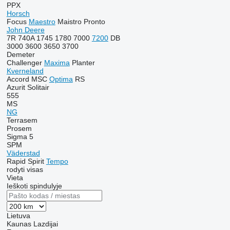
PPX
Horsch
Focus
Maestro
Maistro
Pronto
John Deere
7R
740A
1745
1780
7000
7200
DB
3000
3600
3650
3700
Demeter
Challenger
Maxima
Planter
Kverneland
Accord
MSC
Optima
RS
Azurit
Solitair
555
MS
NG
Terrasem
Prosem
Sigma 5
SPM
Väderstad
Rapid
Spirit
Tempo
rodyti visas
Vieta
Ieškoti spindulyje
Lietuva
Kaunas
Lazdijai