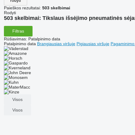
rodyti
Paieškos rezultatai:
503 skelbimai
Rodyti
503 skelbimai:
Tikslaus išsėjimo pneumatinės sėj
Filtras
Rūšiavimas
:
Patalpinimo data
Patalpinimo data
Brangiausias viršuje
Pigiausias viršuje
Pagaminimo m
Visos
Visos