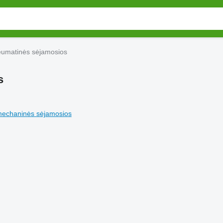
neumatinės sėjamosios
s
echaninės sėjamosios