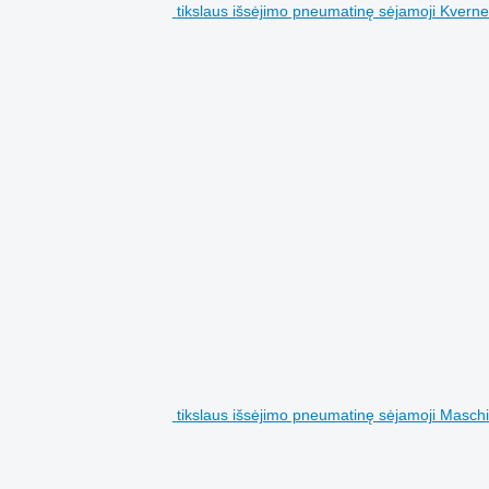
tikslaus išsėjimo pneumatinę sėjamoji Kver
tikslaus išsėjimo pneumatinę sėjamoji Masc