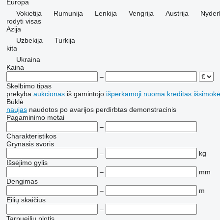
Europa
Vokietija
Rumunija
Lenkija
Vengrija
Austrija
Nyder
rodyti visas
Azija
Uzbekija
Turkija
kita
Ukraina
Kaina
–
Skelbimo tipas
prekyba
aukcionas
iš gamintojo
išperkamoji nuoma
kreditas
išsimokė
Būklė
naujas
naudotos
po avarijos
perdirbtas
demonstracinis
Pagaminimo metai
–
Charakteristikos
Grynasis svoris
–
kg
Išsėjimo gylis
–
mm
Dengimas
–
m
Eilių skaičius
–
Tarpueilių plotis