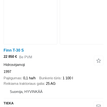
Finn T-30 S
22 850 €
Be PVM
Hidrosėjamoji
1997
Pajėgumas
0,1 ha/h
Bunkerio tūris
1 100 l
Reikiama traktoriaus galia
25 AG
Suomija, HYVINKÄÄ
TIEKA