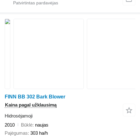
FINN BB 302 Bark Blower
Kaina pagal užklausimą
Hidrosėjamoji
2010
Būklė
naujas
Pajėgumas
303 ha/h