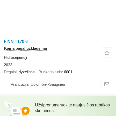
FINN T170 6
Kaina pagal užklausimą
Hidrosėjamoji
2023
Degalai
dyzelinas
Bunkerio tūris
600 l
Prancūzija, Colombier-Saugnieu
Užsiprenumeruokite naujus šios rubrikos
skelbimus