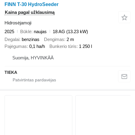
FINN T-30 HydroSeeder
Kaina pagal užklausimą
Hidrosėjamoji
2025
Būklė
naujas
18 AG (13.23 kW)
Degalai
benzinas
Dengimas
2 m
Pajėgumas
0,1 ha/h
Bunkerio tūris
1 250 l
Suomija, HYVINKÄÄ
TIEKA