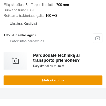
Eilių skaičius
8
Tarpueilių plotis
700 mm
Bunkerio tūris
105 l
Reikiama traktoriaus galia
160 AG
Ukraina, Kustivtsi
TOV «Enselko agro»
Parduodate techniką ar
transporto priemones?
Darykite tai su mumis!
Įdėti skelbimą