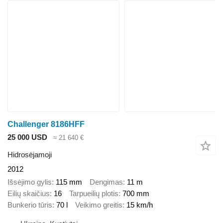
Challenger 8186HFF
25 000 USD
≈ 21 640 €
Hidrosėjamoji
2012
Išsėjimo gylis
115 mm
Dengimas
11 m
Eilių skaičius
16
Tarpueilių plotis
700 mm
Bunkerio tūris
70 l
Veikimo greitis
15 km/h