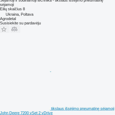
Sėjamoji ir sodinamoji technika - tikslaus išsėjimo pneumatinę
sėjamoji
Eilių skaičius
8
Ukraina, Poltava
Agrodetal
Susisiekite su pardavėju
tikslaus išsėjimo pneumatinę sėjamoji
John Deere 7200 vSet 2 vDrive