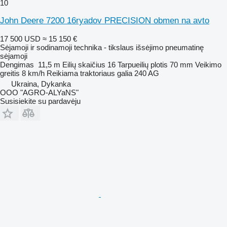
10
John Deere 7200 16ryadov PRECISION obmen na avto
17 500 USD
≈ 15 150 €
Sėjamoji ir sodinamoji technika - tikslaus išsėjimo pneumatinę
sėjamoji
Dengimas
11,5 m
Eilių skaičius
16
Tarpueilių plotis
70 mm
Veikimo
greitis
8 km/h
Reikiama traktoriaus galia
240 AG
Ukraina, Dykanka
OOO "AGRO-ALYaNS"
Susisiekite su pardavėju