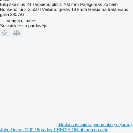
Eilių skaičius
24
Tarpueilių plotis
700 mm
Pajėgumas
25 ha/h
Bunkerio tūris
3 500 l
Veikimo greitis
19 km/h
Reikiama traktoriaus
galia
380 AG
Vengrija, Inárcs
Susisiekite su pardavėju
tikslaus išsėjimo pneumatinę sėjamoji
John Deere 7200 16ryadov PRECISION obmen na avto