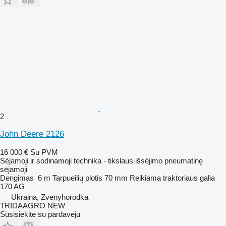
2
John Deere 2126
16 000 €
Su PVM
Sėjamoji ir sodinamoji technika - tikslaus išsėjimo pneumatinę
sėjamoji
Dengimas
6 m
Tarpueilių plotis
70 mm
Reikiama traktoriaus galia
170 AG
Ukraina, Zvenyhorodka
TRIDAAGRO NEW
Susisiekite su pardavėju