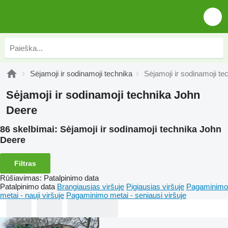
Sėjamoji ir sodinamoji technika
Sėjamoji ir sodinamoji t
Sėjamoji ir sodinamoji technika John
Deere
86 skelbimai:
Sėjamoji ir sodinamoji technika John
Deere
Filtras
Rūšiavimas
:
Patalpinimo data
Patalpinimo data
Brangiausias viršuje
Pigiausias viršuje
Pagaminimo
metai - nauji viršuje
Pagaminimo metai - seniausi viršuje