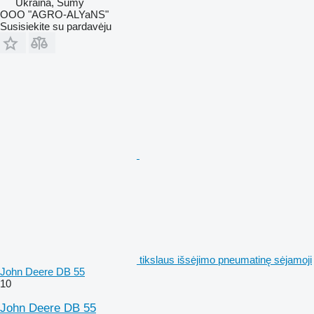
Ukraina, Sumy
OOO "AGRO-ALYaNS"
Susisiekite su pardavėju
tikslaus išsėjimo pneumatinę sėjamoji
John Deere DB 55
10
John Deere DB 55