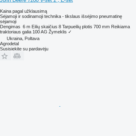
John Deere 7200 V-set 2 , E-set
Kaina pagal užklausimą
Sėjamoji ir sodinamoji technika - tikslaus išsėjimo pneumatinę
sėjamoji
Dengimas
6 m
Eilių skaičius
8
Tarpueilių plotis
700 mm
Reikiama
traktoriaus galia
100 AG
Žymeklis
✓
Ukraina, Poltava
Agrodetal
Susisiekite su pardavėju