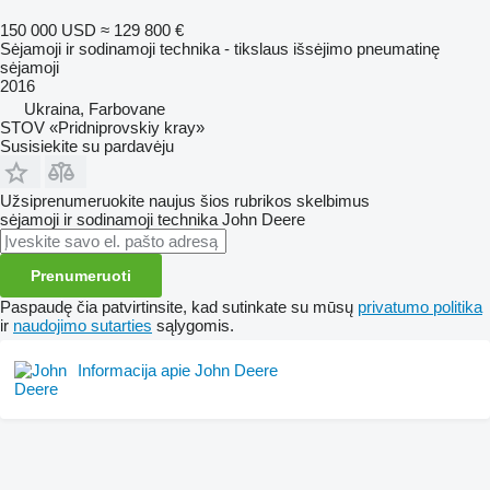
150 000 USD
≈ 129 800 €
Sėjamoji ir sodinamoji technika - tikslaus išsėjimo pneumatinę
sėjamoji
2016
Ukraina, Farbovane
STOV «Pridniprovskiy kray»
Susisiekite su pardavėju
Užsiprenumeruokite naujus šios rubrikos skelbimus
sėjamoji ir sodinamoji technika
John Deere
Prenumeruoti
Paspaudę čia patvirtinsite, kad sutinkate su mūsų
privatumo politika
ir
naudojimo sutarties
sąlygomis.
Informacija apie John Deere