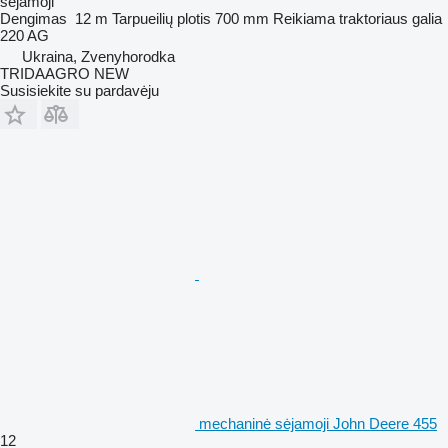
sėjamoji
Dengimas
12 m
Tarpueilių plotis
700 mm
Reikiama traktoriaus galia
220 AG
Ukraina, Zvenyhorodka
TRIDAAGRO NEW
Susisiekite su pardavėju
mechaninė sėjamoji John Deere 455
12