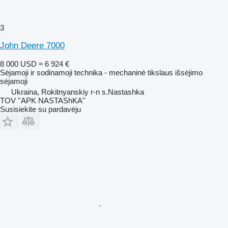
3
John Deere 7000
8 000 USD
≈ 6 924 €
Sėjamoji ir sodinamoji technika - mechaninė tikslaus išsėjimo
sėjamoji
Ukraina, Rokitnyanskiy r-n s.Nastashka
TOV ''APK NASTAShKA''
Susisiekite su pardavėju