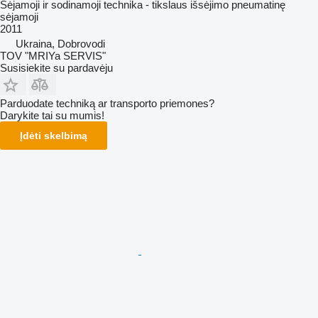
Sėjamoji ir sodinamoji technika - tikslaus išsėjimo pneumatinę
sėjamoji
2011
Ukraina, Dobrovodi
TOV "MRIYa SERVIS"
Susisiekite su pardavėju
Parduodate techniką ar transporto priemones?
Darykite tai su mumis!
Įdėti skelbimą