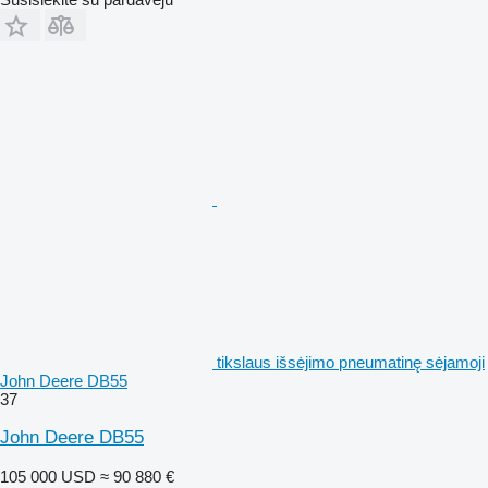
tikslaus išsėjimo pneumatinę sėjamoji
John Deere DB55
37
John Deere DB55
105 000 USD
≈ 90 880 €