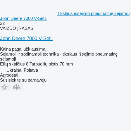
tikslaus išsėjimo pneumatinę sėjamoji
John Deere 7000 V-Set1
22
VAIZDO ĮRAŠAS
John Deere 7000 V-Set1
Kaina pagal užklausimą
Sėjamoji ir sodinamoji technika - tikslaus išsėjimo pneumatinę
sėjamoji
Eilių skaičius
8
Tarpueilių plotis
70 mm
Ukraina, Poltava
Agrodetal
Susisiekite su pardavėju