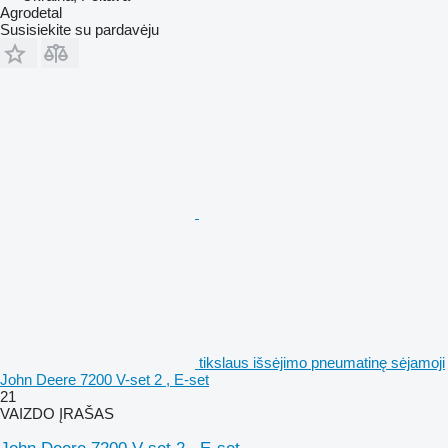
Agrodetal
Susisiekite su pardavėju
tikslaus išsėjimo pneumatinę sėjamoji
John Deere 7200 V-set 2 , E-set
21
VAIZDO ĮRAŠAS