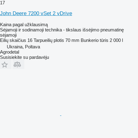
17
John Deere 7200 vSet 2 vDrive
Kaina pagal užklausimą
Sėjamoji ir sodinamoji technika - tikslaus išsėjimo pneumatinę
sėjamoji
Eilių skaičius
16
Tarpueilių plotis
70 mm
Bunkerio tūris
2 000 l
Ukraina, Poltava
Agrodetal
Susisiekite su pardavėju