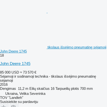
tikslaus išsėjimo pneumatinę sėjamoji
John Deere 1745
18
John Deere 1745
85 000 USD
≈ 73 570 €
Sėjamoji ir sodinamoji technika - tikslaus išsėjimo pneumatinę
sėjamoji
2016
Dengimas
11,2 m
Eilių skaičius
16
Tarpueilių plotis
700 mm
Ukraina, Velika Severinka
TOV "Landteh"
Susisiekite su pardavėju