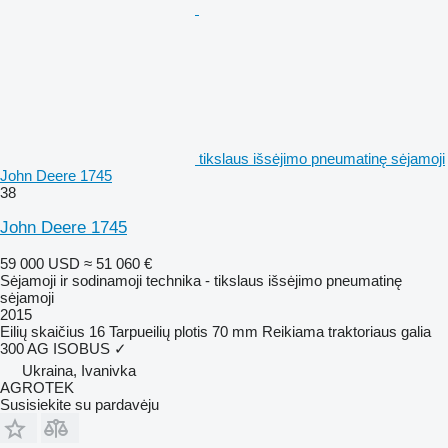
tikslaus išsėjimo pneumatinę sėjamoji
John Deere 1745
38
John Deere 1745
59 000 USD
≈ 51 060 €
Sėjamoji ir sodinamoji technika - tikslaus išsėjimo pneumatinę
sėjamoji
2015
Eilių skaičius
16
Tarpueilių plotis
70 mm
Reikiama traktoriaus galia
300 AG
ISOBUS
✓
Ukraina, Ivanivka
AGROTEK
Susisiekite su pardavėju