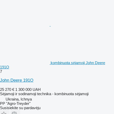
kombinuota sėjamoji John Deere
191O
7
John Deere 191O
25 270 €
1 300 000 UAH
Sėjamoji ir sodinamoji technika - kombinuota sėjamoji
Ukraina, Ichnya
PP "Agro-Treyder"
Susisiekite su pardavėju