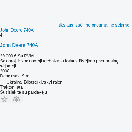
tikslaus išsėjimo pneumatinę sėjamoji
John Deere 740A
4
John Deere 740A
29 000 €
Su PVM
Sėjamoji ir sodinamoji technika - tikslaus išsėjimo pneumatinę
sėjamoji
2008
Dengimas
9 m
Ukraina, Bilotserkivskyi raion
TraktorHata
Susisiekite su pardavėju