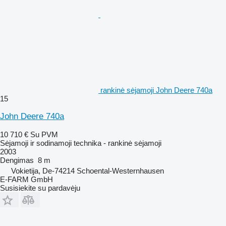
rankinė sėjamoji John Deere 740a
15
John Deere 740a
10 710 €
Su PVM
Sėjamoji ir sodinamoji technika - rankinė sėjamoji
2003
Dengimas
8 m
Vokietija, De-74214 Schoental-Westernhausen
E-FARM GmbH
Susisiekite su pardavėju