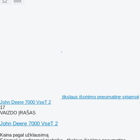
tikslaus išsėjimo pneumatinę sėjamoji
John Deere 7000 VseT 2
17
VAIZDO ĮRAŠAS
John Deere 7000 VseT 2
Kaina pagal užklausimą