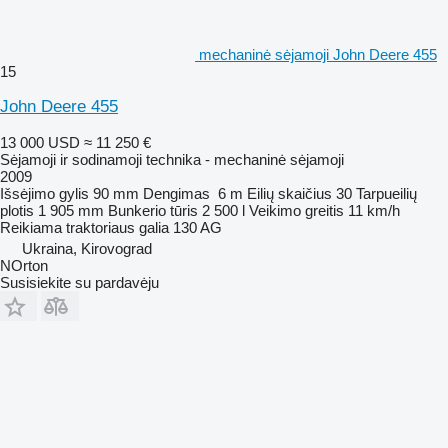
mechaninė sėjamoji John Deere 455
15
John Deere 455
13 000 USD
≈ 11 250 €
Sėjamoji ir sodinamoji technika - mechaninė sėjamoji
2009
Išsėjimo gylis
90 mm
Dengimas
6 m
Eilių skaičius
30
Tarpueilių
plotis
1 905 mm
Bunkerio tūris
2 500 l
Veikimo greitis
11 km/h
Reikiama traktoriaus galia
130 AG
Ukraina, Kirovograd
NOrton
Susisiekite su pardavėju