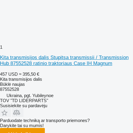
1
Kita transmisijos dalis Stupitsa transmissii / Transmission
Hub 87552528 ratinio traktoriaus Case IH Magnum
457 USD
≈ 395,50 €
Kita transmisijos dalis
Būklė
naujas
87552528
Ukraina, pgt. Yubileynoe
TOV "TD LIDERPARTS"
Susisiekite su pardavėju
Parduodate techniką ar transporto priemones?
Darykite tai su mumis!