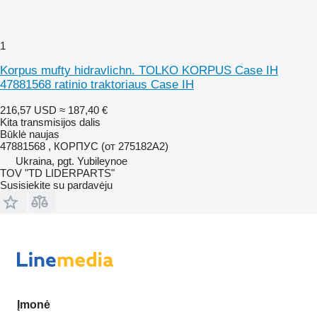
1
Korpus mufty hidravlichn. TOLKO KORPUS Case IH
47881568 ratinio traktoriaus Case IH
216,57 USD
≈ 187,40 €
Kita transmisijos dalis
Būklė
naujas
47881568 , КОРПУС (от 275182A2)
Ukraina, pgt. Yubileynoe
TOV "TD LIDERPARTS"
Susisiekite su pardavėju
Įmonė