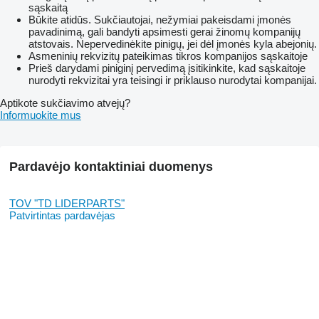
sąskaitą
Būkite atidūs. Sukčiautojai, nežymiai pakeisdami įmonės
pavadinimą, gali bandyti apsimesti gerai žinomų kompanijų
atstovais. Nepervedinėkite pinigų, jei dėl įmonės kyla abejonių.
Asmeninių rekvizitų pateikimas tikros kompanijos sąskaitoje
Prieš darydami piniginį pervedimą įsitikinkite, kad sąskaitoje
nurodyti rekvizitai yra teisingi ir priklauso nurodytai kompanijai.
Aptikote sukčiavimo atvejų?
Informuokite mus
Pardavėjo kontaktiniai duomenys
TOV "TD LIDERPARTS"
Patvirtintas pardavėjas