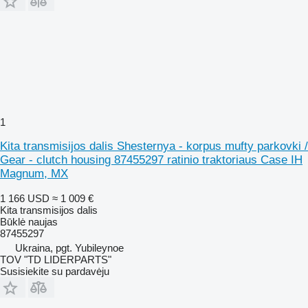
1
Kita transmisijos dalis Shesternya - korpus mufty parkovki /
Gear - clutch housing 87455297 ratinio traktoriaus Case IH
Magnum, MX
1 166 USD
≈ 1 009 €
Kita transmisijos dalis
Būklė
naujas
87455297
Ukraina, pgt. Yubileynoe
TOV "TD LIDERPARTS"
Susisiekite su pardavėju