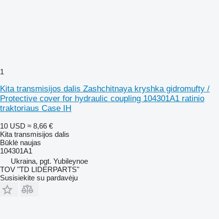
1
Kita transmisijos dalis Zashchitnaya kryshka gidromufty /
Protective cover for hydraulic coupling 104301A1 ratinio
traktoriaus Case IH
10 USD
≈ 8,66 €
Kita transmisijos dalis
Būklė
naujas
104301A1
Ukraina, pgt. Yubileynoe
TOV "TD LIDERPARTS"
Susisiekite su pardavėju