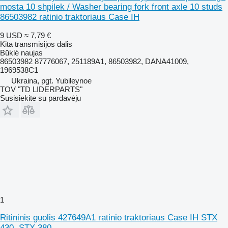
mosta 10 shpilek / Washer bearing fork front axle 10 studs
86503982 ratinio traktoriaus Case IH
9 USD
≈ 7,79 €
Kita transmisijos dalis
Būklė
naujas
86503982 87776067, 251189A1, 86503982, DANA41009,
1969538C1
Ukraina, pgt. Yubileynoe
TOV "TD LIDERPARTS"
Susisiekite su pardavėju
1
Ritininis guolis 427649A1 ratinio traktoriaus Case IH STX
430, STX 380