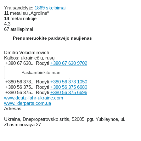
Yra sandėlyje:
1869 skelbimai
11
metai su „Agroline“
14
metai rinkoje
4.3
67 atsiliepimai
Prenumeruokite pardavėjo naujienas
Dmitro Volodimirovich
Kalbos:
ukrainiečių, rusų
+380 67 630...
Rodyti
+380 67 630 9702
Paskambinkite man
+380 56 373...
Rodyti
+380 56 373 1050
+380 56 375...
Rodyti
+380 56 375 6680
+380 56 375...
Rodyti
+380 56 375 6696
www.deutz-fahr-ukraine.com
www.liderparts.com.ua
Adresas
Ukraina, Dnepropetrovsko sritis, 52005, pgt. Yubileynoe, ul.
Zhasminovaya 27