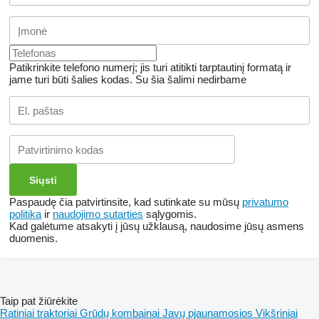
Patikrinkite telefono numerį; jis turi atitikti tarptautinį formatą ir
jame turi būti šalies kodas.
Su šia šalimi nedirbame
Paspaudę čia patvirtinsite, kad sutinkate su mūsų
privatumo
politika
ir
naudojimo sutarties
sąlygomis.
Kad galėtume atsakyti į jūsų užklausą, naudosime jūsų asmens
duomenis.
Taip pat žiūrėkite
Ratiniai traktoriai
Grūdų kombainai
Javų pjaunamosios
Vikšriniai