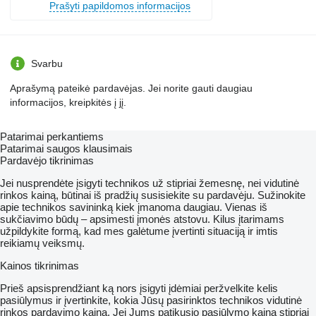
Prašyti papildomos informacijos
Svarbu
Aprašymą pateikė pardavėjas. Jei norite gauti daugiau
informacijos, kreipkitės į jį.
Patarimai perkantiems
Patarimai saugos klausimais
Pardavėjo tikrinimas
Jei nusprendėte įsigyti technikos už stipriai žemesnę, nei vidutinė
rinkos kainą, būtinai iš pradžių susisiekite su pardavėju. Sužinokite
apie technikos savininką kiek įmanoma daugiau. Vienas iš
sukčiavimo būdų – apsimesti įmonės atstovu. Kilus įtarimams
užpildykite formą, kad mes galėtume įvertinti situaciją ir imtis
reikiamų veiksmų.
Kainos tikrinimas
Prieš apsisprendžiant ką nors įsigyti įdėmiai peržvelkite kelis
pasiūlymus ir įvertinkite, kokia Jūsų pasirinktos technikos vidutinė
rinkos pardavimo kaina. Jei Jums patikusio pasiūlymo kaina stipriai