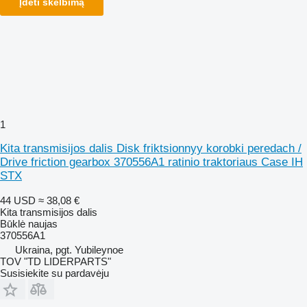
Įdėti skelbimą
1
Kita transmisijos dalis Disk friktsionnyy korobki peredach /
Drive friction gearbox 370556A1 ratinio traktoriaus Case IH
STX
44 USD
≈ 38,08 €
Kita transmisijos dalis
Būklė
naujas
370556A1
Ukraina, pgt. Yubileynoe
TOV "TD LIDERPARTS"
Susisiekite su pardavėju