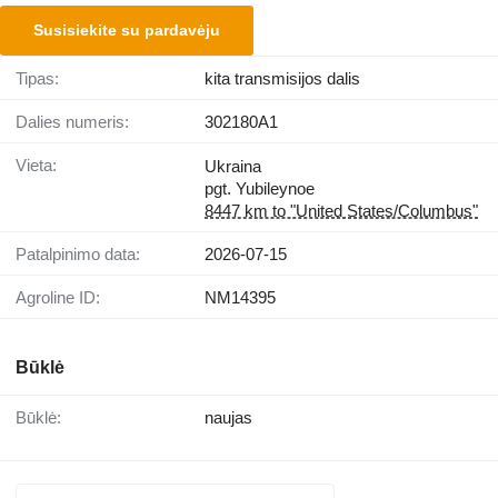
Susisiekite su pardavėju
Tipas:
kita transmisijos dalis
Dalies numeris:
302180A1
Vieta:
Ukraina
pgt. Yubileynoe
8447 km to "United States/Columbus"
Patalpinimo data:
2026-07-15
Agroline ID:
NM14395
Būklė
Būklė:
naujas