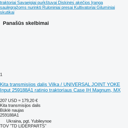
traktoriai
Savaeigiai purkštuvai
Diskinės akėčios
Įranga
saulėgrąžoms nurinkti
Ruloniniai presai
Kultivatoriai
Giluminiai
skutikai
Panašūs skelbimai
1
Kita transmisijos dalis Vilka / UNIVERSAL JOINT YOKE
Input 259188A1 ratinio traktoriaus Case IH Magnum, MX
207 USD
≈ 179,20 €
Kita transmisijos dalis
Būklė
naujas
259188A1
Ukraina, pgt. Yubileynoe
TOV "TD LIDERPARTS"