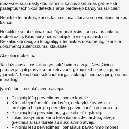
mažesnė, susimąstykite. Esminis kainos skirtumas gali reikšti
paslėptus technikos defektus arba pardavėjo bandymą sukčiauti.
Nepirkite technikos, kurios kaina stipriai skiriasi nuo vidutinės rinkos
kainos.
Nesutikite su abejotinais pasiūlymais keistis įranga ar iš anksto
mokėti už ją. Kilus abejonėms nebijokite viską išsiaiškinti.
Reikalaukite daugiau fotografijų ir technikos dokumentų, tikrinkite
dokumentų autentiškumą, klauskite.
Abejotini mokėjimai
Tai dažniausiai pasitaikantys sukčiavimo atvejai. Nesąžiningi
pardavėjai gali prašyti sumokėti avansą, kaip technikos įsigijimo
„garantą“. Tokiu būdų sukčiautojai gali sukaupti nemažą pinigų sumą
ir pradingti.
Įvairūs šio tipo sukčiavimo atvejai:
Piniginių lėšų pervedimas į banko kortelę.
Kilus abejonėms dėl pardavėjo, nedarykite avansinių
mokėjimų be pinigų pervedimą patvirtinančių dokumentų.
Piniginių lėšų pervedimas į „patikėtinio“ sąskaitą.
Tokie prašymai iš karto kelia įtarimų, Jei tai Jūsų atvejis,
greičiausiai susidūrėte su sukčiavimo atveju.
Piniginių lėšų pervedimas į panašaus pavadinimo įmonės