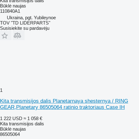
Kita transmisijos dalis
Būklė
naujas
110840A1
Ukraina, pgt. Yubileynoe
TOV "TD LIDERPARTS"
Susisiekite su pardavėju
1
Kita transmisijos dalis Planetarnaya shesternya / RING
GEAR,Planetary 86505064 ratinio traktoriaus Case IH
1 222 USD
≈ 1 058 €
Kita transmisijos dalis
Būklė
naujas
86505064