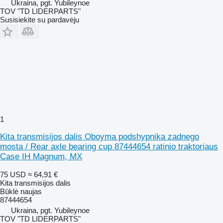
Ukraina, pgt. Yubileynoe
TOV "TD LIDERPARTS"
Susisiekite su pardavėju
1
Kita transmisijos dalis Oboyma podshypnika zadnego
mosta / Rear axle bearing cup 87444654 ratinio traktoriaus
Case IH Magnum, MX
75 USD
≈ 64,91 €
Kita transmisijos dalis
Būklė
naujas
87444654
Ukraina, pgt. Yubileynoe
TOV "TD LIDERPARTS"