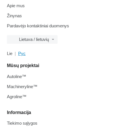
Apie mus
Žinynas
Pardavėjo kontaktiniai duomenys
Lietuva / lietuvių
Lie
Рус
Mūsų projektai
Autoline™
Machineryline™
Agroline™
Informacija
Tiekimo sąlygos