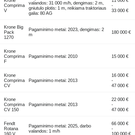
Krone
11 000 €
valandos: 31 000 m/h, dengimas: 2 m,
Comprima
-
gniutulo plotis: 1 m, reikiama traktoriaus
V
33 000 €
galia: 80 AG
Krone Big
Pagaminimo metai: 2023, dengimas: 2
Pack
180 000 €
m
1270
Krone
Comprima
Pagaminimo metai: 2010
15 000 €
F
Krone
16 000 €
Comprima
Pagaminimo metai: 2013
-
CV
47 000 €
Krone
22 000 €
Comprima
Pagaminimo metai: 2013
-
CV 150
47 000 €
Fendt
66 000 €
Pagaminimo metai: 2025, darbo
Rotana
-
valandos: 1 m/h
160 V
100 000 €