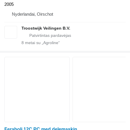
2005
Nyderlandai, Oirschot
Troostwijk Veilingen B.V.
8
metai su „Agroline“
Feraboli 12C PC med delemaskin