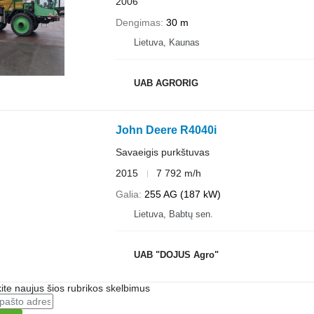
2006
Dengimas
30 m
Lietuva, Kaunas
UAB AGRORIG
John Deere R4040i
Savaeigis purkštuvas
2015
7 792 m/h
Galia
255 AG (187 kW)
Lietuva, Babtų sen.
UAB "DOJUS Agro"
te naujus šios rubrikos skelbimus