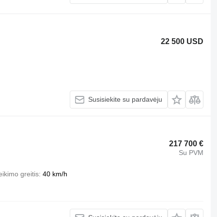
22 500 USD
Susisiekite su pardavėju
217 700 €
Su PVM
eikimo greitis
40 km/h