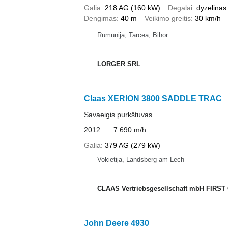
Galia
218 AG (160 kW)
Degalai
dyzelinas
Dengimas
40 m
Veikimo greitis
30 km/h
Rumunija, Tarcea, Bihor
LORGER SRL
Claas XERION 3800 SADDLE TRAC
Savaeigis purkštuvas
2012
7 690 m/h
Galia
379 AG (279 kW)
Vokietija, Landsberg am Lech
CLAAS Vertriebsgesellschaft mbH FIRST 
John Deere 4930