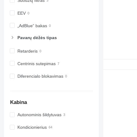
Suodžių filtras
EEV
„AdBlue“ bakas
Pavarų dėžės tipas
Retarderis
Centrinis sutepimas
Diferencialo blokavimas
Kabina
Autonominis šildytuvas
Kondicionierius