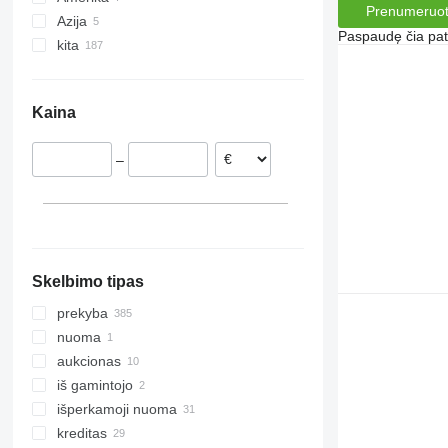
Prenumeruot
Azija
Prancūzija
JAV
Paspaudę čia patv
kita
Lenkija
Meksika
Uzbekija
Rumunija
Gruzija
Ukraina
Vengrija
Kaina
Austrija
Slovakija
–
Čekija
rodyti visas
Skelbimo tipas
prekyba
nuoma
aukcionas
iš gamintojo
išperkamoji nuoma
kreditas