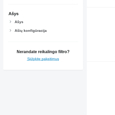
Ašys
Ašys
Ašių konfigūracija
Nerandate reikalingo filtro?
Siūlykite pakeitimus