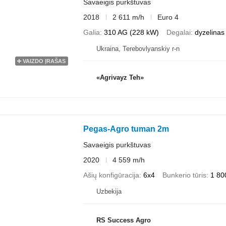
Savaeigis purkštuvas
2018
2 611 m/h
Euro 4
Galia
310 AG (228 kW)
Degalai
dyzelinas
Ukraina, Terebovlyanskiy r-n
VAIZDO ĮRAŠAS
«Agrivayz Teh»
Pegas-Agro tuman 2m
Savaeigis purkštuvas
2020
4 559 m/h
Ašių konfigūracija
6x4
Bunkerio tūris
1 800
Uzbekija
RS Success Agro