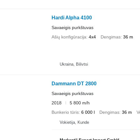
Hardi Alpha 4100
Savaeigis purkštuvas
Ašių konfigūracija
4x4
Dengimas
36 m
Ukraina, Bilivtsi
Dammann DT 2800
Savaeigis purkštuvas
2018
5 800 m/h
Bunkerio tūris
6 000 l
Dengimas
36 m
V
Vokietija, Kunde