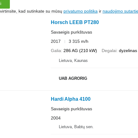
i
irtinsite, kad sutinkate su mūsų
privatumo politika
ir
naudojimo sutarti
Horsch LEEB PT280
Savaeigis purkštuvas
2017
3 315 m/h
Galia
286 AG (210 kW)
Degalai
dyzelinas
Lietuva, Kaunas
UAB AGRORIG
Hardi Alpha 4100
Savaeigis purkštuvas
2004
Lietuva, Babtų sen.