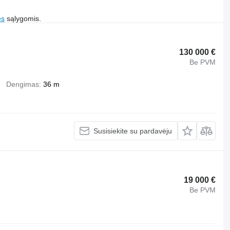
es
sąlygomis.
130 000 €
Be PVM
Dengimas
36 m
Susisiekite su pardavėju
19 000 €
Be PVM