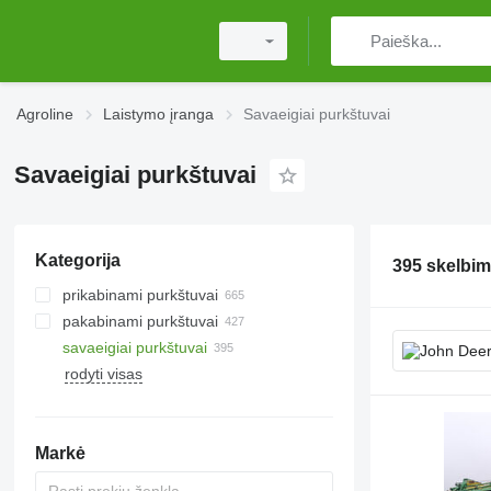
Agroline
Laistymo įranga
Savaeigiai purkštuvai
Savaeigiai purkštuvai
Kategorija
395 skelbim
prikabinami purkštuvai
pakabinami purkštuvai
savaeigiai purkštuvai
rodyti visas
Markė