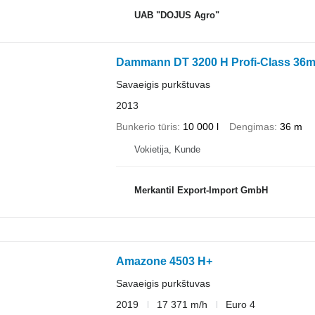
UAB "DOJUS Agro"
Dammann DT 3200 H Profi-Class 36
Savaeigis purkštuvas
2013
Bunkerio tūris
10 000 l
Dengimas
36 m
Vokietija, Kunde
Merkantil Export-Import GmbH
Amazone 4503 H+
Savaeigis purkštuvas
2019
17 371 m/h
Euro 4