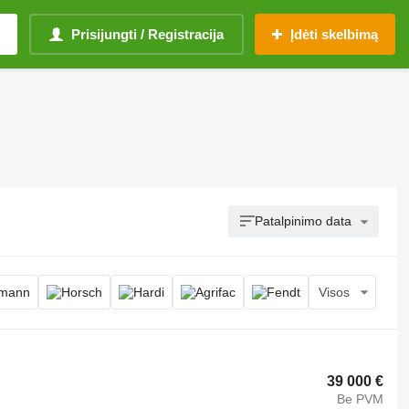
Prisijungti / Registracija
Įdėti skelbimą
Patalpinimo data
Visos
39 000 €
Be PVM